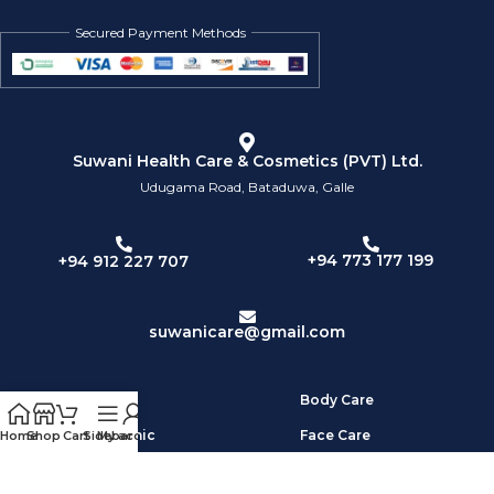
Secured Payment Methods
Suwani Health Care & Cosmetics (PVT) Ltd.
Udugama Road, Bataduwa, Galle
+94 773 177 199
+94 912 227 707
suwanicare@gmail.com
Blog
Body Care
Suwani Care Clinic
Face Care
Home
Shop
Cart
Sidebar
My account
About Us
Hair Care