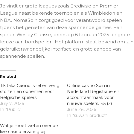
Je vindt er grote leagues zoals Eredivisie en Premier
League naast bekende toernooien als Wimbledon en
NBA. NomaSpin zorgt goed voor verantwoord spelen
tijdens het genieten van deze spannende games. Een
speler, Wesley Clarisse, prees op 6 februari 2025 de grote
keuze aan bordspellen. Het platform staat bekend om zijn
gebruikersvriendelijke interface en grote aanbod van
spannende spellen.
Related
Tikitaka Casino: snel en veilig
Online casino Spin in
storten en opnemen voor
Nederland Registratie en
Belgische spelers
accountaanmaak voor
July 7, 2026
nieuwe spelers.145 (2)
In "Public"
June 28, 2026
In "suwani product"
Wat je moet weten over de
live casino ervaring bij