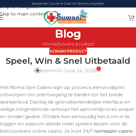
Islandwide Courier & Cash on Delivery Available
Skip to navigation
Skip to main content
Blog
Home
suwani product
SUWANI PRODUCT
Speel, Win & Snel Uitbetaald
0
admin
On June 24, 2026
Het Noma Spin Casino sign up proces is eenvoudig en
ontworpen om snel toegang te bieden tot het brede
spelaanbod. Dankzij de gebruiksvriendelijke interface en
veilige inlogmethode verloopt het aanmeldproces soepel
en zonder gedoe. Ontdek hoe eenvoudig het is om in te
loggen en waarom steeds meer spelers kiezen voor dit
betrouwbare online casino. Je kunt 24/7
nomaspin casino