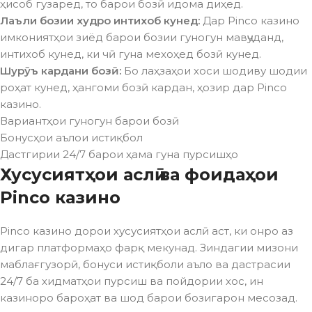
ҳисоб гузаред, то барои бозӣ идома диҳед.
Лаъли бозии худро интихоб кунед:
Дар Pinco казино
имкониятҳои зиёд барои бозии гуногун мавҷуданд,
интихоб кунед, ки чӣ гуна мехоҳед бозӣ кунед.
Шурӯъ кардани бозӣ:
Бо лаҳзаҳои хоси шодиву шодии
роҳат кунед, ҳангоми бозӣ кардан, ҳозир дар Pinco
казино.
Вариантҳои гуногун барои бозӣ
Бонусҳои аълои истиқбол
Дастгирии 24/7 барои ҳама гуна пурсишҳо
Хусусиятҳои аслӣ ва фоидаҳои
Pinco казино
Pinco казино дорои хусусиятҳои аслӣ аст, ки онро аз
дигар платформаҳо фарқ мекунад. Зиндагии мизони
маблағгузорӣ, бонуси истиқболи аъло ва дастрасии
24/7 ба хидматҳои пурсиш ва пойдории хос, ин
казиноро бароҳат ва шод барои бозигарон месозад.