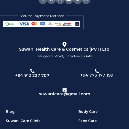
Secured Payment Methods
Suwani Health Care & Cosmetics (PVT) Ltd.
Udugama Road, Bataduwa, Galle
+94 773 177 199
+94 912 227 707
suwanicare@gmail.com
Blog
Body Care
Suwani Care Clinic
Face Care