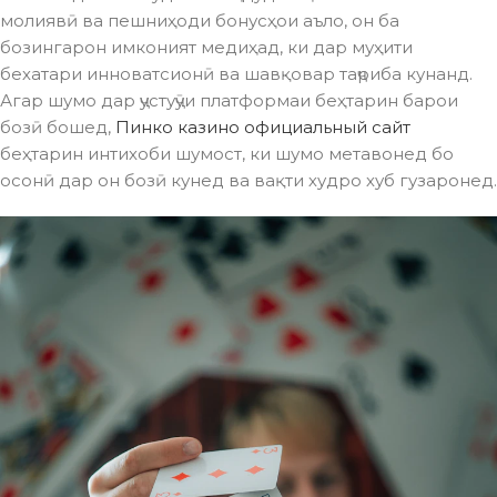
молиявӣ ва пешниҳоди бонусҳои аъло, он ба
бозингарон имконият медиҳад, ки дар муҳити
бехатари инноватсионӣ ва шавқовар таҷриба кунанд.
Агар шумо дар ҷустуҷӯи платформаи беҳтарин барои
бозӣ бошед,
Пинко казино официальный сайт
беҳтарин интихоби шумост, ки шумо метавонед бо
осонӣ дар он бозӣ кунед ва вақти худро хуб гузаронед.