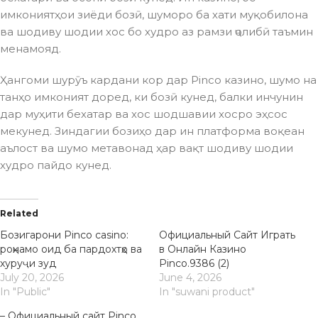
имкониятҳои зиёди бозӣ, шуморо ба хати муқобилона
ва шодиву шодии хос бо худро аз рамзи ҷолибӣ таъмин
менамояд.
Ҳангоми шурӯъ кардани кор дар Pinco казино, шумо на
танҳо имконият доред, ки бозӣ кунед, балки инчунин
дар муҳити бехатар ва хос шодшавии хосро эҳсос
мекунед. Зиндагии бозиҳо дар ин платформа воқеан
аълост ва шумо метавонад ҳар вақт шодиву шодии
худро пайдо кунед.
Related
Бозигарони Pinco casino:
Официальный Сайт Играть
роҳнамо оид ба пардохтҳо ва
в Онлайн Казино
хуруҷи зуд
Pinco.9386 (2)
July 20, 2026
June 4, 2026
In "Public"
In "suwani product"
– Официальный сайт Pinco