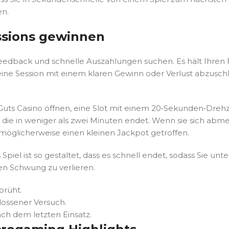
en.
ssions gewinnen
es Feedback und schnelle Auszahlungen suchen. Es hält Ihren
 eine Session mit einem klaren Gewinn oder Verlust abzusch
t Guts Casino öffnen, eine Slot mit einem 20‑Sekunden‑Dreh
 die in weniger als zwei Minuten endet. Wenn sie sich abm
 möglicherweise einen kleinen Jackpot getroffen.
iel ist so gestaltet, dass es schnell endet, sodass Sie un
n Schwung zu verlieren.
brüht.
lossener Versuch.
h dem letzten Einsatz.