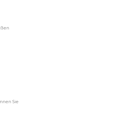
ießen
önnen Sie