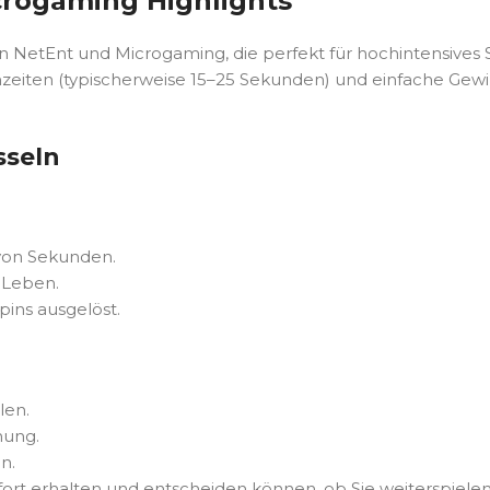
icrogaming Highlights
n NetEnt und Microgaming, die perfekt für hochintensives 
hzeiten (typischerweise 15–25 Sekunden) und einfache Gewi
sseln
von Sekunden.
 Leben.
ins ausgelöst.
len.
nung.
n.
ofort erhalten und entscheiden können, ob Sie weiterspiele