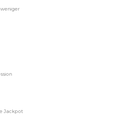
b weniger
ssion
le Jackpot