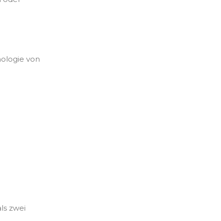
nologie von
ls zwei