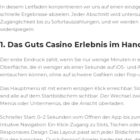
In diesem Leitfaden konzentrieren wir uns auf einen einzigen
schnelle Ergebnisse abzielen. Jeder Abschnitt wird unters
Zugänglichkeit bis zu Sofortauszahlungen, und wir werden r
widerspiegeln.
1. Das Guts Casino Erlebnis im H
Der erste Eindruck zählt, wenn Sie nur wenige Minuten in 
Oberfläche, die in weniger als einer Sekunde auf iOS- und An
eintauchen können, ohne auf schwere Grafiken oder Pop‑u
Das Hauptmenü ist mit einem einzigen Klick erreichbar: Sl
sind alle auf dem Startbildschirm sichtbar. Der Wechsel z
Menüs oder Untermenüs, die die Ansicht überladen.
Schneller Start: 0–2 Sekunden vom Öffnen der App bis zum
Intuitive Navigation: Ein-Klick-Zugang zu Slots, Tischen oder
Responsives Design: Das Layout passt sich jeder Bildschir
Für den typischen „Quick‑Session“-Spieler bedeutet das, 