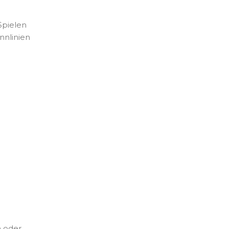
Spielen
nnlinien
n oder