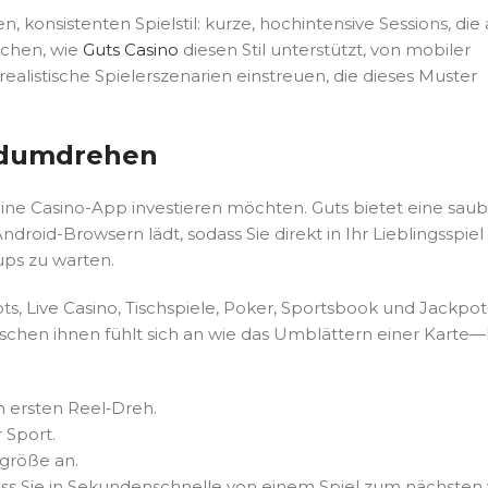
, konsistenten Spielstil: kurze, hochintensive Sessions, die 
uchen, wie
Guts Casino
diesen Stil unterstützt, von mobiler
ealistische Spielerszenarien einstreuen, die dieses Muster
andumdrehen
eine Casino-App investieren möchten. Guts bietet eine sau
droid-Browsern lädt, sodass Sie direkt in Ihr Lieblingsspiel
ps zu warten.
ots, Live Casino, Tischspiele, Poker, Sportsbook und Jackp
wischen ihnen fühlt sich an wie das Umblättern einer Karte
 ersten Reel‑Dreh.
 Sport.
mgröße an.
dass Sie in Sekundenschnelle von einem Spiel zum nächste