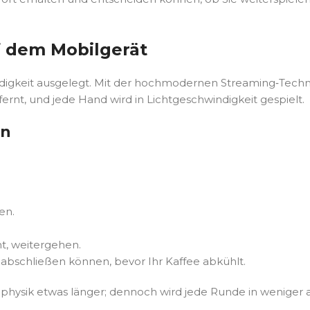
uf dem Mobilgerät
windigkeit ausgelegt. Mit der hochmodernen Streaming‑Tech
rnt, und jede Hand wird in Lichtgeschwindigkeit gespielt.
on
:
en.
t, weitergehen.
abschließen können, bevor Ihr Kaffee abkühlt.
llphysik etwas länger; dennoch wird jede Runde in weniger a