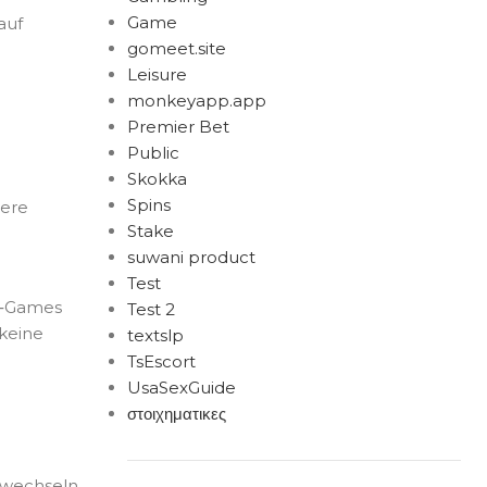
Game
auf
gomeet.site
Leisure
monkeyapp.app
Premier Bet
Public
Skokka
Spins
bere
Stake
suwani product
Test
ot‑Games
Test 2
—keine
textslp
TsEscort
UsaSexGuide
στοιχηματικες
n wechseln