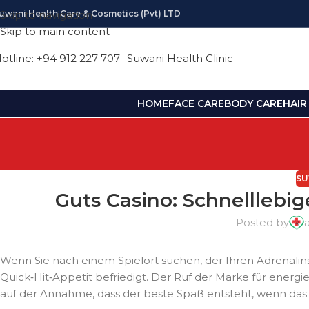
uwani Health Care & Cosmetics (pvt) LTD
Skip to navigation
Skip to main content
otline: +94 912 227 707
Suwani Health Clinic
HOME
FACE CARE
BODY CARE
HAIR
SU
Guts Casino: Schnelllebig
Posted by
Wenn Sie nach einem Spielort suchen, der Ihren Adrenalins
Quick‑Hit‑Appetit befriedigt. Der Ruf der Marke für energi
auf der Annahme, dass der beste Spaß entsteht, wenn das Er