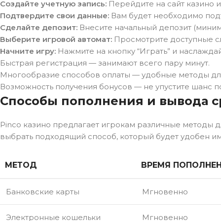
Создайте учетную запись:
Перейдите на сайт казино 
Подтвердите свои данные:
Вам будет необходимо подт
Сделайте депозит:
Внесите начальный депозит (мини
Выберите игровой автомат:
Просмотрите доступные сл
Начните игру:
Нажмите на кнопку “Играть” и наслажда
Быстрая регистрация — занимают всего пару минут.
Многообразие способов оплаты — удобные методы дл
Возможность получения бонусов — не упустите шанс п
Способы пополнения и вывода с
Pinco казино предлагает игрокам различные методы дл
выбрать подходящий способ, который будет удобен и
МЕТОД
ВРЕМЯ ПОПОЛНЕ
Банковские карты
Мгновенно
Электронные кошельки
Мгновенно