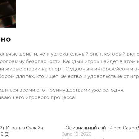
ино
альные деньги, но и увлекательный опыт, который вклю
ограмму безопасности. Каждый игрок найдет в этом к
или живые ставки на спорт. С удобным интерфейсом и а
ром для тех, кто ищет качество и удовольствие от игр
сладиться всеми его преимуществами уже сегодня.
тывающего игрового процесса!
т Играть в Онлайн
– Официальный сайт Pinco Casino
6 (2)
June 19, 2026