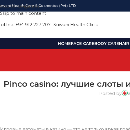
uwani Health Care & Cosmetics (pvt) LTD
Skip to navigation
Skip to main content
otline: +94 912 227 707
Suwani Health Clinic
HOME
FACE CARE
BODY CARE
HAIR
Pinco casino: лучшие слоты 
Posted by
Игровые автоматы в казино — это не только яркая гр