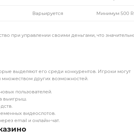
Варьируется
Минимум 500 
ство при управлении своими деньгами, что значительн
орые выделяют его среди конкурентов. Игроки могут
и множеством других возможностей.
новых пользователей.
а выигрыш.
дств.
ременных видеослотов.
рез email и онлайн-чат.
 казино