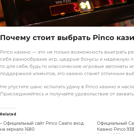
Почему стоит выбрать Pinco каз
Pinco казино — это не только возможность выиграть ре
себя разнообразие игр, щедрые бонусы и надежную пр
то для себя, будь то классические игровые автоматы 
поддержкой клиентов, это казино станет отличным выбо
Не упустите шанс испытать удачу в Pinco казино и на
Присоединяйтесь и получайте удовольствие от захва
Related
– Официальный сайт Pinco Casino вход
Официальный Сай
на зеркало.1680
Казино Pinco.938