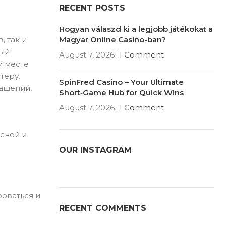
RECENT POSTS
Hogyan válaszd ki a legjobb játékokat a
Magyar Online Casino-ban?
, так и
рый
August 7, 2026
1 Comment
м месте
теру.
SpinFred Casino – Your Ultimate
ращений,
Short‑Game Hub for Quick Wins
August 7, 2026
1 Comment
есной и
OUR INSTAGRAM
роваться и
RECENT COMMENTS