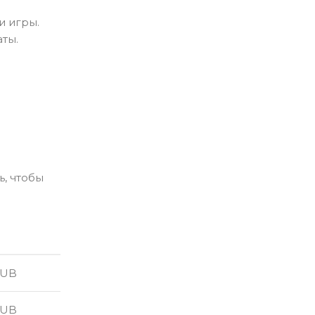
и игры.
ты.
ь, чтобы
RUB
RUB