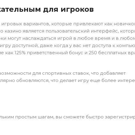
кательным для игроков
 игровых вариантов, которые привлекают как новичков
о казино является пользовательский интерфейс, кото
ки могут наслаждаться игрой в любое время и в любо
гру доступной, даже когда у вас нет доступа к компью
ие как 125% приветственный бонус и 250 бесплатных в
 возможности для спортивных ставок, что добавляет
улярно обновляются, что делает игру еще более интер
кольким простым шагам, вы сможете быстро зарегистри