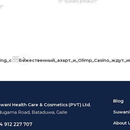
In "suwani product"
t"
ing_c
Божественный_азарт_и_Olimp_Casino_ждут_и
Blog
wani Health Care & Cosmetics (PVT) Ltd.
Suwani 
ugama Road, Bataduwa, Galle
About 
4 912 227 707