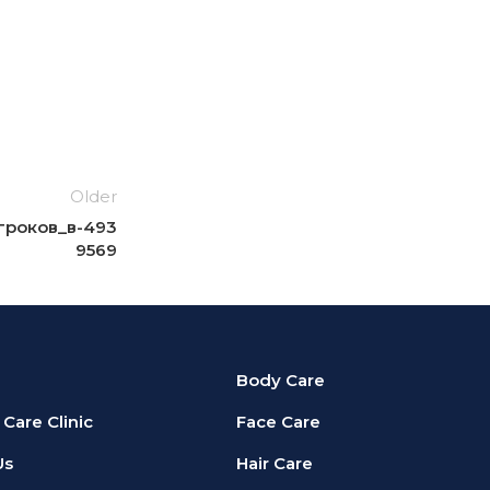
Older
гроков_в-493
9569
Body Care
Care Clinic
Face Care
Us
Hair Care