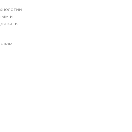
ехнологии
ным и
дятся в
рокам