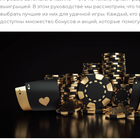
выигрышей. В этом руководстве мы рассмотрим, что та
выбрать лучшие из них для удачной игры. Каждый, кто 
доступны множество бонусов и акций, которые помог