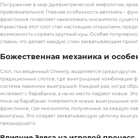
Погружение в мир древнегреческой мифологии, ярка
привлекательной. Главная особенность автомата – фу
фриспинов позволяет накапливать множители, сущест
Казахстана этот слот стал настоящим открытием, пред
возможность сорвать крупный куш. Особая популярно
ставки, что делает каждую спин захватывающим прик
Божественная механика и особе
Слот, посвященный Олимпу, выделяется среди других 
традиционных слотов, где выигрышные комбинации ф
система лавинных выигрышей. Каждый раз, когда обр
исчезают с барабанов, а на их место падают новые. Э
пока на барабанах появляются новые выигрышные ком
фриспинов, где множители, полученные за каждую лав
выигрыш. Это создает захватывающую цепочку выигр
предыдущего.
Влияние Зевса на игровой процесс