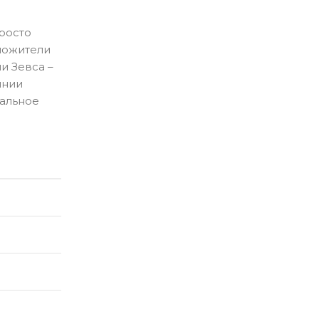
просто
множители
и Зевса –
лнии
уальное