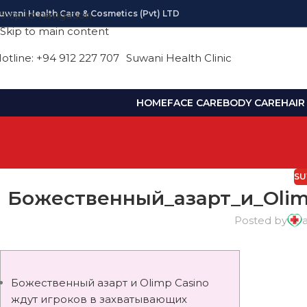
uwani Health Care & Cosmetics (pvt) LTD
Skip to navigation
Skip to main content
otline: +94 912 227 707
Suwani Health Clinic
HOME
FACE CARE
BODY CARE
HAIR
SU
Божественный_азарт_и_Olim
Posted by
Божественный азарт и Olimp Casino
ждут игроков в захватывающих