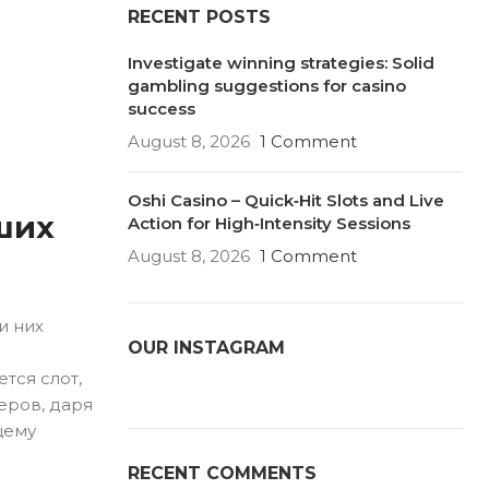
RECENT POSTS
Investigate winning strategies: Solid
gambling suggestions for casino
success
August 8, 2026
1 Comment
Oshi Casino – Quick‑Hit Slots and Live
ших
Action for High‑Intensity Sessions
August 8, 2026
1 Comment
и них
OUR INSTAGRAM
тся слот,
еров, даря
щему
RECENT COMMENTS