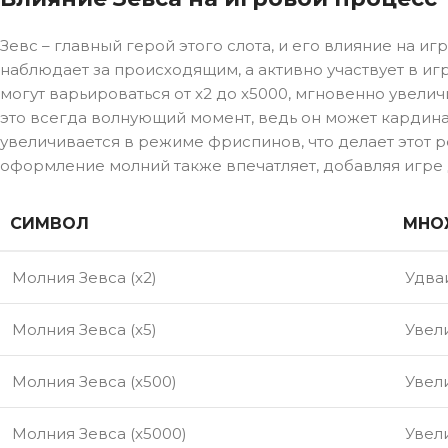
Зевс – главный герой этого слота, и его влияние на 
наблюдает за происходящим, а активно участвует в и
могут варьироваться от x2 до x5000, мгновенно увел
это всегда волнующий момент, ведь он может кардина
увеличивается в режиме фриспинов, что делает этот
оформление молний также впечатляет, добавляя игре
СИМВОЛ
МНО
Молния Зевса (x2)
Удва
Молния Зевса (x5)
Увел
Молния Зевса (x500)
Увел
Молния Зевса (x5000)
Увел