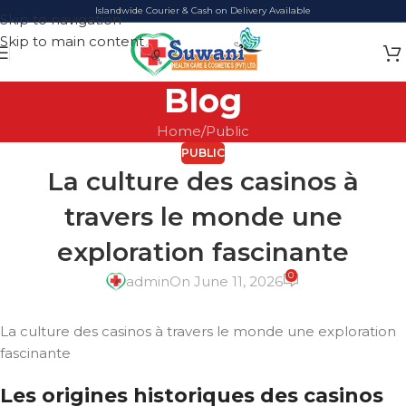
Islandwide Courier & Cash on Delivery Available
Skip to navigation
Skip to main content
Blog
Home
Public
PUBLIC
La culture des casinos à
travers le monde une
exploration fascinante
0
admin
On June 11, 2026
La culture des casinos à travers le monde une exploration
fascinante
Les origines historiques des casinos