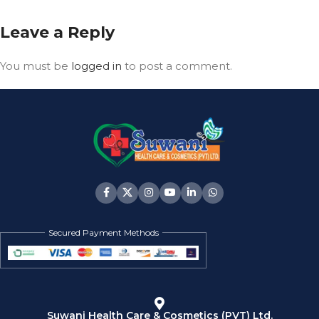
Leave a Reply
You must be
logged in
to post a comment.
Secured Payment Methods
Suwani Health Care & Cosmetics (PVT) Ltd.