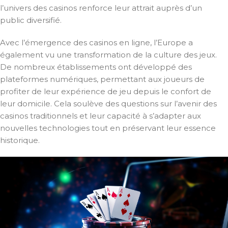
l’univers des casinos renforce leur attrait auprès d’un
public diversifié.
Avec l’émergence des casinos en ligne, l’Europe a
également vu une transformation de la culture des jeux.
De nombreux établissements ont développé des
plateformes numériques, permettant aux joueurs de
profiter de leur expérience de jeu depuis le confort de
leur domicile. Cela soulève des questions sur l’avenir des
casinos traditionnels et leur capacité à s’adapter aux
nouvelles technologies tout en préservant leur essence
historique.