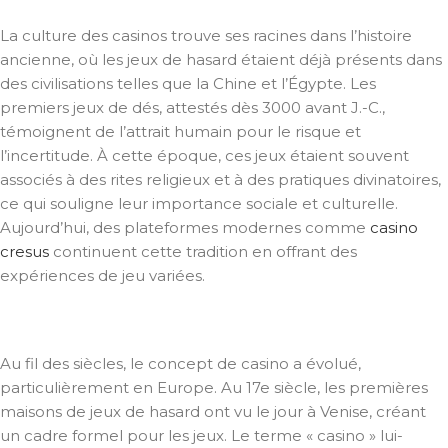
La culture des casinos trouve ses racines dans l’histoire
ancienne, où les jeux de hasard étaient déjà présents dans
des civilisations telles que la Chine et l’Égypte. Les
premiers jeux de dés, attestés dès 3000 avant J.-C.,
témoignent de l’attrait humain pour le risque et
l’incertitude. À cette époque, ces jeux étaient souvent
associés à des rites religieux et à des pratiques divinatoires,
ce qui souligne leur importance sociale et culturelle.
Aujourd’hui, des plateformes modernes comme
casino
cresus
continuent cette tradition en offrant des
expériences de jeu variées.
Au fil des siècles, le concept de casino a évolué,
particulièrement en Europe. Au 17e siècle, les premières
maisons de jeux de hasard ont vu le jour à Venise, créant
un cadre formel pour les jeux. Le terme « casino » lui-