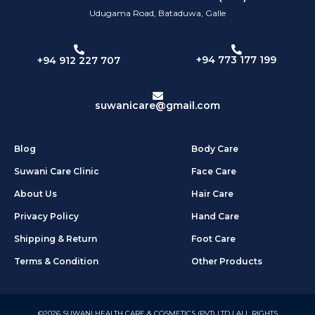
Udugama Road, Bataduwa, Galle
+94 773 177 199
+94 912 227 707
suwanicare@gmail.com
Blog
Body Care
Suwani Care Clinic
Face Care
About Us
Hair Care
Privacy Policy
Hand Care
Shipping & Return
Foot Care
Terms & Condition
Other Products
©2026 SUWANI HEALTH CARE & COSMETICS (PVT) LTD | ALL RIGHTS