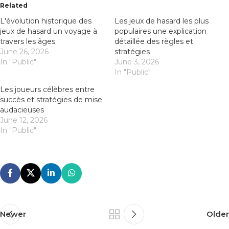
Related
L'évolution historique des
Les jeux de hasard les plus
jeux de hasard un voyage à
populaires une explication
travers les âges
détaillée des règles et
June 26, 2026
stratégies
In "Public"
June 3, 2026
In "Public"
Les joueurs célèbres entre
succès et stratégies de mise
audacieuses
June 12, 2026
In "Public"
Newer
Older