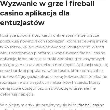
Wyzwanie w grze i fireball
casino aplikacja dla
entuzjastów
Rosnąca popularność kasyn online sprawia, że gracze
poszukują nowatorskich rozwiązań, które zapewnią im nie
tylko rozrywkę, ale również wygodę i dostępność. Wśród
wielu dostępnych platform, uwagę zwraca fireball casino
aplikacja, która oferuje szeroki wachlarz gier kasynowych
dostępnych na urządzeniach mobilnych. Aplikacja staje się
coraz bardziej popularna wśród osób, które cenią sobie
możliwość gry gdziekolwiek i kiedykolwiek. Jest to idealne
rozwiązanie dla wszystkich miłośników hazardu, którzy
cenią sobie dostępność oraz wygodę w grze, ale nie
deklarują napięcia.
W niniejszym artykule przyjrzymy się bliżej
fireball casino