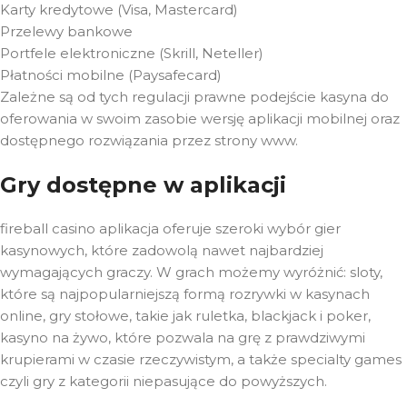
Karty kredytowe (Visa, Mastercard)
Przelewy bankowe
Portfele elektroniczne (Skrill, Neteller)
Płatności mobilne (Paysafecard)
Zależne są od tych regulacji prawne podejście kasyna do
oferowania w swoim zasobie wersję aplikacji mobilnej oraz
dostępnego rozwiązania przez strony www.
Gry dostępne w aplikacji
fireball casino aplikacja oferuje szeroki wybór gier
kasynowych, które zadowolą nawet najbardziej
wymagających graczy. W grach możemy wyróżnić: sloty,
które są najpopularniejszą formą rozrywki w kasynach
online, gry stołowe, takie jak ruletka, blackjack i poker,
kasyno na żywo, które pozwala na grę z prawdziwymi
krupierami w czasie rzeczywistym, a także specialty games
czyli gry z kategorii niepasujące do powyższych.