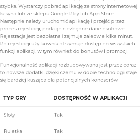
szybka. Wystarczy pobrać aplikację ze strony internetowej
kasyna lub ze sklepu Google Play lub App Store.
Następnie należy uruchomić aplikację i przejść przez
proces rejestracji, podając niezbędne dane osobowe.
Rejestracja jest bezpłatna i zajmuje zaledwie kilka minut.
Po rejestracji użytkownik otrzymuje dostęp do wszystkich
funkcji aplikacji, w tym również do bonusów i promocji.
Funkcjonalność aplikacji rozbudowywana jest przez coraz
to nowsze dodatki, dzięki czemu w dobie technologii staje
się bardziej kusząca dla potencjalnych koneserów.
TYP GRY
DOSTĘPNOŚĆ W APLIKACJI
Sloty
Tak
Ruletka
Tak