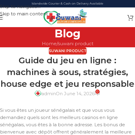
Islandwide Courier & Cash on Delivery Available
Skip to navigation
Skip to main content
Blog
Home
suwani product
SUWANI PRODUCT
Guide du jeu en ligne :
machines à sous, stratégies,
house edge et jeu responsable
0
admin
On June 14, 2026
Si vous êtes un joueur sénégalais et que vous vous
demandiez quels sont les meilleurs casinos en ligne
sénégalais, vous êtes à la bonne adresse. Les bonus de
bienvenue avec dépôt offrent généralement la meilleure