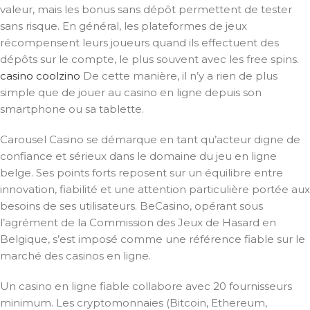
valeur, mais les bonus sans dépôt permettent de tester
sans risque. En général, les plateformes de jeux
récompensent leurs joueurs quand ils effectuent des
dépôts sur le compte, le plus souvent avec les free spins.
casino coolzino
De cette manière, il n’y a rien de plus
simple que de jouer au casino en ligne depuis son
smartphone ou sa tablette.
Carousel Casino se démarque en tant qu’acteur digne de
confiance et sérieux dans le domaine du jeu en ligne
belge. Ses points forts reposent sur un équilibre entre
innovation, fiabilité et une attention particulière portée aux
besoins de ses utilisateurs. BeCasino, opérant sous
l’agrément de la Commission des Jeux de Hasard en
Belgique, s’est imposé comme une référence fiable sur le
marché des casinos en ligne.
Un casino en ligne fiable collabore avec 20 fournisseurs
minimum. Les cryptomonnaies (Bitcoin, Ethereum,