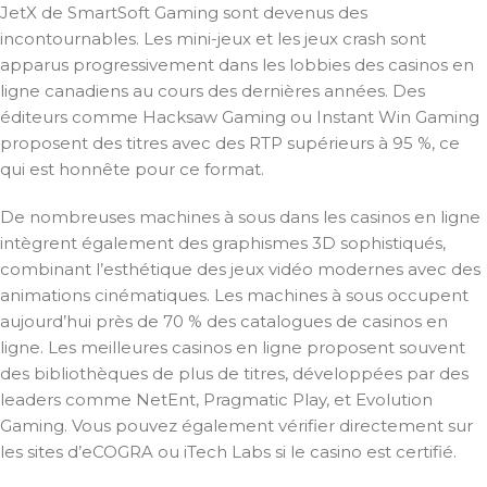
JetX de SmartSoft Gaming sont devenus des
incontournables. Les mini-jeux et les jeux crash sont
apparus progressivement dans les lobbies des casinos en
ligne canadiens au cours des dernières années. Des
éditeurs comme Hacksaw Gaming ou Instant Win Gaming
proposent des titres avec des RTP supérieurs à 95 %, ce
qui est honnête pour ce format.
De nombreuses machines à sous dans les casinos en ligne
intègrent également des graphismes 3D sophistiqués,
combinant l’esthétique des jeux vidéo modernes avec des
animations cinématiques. Les machines à sous occupent
aujourd’hui près de 70 % des catalogues de casinos en
ligne. Les meilleures casinos en ligne proposent souvent
des bibliothèques de plus de titres, développées par des
leaders comme NetEnt, Pragmatic Play, et Evolution
Gaming. Vous pouvez également vérifier directement sur
les sites d’eCOGRA ou iTech Labs si le casino est certifié.