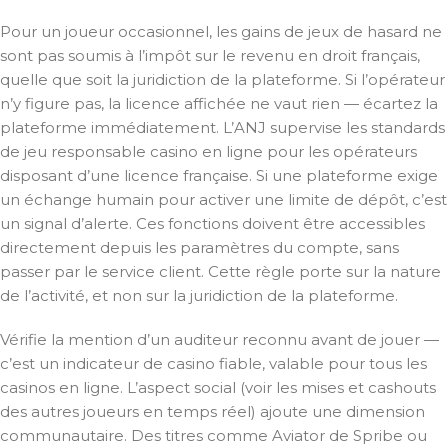
Pour un joueur occasionnel, les gains de jeux de hasard ne
sont pas soumis à l’impôt sur le revenu en droit français,
quelle que soit la juridiction de la plateforme. Si l’opérateur
n’y figure pas, la licence affichée ne vaut rien — écartez la
plateforme immédiatement. L’ANJ supervise les standards
de jeu responsable casino en ligne pour les opérateurs
disposant d’une licence française. Si une plateforme exige
un échange humain pour activer une limite de dépôt, c’est
un signal d’alerte. Ces fonctions doivent être accessibles
directement depuis les paramètres du compte, sans
passer par le service client. Cette règle porte sur la nature
de l’activité, et non sur la juridiction de la plateforme.
Vérifie la mention d’un auditeur reconnu avant de jouer —
c’est un indicateur de casino fiable, valable pour tous les
casinos en ligne. L’aspect social (voir les mises et cashouts
des autres joueurs en temps réel) ajoute une dimension
communautaire. Des titres comme Aviator de Spribe ou