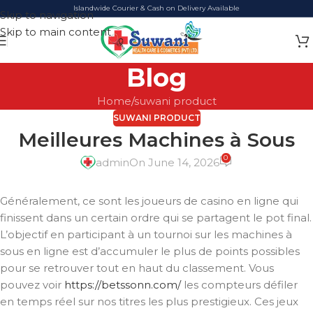
Islandwide Courier & Cash on Delivery Available
Skip to navigation
Skip to main content
Blog
Home
suwani product
SUWANI PRODUCT
Meilleures Machines à Sous
0
admin
On June 14, 2026
Généralement, ce sont les joueurs de casino en ligne qui
finissent dans un certain ordre qui se partagent le pot final.
L’objectif en participant à un tournoi sur les machines à
sous en ligne est d’accumuler le plus de points possibles
pour se retrouver tout en haut du classement. Vous
pouvez voir
https://betssonn.com/
les compteurs défiler
en temps réel sur nos titres les plus prestigieux. Ces jeux