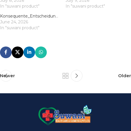
July 8, 2026
July 9, 2026
In "suwani product"
In "suwani product"
Konsequente_Entscheidungen_treffen_beim_Spiel_an_der_chicken_road_und_den_maxima
June 24, 2026
In "suwani product"
Newer
Older