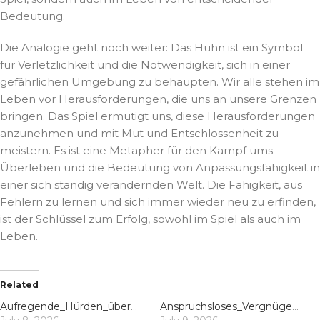
Bedeutung.
Die Analogie geht noch weiter: Das Huhn ist ein Symbol
für Verletzlichkeit und die Notwendigkeit, sich in einer
gefährlichen Umgebung zu behaupten. Wir alle stehen im
Leben vor Herausforderungen, die uns an unsere Grenzen
bringen. Das Spiel ermutigt uns, diese Herausforderungen
anzunehmen und mit Mut und Entschlossenheit zu
meistern. Es ist eine Metapher für den Kampf ums
Überleben und die Bedeutung von Anpassungsfähigkeit in
einer sich ständig verändernden Welt. Die Fähigkeit, aus
Fehlern zu lernen und sich immer wieder neu zu erfinden,
ist der Schlüssel zum Erfolg, sowohl im Spiel als auch im
Leben.
Related
Aufregende_Hürden_überwinden_mit_der_chicken_road_für_maximale_Punkte_und_Ner
Anspruchsloses_Vergnügen_und_das_chicken_road_Erlebnis_für_schnelle_Reflexe