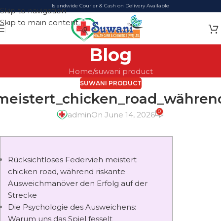
Islandwide Courier & Cash on Delivery Available
Skip to navigation
Skip to main content
Blog
Home
suwani product
SUWANI PRODUCT
_meistert_chicken_road_währe
0
admin
On June 14, 2026
Rücksichtloses Federvieh meistert
chicken road, während riskante
Ausweichmanöver den Erfolg auf der
Strecke
Die Psychologie des Ausweichens:
Warum uns das Spiel fesselt