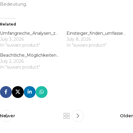
Bedeutung.
Related
Umfangreiche_Analysen_zeigen_Potenzial_bei_bets24_für_ambitionierte_Sporttipper
Einsteiger_finden_umfassende_Informationen_über_afkspin_casino_und_dessen_vielf
July 3, 2026
July 8, 2026
In "suwani product"
In "suwani product"
Beachtliche_Möglichkeiten_mit_spinogambino_für_risikobereite_Nutzer_erkennen
July 2, 2026
In "suwani product"
Newer
Older