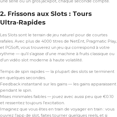
une série ou un gros jackpot, chaque seconde compte.
2. Frissons aux Slots : Tours
Ultra‑Rapides
Les Slots sont le terrain de jeu naturel pour de courtes
rafales. Avec plus de 4000 titres de NetEnt, Pragmatic Play,
et PGSoft, vous trouverez un jeu qui correspond à votre
rythme — qu’il s’agisse d’une machine à fruits classique ou
d’un vidéo slot moderne à haute volatilité.
Temps de spin rapides — la plupart des slots se terminent
en quelques secondes.
Feedback instantané sur les gains — les gains apparaissent
pendant le spin.
Mises minimales faibles — jouez avec aussi peu que €0.10
et ressentez toujours l’excitation.
Imaginez que vous êtes en train de voyager en train : vous
ouvrez l’app de slot, faites tourner quelques reels, et si