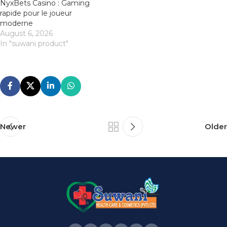
NyxBets Casino : Gaming
rapide pour le joueur
moderne
August 6, 2026
In "suwani product"
Newer
Older