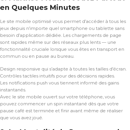
en Quelques Minutes
Le site mobile optimisé vous permet d’accéder à tous les
jeux depuis n’importe quel smartphone ou tablette sans
besoin d’application dédiée. Les chargements de page
sont rapides même sur des réseaux plus lents — une
fonctionnalité cruciale lorsque vous êtes en transport en
commun ou en pause au bureau.
Design responsive qui s’adapte à toutes les tailles d’écran.
Contrôles tactiles intuitifs pour des décisions rapides.
Les notifications push vous tiennent informé des gains
instantanés.
Avec le site mobile ouvert sur votre téléphone, vous
pouvez commencer un spin instantané dès que votre
pause café est terminée et finir avant même de réaliser
que vous avez joué.