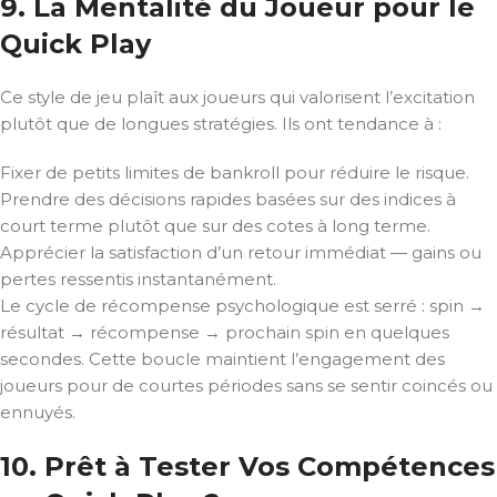
9. La Mentalité du Joueur pour le
Quick Play
Ce style de jeu plaît aux joueurs qui valorisent l’excitation
plutôt que de longues stratégies. Ils ont tendance à :
Fixer de petits limites de bankroll pour réduire le risque.
Prendre des décisions rapides basées sur des indices à
court terme plutôt que sur des cotes à long terme.
Apprécier la satisfaction d’un retour immédiat — gains ou
pertes ressentis instantanément.
Le cycle de récompense psychologique est serré : spin →
résultat → récompense → prochain spin en quelques
secondes. Cette boucle maintient l’engagement des
joueurs pour de courtes périodes sans se sentir coincés ou
ennuyés.
10. Prêt à Tester Vos Compétences