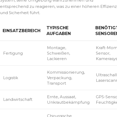
System, seine Umgebung wahrzunehmen und
entsprechend zu reagieren, was zu einer höheren Effizienz
und Sicherheit führt.
TYPISCHE
BENÖTIG
EINSATZBEREICH
AUFGABEN
SENSORE
Montage,
Kraft-Mom
Fertigung
Schweißen,
Sensor,
Lackieren
Kamerasy
Kommissionierung,
Ultraschal
Logistik
Verpackung,
Laserscan
Transport
Ernte, Aussaat,
GPS-Senso
Landwirtschaft
Unkrautbekämpfung
Feuchtigke
Chirurgische