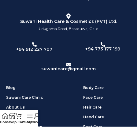
Suwani Health Care & Cosmetics (PVT) Ltd.
Udugama Road, Bataduwa, Galle
+94 773 177 199
+94 912 227 707
suwanicare@gmail.com
Blog
Body Care
Suwani Care Clinic
Face Care
About Us
Hair Care
Privacy Policy
Hand Care
Home
Shop
Cart
Sidebar
My account
Shipping & Return
Foot Care
Terms & Condition
Other Products