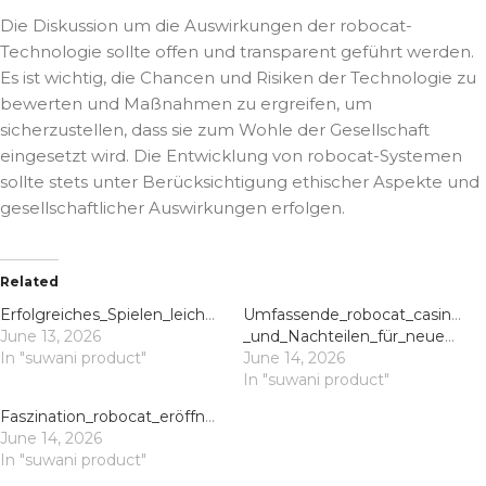
Die Diskussion um die Auswirkungen der robocat-
Technologie sollte offen und transparent geführt werden.
Es ist wichtig, die Chancen und Risiken der Technologie zu
bewerten und Maßnahmen zu ergreifen, um
sicherzustellen, dass sie zum Wohle der Gesellschaft
eingesetzt wird. Die Entwicklung von robocat-Systemen
sollte stets unter Berücksichtigung ethischer Aspekte und
gesellschaftlicher Auswirkungen erfolgen.
Related
Erfolgreiches_Spielen_leicht_gemacht_robocat_casino_login_für_stundenlangen_Spi
Umfassende_robocat_casino_erf
June 13, 2026
_und_Nachteilen_für_neue_Sp
In "suwani product"
June 14, 2026
In "suwani product"
Faszination_robocat_eröffnet_überraschende_Wege_für_mehr_Komfort_und_Sicherhe
June 14, 2026
In "suwani product"