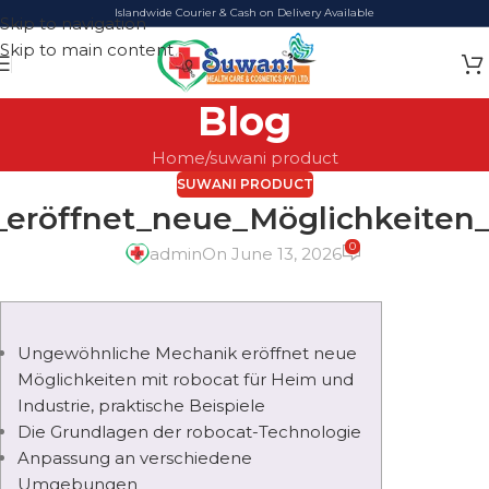
Islandwide Courier & Cash on Delivery Available
Skip to navigation
Skip to main content
Blog
Home
suwani product
SUWANI PRODUCT
eröffnet_neue_Möglichkeiten_
0
admin
On June 13, 2026
Ungewöhnliche Mechanik eröffnet neue
Möglichkeiten mit robocat für Heim und
Industrie, praktische Beispiele
Die Grundlagen der robocat-Technologie
Anpassung an verschiedene
Umgebungen