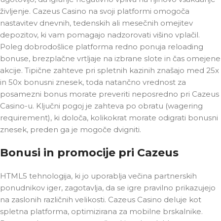
življenje. Cazeus Casino na svoji platformi omogoča
nastavitev dnevnih, tedenskih ali mesečnih omejitev
depozitov, ki vam pomagajo nadzorovati višino vplačil.
Poleg dobrodošlice platforma redno ponuja reloading
bonuse, brezplačne vrtljaje na izbrane slote in čas omejene
akcije. Tipične zahteve pri spletnih kazinih znašajo med 25x
in 50x bonusni znesek, toda natančno vrednost za
posamezni bonus morate preveriti neposredno pri Cazeus
Casino-u. Ključni pogoj je zahteva po obratu (wagering
requirement), ki določa, kolikokrat morate odigrati bonusni
znesek, preden ga je mogoče dvigniti.
Bonusi in promocije pri Cazeus
HTML5 tehnologija, ki jo uporablja večina partnerskih
ponudnikov iger, zagotavlja, da se igre pravilno prikazujejo
na zaslonih različnih velikosti. Cazeus Casino deluje kot
spletna platforma, optimizirana za mobilne brskalnike.