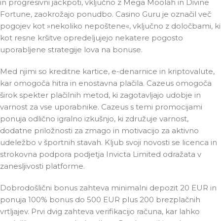
in progresivni jackpoti, vključno z Mega Moolah in Divine
Fortune, zaokrožajo ponudbo. Casino Guru je označil več
pogojev kot »nekoliko nepoštene«, vključno z določbami, ki
kot resne kršitve opredeljujejo nekatere pogosto
uporabljene strategije lova na bonuse.
Med njimi so kreditne kartice, e-denarnice in kriptovalute,
kar omogoča hitra in enostavna plačila. Cazeus omogoča
širok spekter plačilnih metod, ki zagotavljajo udobje in
varnost za vse uporabnike. Cazeus s temi promocijami
ponuja odlično igralno izkušnjo, ki združuje varnost,
dodatne priložnosti za zmago in motivacijo za aktivno
udeležbo v športnih stavah. Kljub svoji novosti se licenca in
strokovna podpora podjetja Invicta Limited odražata v
zanesljivosti platforme.
Dobrodošlični bonus zahteva minimalni depozit 20 EUR in
ponuja 100% bonus do 500 EUR plus 200 brezplačnih
vrtljajev. Prvi dvig zahteva verifikacijo računa, kar lahko