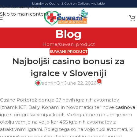
Islandwide Courier & Cash on Delivery Available
Skip to navigation
Skip to main content
Blog
Home
suwani product
SUWANI PRODUCT
Najboljši casino bonusi za
igralce v Sloveniji
0
admin
On June 22, 2026
Casino Portorož ponuja 37 novih igralnih avtomatov
(znamk IGT, Bally, Konami in Novomatic) ter nove
casinova
igre s progresivnimi jackpoti. V elegantnem in umirjenem
okolju vam je na voljo kar 435 igralnih avtomatov z
atraktivnimi igrami. Poleg tega so na voljo tudi avtomati, ki
omogočajo minimalno stavo 1 cent in progresivni slot