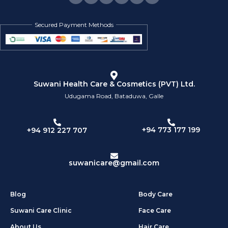
Secured Payment Methods
Suwani Health Care & Cosmetics (PVT) Ltd.
Udugama Road, Bataduwa, Galle
+94 773 177 199
+94 912 227 707
suwanicare@gmail.com
Blog
Body Care
Suwani Care Clinic
Face Care
About Us
Hair Care