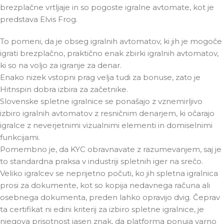
brezplačne vrtljaje in so pogoste igralne avtomate, kot je
predstava Elvis Frog.
To pomeni, da je obseg igralnih avtomatov, ki jih je mogoče
igrati brezplačno, praktično enak zbirki igralnih avtomatov,
ki so na voljo za igranje za denar.
Enako nizek vstopni prag velja tudi za bonuse, zato je
Hitnspin dobra izbira za začetnike.
Slovenske spletne igralnice se ponašajo z vznemirljivo
izbiro igralnih avtomatov z resničnim denarjem, ki očarajo
igralce z neverjetnimi vizualnimi elementi in domiselnimi
funkcijami.
Pomembno je, da KYC obravnavate z razumevanjem, saj je
to standardna praksa v industriji spletnih iger na srečo.
Veliko igralcev se neprijetno počuti, ko jih spletna igralnica
prosi za dokumente, kot so kopija nedavnega računa ali
osebnega dokumenta, preden lahko opravijo dvig. Čeprav
ta certifikat ni edini kriterij za izbiro spletne igralnice, je
njegova prisotnost jasen znak, da platforma ponuja varno