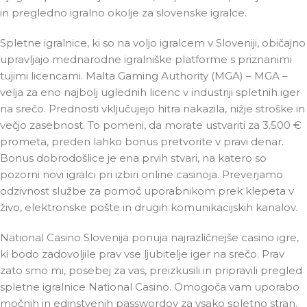
in pregledno igralno okolje za slovenske igralce.
Spletne igralnice, ki so na voljo igralcem v Sloveniji, običajno
upravljajo mednarodne igralniške platforme s priznanimi
tujimi licencami. Malta Gaming Authority (MGA) – MGA –
velja za eno najbolj uglednih licenc v industriji spletnih iger
na srečo. Prednosti vključujejo hitra nakazila, nižje stroške in
večjo zasebnost. To pomeni, da morate ustvariti za 3.500 €
prometa, preden lahko bonus pretvorite v pravi denar.
Bonus dobrodošlice je ena prvih stvari, na katero so
pozorni novi igralci pri izbiri online casinoja. Preverjamo
odzivnost službe za pomoč uporabnikom prek klepeta v
živo, elektronske pošte in drugih komunikacijskih kanalov.
National Casino Slovenija ponuja najrazličnejše casino igre,
ki bodo zadovoljile prav vse ljubitelje iger na srečo. Prav
zato smo mi, posebej za vas, preizkusili in pripravili pregled
spletne igralnice National Casino. Omogoča vam uporabo
močnih in edinstvenih passwordov za vsako spletno stran.