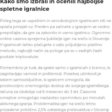
Kako smo izbrali in ocenili najboljše
spletne igralnice
Poleg tega se uspešnim in verodostojnim igralnicam niti ne
splača prirejati oz. Preden pa začnete z igranjem se vedno
prepričajte, da gre za zakonito in varno igralnico. Ogromno
online casinos sprejema ljubitelje iger na srečo iz Slovenije.
V igralnicah lahko plačujete z vašo priljubljeno plačilno
metodo, najboljši način za pologe pa so v zadnjih časih
postale kriptovalute.
Pomembno je tudi, da igrate samo v igralnicah z licenco, ki
zagotavljajo varnost in poštenost. Posebej učinkovit je
sistem samoizključitve, ki igralcem omogoča, da
prostovoljno onemogočijo dostop do svojega igralniškega
računa za obdobje od 6 mesecev do 3 let. Časovne
omejitve omogočajo nastavitev opomnikov po minutah
aktivnega igranja. Problematika iger na srečo letno
prizadene približno 2,5% odraslega prebivalstva v Sloveniji.