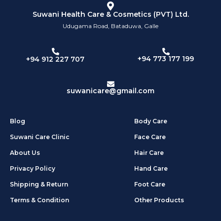
Suwani Health Care & Cosmetics (PVT) Ltd.
Udugama Road, Bataduwa, Galle
+94 773 177 199
+94 912 227 707
suwanicare@gmail.com
Blog
Body Care
Suwani Care Clinic
Face Care
About Us
Hair Care
Privacy Policy
Hand Care
Shipping & Return
Foot Care
Terms & Condition
Other Products