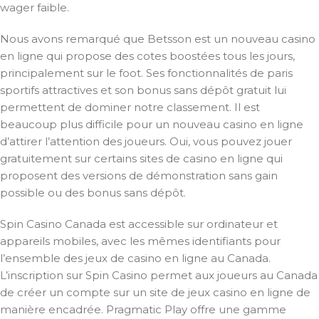
wager faible.
Nous avons remarqué que Betsson est un nouveau casino
en ligne qui propose des cotes boostées tous les jours,
principalement sur le foot. Ses fonctionnalités de paris
sportifs attractives et son bonus sans dépôt gratuit lui
permettent de dominer notre classement. Il est
beaucoup plus difficile pour un nouveau casino en ligne
d’attirer l’attention des joueurs. Oui, vous pouvez jouer
gratuitement sur certains sites de casino en ligne qui
proposent des versions de démonstration sans gain
possible ou des bonus sans dépôt.
Spin Casino Canada est accessible sur ordinateur et
appareils mobiles, avec les mêmes identifiants pour
l’ensemble des jeux de casino en ligne au Canada.
L’inscription sur Spin Casino permet aux joueurs au Canada
de créer un compte sur un site de jeux casino en ligne de
manière encadrée. Pragmatic Play offre une gamme