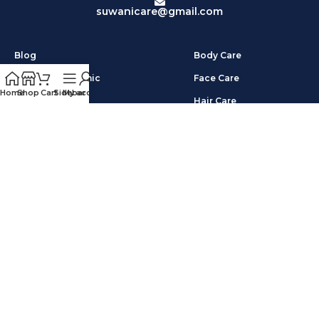
suwanicare@gmail.com
Blog
Body Care
Suwani Care Clinic
Face Care
Home
Shop
Cart
Sidebar
My account
About Us
Hair Care
Privacy Policy
Hand Care
Shipping & Return
Foot Care
Terms & Condition
Other Products
©2026 SUWANI HEALTH CARE & COSMETICS (PVT) LTD | ALL RIGHTS
RESERVED.
WEB DESIGNED AND DEVELOPED BY
WERZUO DIGITAL
We use cookies to improve your experience on
our website. By browsing this website, you agree