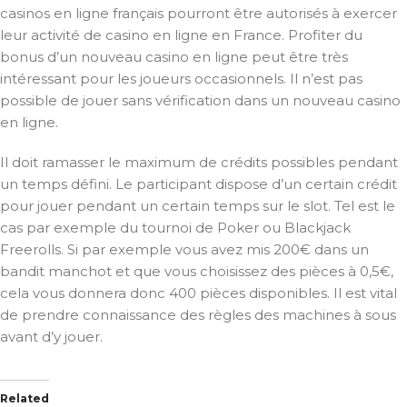
casinos en ligne français pourront être autorisés à exercer
leur activité de casino en ligne en France. Profiter du
bonus d’un nouveau casino en ligne peut être très
intéressant pour les joueurs occasionnels. Il n’est pas
possible de jouer sans vérification dans un nouveau casino
en ligne.
Il doit ramasser le maximum de crédits possibles pendant
un temps défini. Le participant dispose d’un certain crédit
pour jouer pendant un certain temps sur le slot. Tel est le
cas par exemple du tournoi de Poker ou Blackjack
Freerolls. Si par exemple vous avez mis 200€ dans un
bandit manchot et que vous choisissez des pièces à 0,5€,
cela vous donnera donc 400 pièces disponibles. Il est vital
de prendre connaissance des règles des machines à sous
avant d’y jouer.
Related