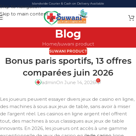
Islandwide Courier & Cash on Delivery Available
Skip to navigation
Skip to main content
Blog
Home
suwani product
SUWANI PRODUCT
Bonus paris sportifs, 13 offres
comparées juin 2026
0
admin
On June 14, 2026
Les joueurs peuvent essayer divers jeux de casino en ligne,
des machines à sous aux jeux de table, sans avoir à miser
de l’argent réel. Les casinos en ligne argent réel offrent
tout, des machines à sous classiques aux jeux de table
innovants. En 2026, les joueurs ont accès à une gamme
exceptionnelle de jeux de casino en
ilede casino
ligne