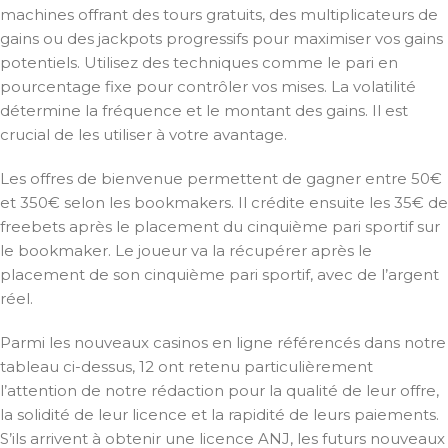
machines offrant des tours gratuits, des multiplicateurs de
gains ou des jackpots progressifs pour maximiser vos gains
potentiels. Utilisez des techniques comme le pari en
pourcentage fixe pour contrôler vos mises. La volatilité
détermine la fréquence et le montant des gains. Il est
crucial de les utiliser à votre avantage.
Les offres de bienvenue permettent de gagner entre 50€
et 350€ selon les bookmakers. Il crédite ensuite les 35€ de
freebets après le placement du cinquième pari sportif sur
le bookmaker. Le joueur va la récupérer après le
placement de son cinquième pari sportif, avec de l’argent
réel.
Parmi les nouveaux casinos en ligne référencés dans notre
tableau ci-dessus, 12 ont retenu particulièrement
l’attention de notre rédaction pour la qualité de leur offre,
la solidité de leur licence et la rapidité de leurs paiements.
S’ils arrivent à obtenir une licence ANJ, les futurs nouveaux