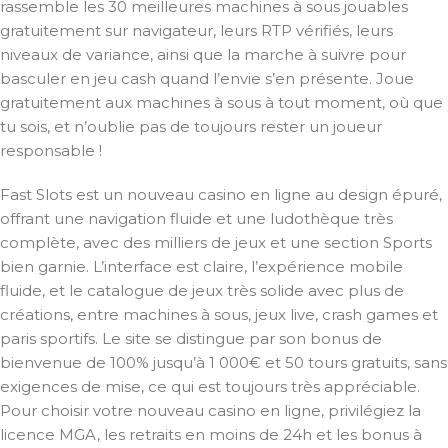
rassemble les 30 meilleures machines à sous jouables
gratuitement sur navigateur, leurs RTP vérifiés, leurs
niveaux de variance, ainsi que la marche à suivre pour
basculer en jeu cash quand l’envie s’en présente. Joue
gratuitement aux machines à sous à tout moment, où que
tu sois, et n’oublie pas de toujours rester un joueur
responsable !
Fast Slots est un nouveau casino en ligne au design épuré,
offrant une navigation fluide et une ludothèque très
complète, avec des milliers de jeux et une section Sports
bien garnie. L’interface est claire, l’expérience mobile
fluide, et le catalogue de jeux très solide avec plus de
créations, entre machines à sous, jeux live, crash games et
paris sportifs. Le site se distingue par son bonus de
bienvenue de 100% jusqu’à 1 000€ et 50 tours gratuits, sans
exigences de mise, ce qui est toujours très appréciable.
Pour choisir votre nouveau casino en ligne, privilégiez la
licence MGA, les retraits en moins de 24h et les bonus à