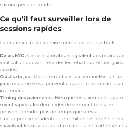
sur une période courte.
Ce qu’il faut surveiller lors de
sessions rapides
La prudence reste de mise même lors de jeux brefs :
Délais KYC :
Certains utilisateurs signalent des retards de
vérification pouvant retarder les retraits après des gains
rapides.
Crashs de jeu :
Des interruptions occasionnelles lors de
jeux à volume élevé peuvent couper la session de façon
inattendue.
Timing des paiements :
Bien que les paiements crypto
soient rapides, les demandes de virement bancaire
peuvent prendre plus de temps que prévu.
Une approche prudente — en limitant les dépôts et en
surveillant les mises à jour du solde — aide à atténuer ces