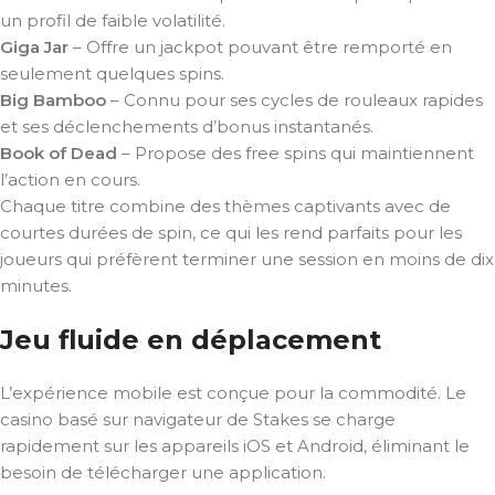
un profil de faible volatilité.
Giga Jar
– Offre un jackpot pouvant être remporté en
seulement quelques spins.
Big Bamboo
– Connu pour ses cycles de rouleaux rapides
et ses déclenchements d’bonus instantanés.
Book of Dead
– Propose des free spins qui maintiennent
l’action en cours.
Chaque titre combine des thèmes captivants avec de
courtes durées de spin, ce qui les rend parfaits pour les
joueurs qui préfèrent terminer une session en moins de dix
minutes.
Jeu fluide en déplacement
L’expérience mobile est conçue pour la commodité. Le
casino basé sur navigateur de Stakes se charge
rapidement sur les appareils iOS et Android, éliminant le
besoin de télécharger une application.