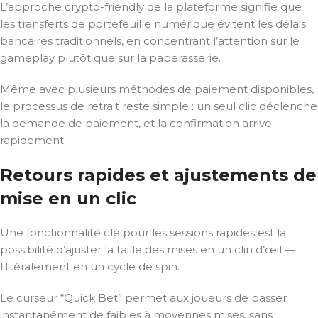
L’approche crypto-friendly de la plateforme signifie que
les transferts de portefeuille numérique évitent les délais
bancaires traditionnels, en concentrant l’attention sur le
gameplay plutôt que sur la paperasserie.
Même avec plusieurs méthodes de paiement disponibles,
le processus de retrait reste simple : un seul clic déclenche
la demande de paiement, et la confirmation arrive
rapidement.
Retours rapides et ajustements de
mise en un clic
Une fonctionnalité clé pour les sessions rapides est la
possibilité d’ajuster la taille des mises en un clin d’œil —
littéralement en un cycle de spin.
Le curseur “Quick Bet” permet aux joueurs de passer
instantanément de faibles à moyennes mises, sans