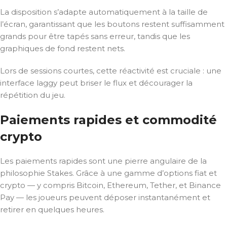
La disposition s’adapte automatiquement à la taille de
l’écran, garantissant que les boutons restent suffisamment
grands pour être tapés sans erreur, tandis que les
graphiques de fond restent nets.
Lors de sessions courtes, cette réactivité est cruciale : une
interface laggy peut briser le flux et décourager la
répétition du jeu.
Paiements rapides et commodité
crypto
Les paiements rapides sont une pierre angulaire de la
philosophie Stakes. Grâce à une gamme d’options fiat et
crypto — y compris Bitcoin, Ethereum, Tether, et Binance
Pay — les joueurs peuvent déposer instantanément et
retirer en quelques heures.