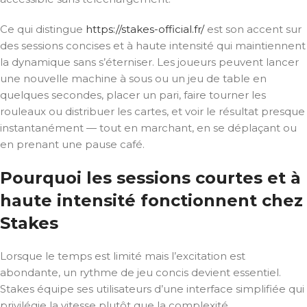
Ce qui distingue
https://stakes-official.fr/
est son accent sur
des sessions concises et à haute intensité qui maintiennent
la dynamique sans s’éterniser. Les joueurs peuvent lancer
une nouvelle machine à sous ou un jeu de table en
quelques secondes, placer un pari, faire tourner les
rouleaux ou distribuer les cartes, et voir le résultat presque
instantanément — tout en marchant, en se déplaçant ou
en prenant une pause café.
Pourquoi les sessions courtes et à
haute intensité fonctionnent chez
Stakes
Lorsque le temps est limité mais l’excitation est
abondante, un rythme de jeu concis devient essentiel.
Stakes équipe ses utilisateurs d’une interface simplifiée qui
privilégie la vitesse plutôt que la complexité.