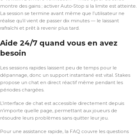
montre des gains ; activer Auto‑Stop si la limite est atteinte.
La session se termine avant même que l’utilisateur ne
réalise qu’il vient de passer dix minutes — le laissant
rafraîchi et prêt à revenir plus tard.
Aide 24/7 quand vous en avez
besoin
Les sessions rapides laissent peu de temps pour le
dépannage, donc un support instantané est vital. Stakes
propose un chat en direct réactif même pendant les
périodes chargées.
L’interface de chat est accessible directement depuis
n’importe quelle page, permettant aux joueurs de
résoudre leurs problèmes sans quitter leur jeu.
Pour une assistance rapide, la FAQ couvre les questions