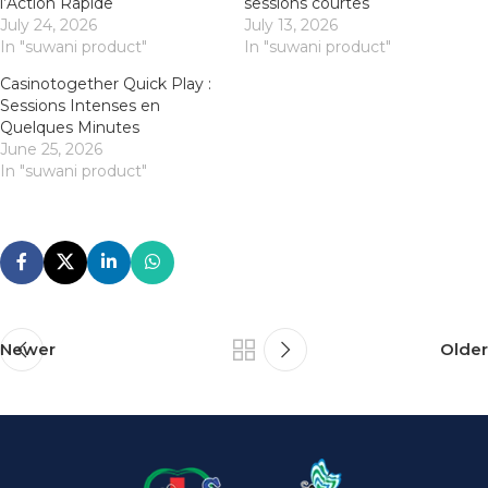
l’Action Rapide
sessions courtes
July 24, 2026
July 13, 2026
In "suwani product"
In "suwani product"
Casinotogether Quick Play :
Sessions Intenses en
Quelques Minutes
June 25, 2026
In "suwani product"
Newer
Older