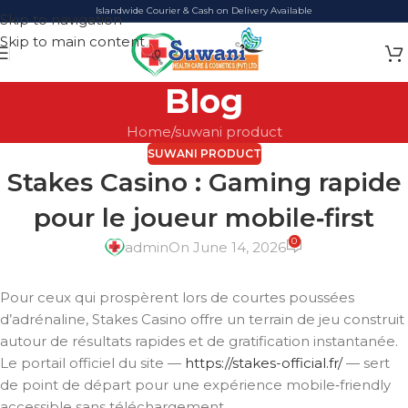
Islandwide Courier & Cash on Delivery Available
Skip to navigation
Skip to main content
Blog
Home
suwani product
SUWANI PRODUCT
Stakes Casino : Gaming rapide
pour le joueur mobile‑first
0
admin
On June 14, 2026
Pour ceux qui prospèrent lors de courtes poussées
d’adrénaline, Stakes Casino offre un terrain de jeu construit
autour de résultats rapides et de gratification instantanée.
Le portail officiel du site —
https://stakes-official.fr/
— sert
de point de départ pour une expérience mobile‑friendly
accessible sans téléchargement.