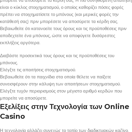
μπορείτε να αποσύρετε τα κέρδη σας. Η πιο συνηθισμένη απαίτηση
είναι ο κύκλος στοιχηματισμού, ο οποίος καθορίζει πόσες φορές
πρέπει να στοιχηματίσετε το μπόνους (και μερικές φορές την
κατάθεσή σας) πριν μπορέσετε να αποσύρετε τα κέρδη σας.
Βεβαιωθείτε ότι κατανοείτε τους όρους και τις προϋποθέσεις πριν
αποδεχτείτε ένα μπόνους, ώστε να αποφύγετε δυσάρεστες
εκπλήξεις αργότερα.
Διαβάστε προσεκτικά τους όρους και τις προϋποθέσεις του
μπόνους.
Ελέγξτε τις απαιτήσεις στοιχηματισμού.
Βεβαιωθείτε ότι τα παιχνίδια στα οποία θέλετε να παίξετε
συνεισφέρουν στην κάλυψη των απαιτήσεων στοιχηματισμού.
Ελέγξτε τυχόν περιορισμούς στον μέγιστο αριθμό κερδών που
μπορείτε να αποσύρετε.
Εξελίξεις στην Τεχνολογία των Online
Casino
Η τεχνολογία αλλάζει συνεχώς το τοπίο των διαδικτυακών καζίνο.