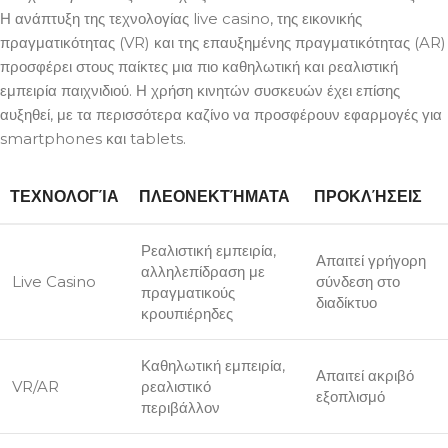
Η ανάπτυξη της τεχνολογίας live casino, της εικονικής
πραγματικότητας (VR) και της επαυξημένης πραγματικότητας (AR)
προσφέρει στους παίκτες μια πιο καθηλωτική και ρεαλιστική
εμπειρία παιχνιδιού. Η χρήση κινητών συσκευών έχει επίσης
αυξηθεί, με τα περισσότερα καζίνο να προσφέρουν εφαρμογές για
smartphones και tablets.
ΤΕΧΝΟΛΟΓΊΑ
ΠΛΕΟΝΕΚΤΉΜΑΤΑ
ΠΡΟΚΛΉΣΕΙΣ
Ρεαλιστική εμπειρία,
Απαιτεί γρήγορη
αλληλεπίδραση με
Live Casino
σύνδεση στο
πραγματικούς
διαδίκτυο
κρουπιέρηδες
Καθηλωτική εμπειρία,
Απαιτεί ακριβό
VR/AR
ρεαλιστικό
εξοπλισμό
περιβάλλον