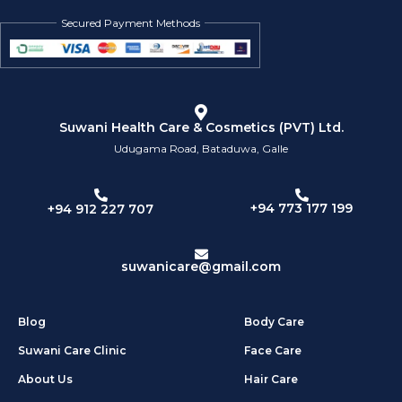
Secured Payment Methods
Suwani Health Care & Cosmetics (PVT) Ltd.
Udugama Road, Bataduwa, Galle
+94 773 177 199
+94 912 227 707
suwanicare@gmail.com
Blog
Body Care
Suwani Care Clinic
Face Care
About Us
Hair Care