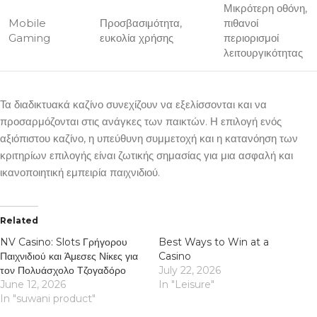
Μικρότερη οθόνη,
Mobile
Προσβασιμότητα,
πιθανοί
Gaming
ευκολία χρήσης
περιορισμοί
λειτουργικότητας
Τα διαδικτυακά καζίνο συνεχίζουν να εξελίσσονται και να
προσαρμόζονται στις ανάγκες των παικτών. Η επιλογή ενός
αξιόπιστου καζίνο, η υπεύθυνη συμμετοχή και η κατανόηση των
κριτηρίων επιλογής είναι ζωτικής σημασίας για μια ασφαλή και
ικανοποιητική εμπειρία παιχνιδιού.
Related
NV Casino: Slots Γρήγορου
Best Ways to Win at a
Παιχνιδιού και Άμεσες Νίκες για
Casino
τον Πολυάσχολο Τζογαδόρο
July 22, 2026
June 12, 2026
In "Leisure"
In "suwani product"