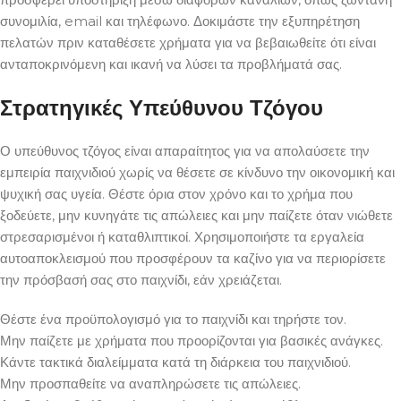
συνομιλία, email και τηλέφωνο. Δοκιμάστε την εξυπηρέτηση
πελατών πριν καταθέσετε χρήματα για να βεβαιωθείτε ότι είναι
ανταποκρινόμενη και ικανή να λύσει τα προβλήματά σας.
Στρατηγικές Υπεύθυνου Τζόγου
Ο υπεύθυνος τζόγος είναι απαραίτητος για να απολαύσετε την
εμπειρία παιχνιδιού χωρίς να θέσετε σε κίνδυνο την οικονομική και
ψυχική σας υγεία. Θέστε όρια στον χρόνο και το χρήμα που
ξοδεύετε, μην κυνηγάτε τις απώλειες και μην παίζετε όταν νιώθετε
στρεσαρισμένοι ή καταθλιπτικοί. Χρησιμοποιήστε τα εργαλεία
αυτοαποκλεισμού που προσφέρουν τα καζίνο για να περιορίσετε
την πρόσβασή σας στο παιχνίδι, εάν χρειάζεται.
Θέστε ένα προϋπολογισμό για το παιχνίδι και τηρήστε τον.
Μην παίζετε με χρήματα που προορίζονται για βασικές ανάγκες.
Κάντε τακτικά διαλείμματα κατά τη διάρκεια του παιχνιδιού.
Μην προσπαθείτε να αναπληρώσετε τις απώλειες.