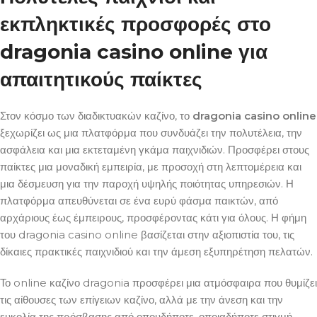
εκπληκτικές προσφορές στο
dragonia casino online για
απαιτητικούς παίκτες
Στον κόσμο των διαδικτυακών καζίνο, το
dragonia casino online
ξεχωρίζει ως μια πλατφόρμα που συνδυάζει την πολυτέλεια, την
ασφάλεια και μια εκτεταμένη γκάμα παιχνιδιών. Προσφέρει στους
παίκτες μια μοναδική εμπειρία, με προσοχή στη λεπτομέρεια και
μια δέσμευση για την παροχή υψηλής ποιότητας υπηρεσιών. Η
πλατφόρμα απευθύνεται σε ένα ευρύ φάσμα παικτών, από
αρχάριους έως έμπειρους, προσφέροντας κάτι για όλους. Η φήμη
του dragonia casino online βασίζεται στην αξιοπιστία του, τις
δίκαιες πρακτικές παιχνιδιού και την άμεση εξυπηρέτηση πελατών.
Το online καζίνο dragonia προσφέρει μια ατμόσφαιρα που θυμίζει
τις αίθουσες των επίγειων καζίνο, αλλά με την άνεση και την
ευκολία της πρόσβασης από οπουδήποτε, οποιαδήποτε στιγμή.