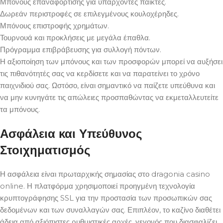
Μπόνους επαναφόρτισης για υπάρχοντες παίκτες.
Δωρεάν περιστροφές σε επιλεγμένους κουλοχέρηδες.
Μπόνους επιστροφής χρημάτων.
Τουρνουά και προκλήσεις με μεγάλα έπαθλα.
Πρόγραμμα επιβράβευσης για συλλογή πόντων.
Η αξιοποίηση των μπόνους και των προσφορών μπορεί να αυξήσει
τις πιθανότητές σας να κερδίσετε και να παρατείνει το χρόνο
παιχνιδιού σας. Ωστόσο, είναι σημαντικό να παίζετε υπεύθυνα και
να μην κυνηγάτε τις απώλειες προσπαθώντας να εκμεταλλευτείτε
τα μπόνους.
Ασφάλεια και Υπεύθυνος
Στοιχηματισμός
Η ασφάλεια είναι πρωταρχικής σημασίας στο dragonia casino
online. Η πλατφόρμα χρησιμοποιεί προηγμένη τεχνολογία
κρυπτογράφησης SSL για την προστασία των προσωπικών σας
δεδομένων και των συναλλαγών σας. Επιπλέον, το καζίνο διαθέτει
άδεια από αξιόπιστες ρυθμιστικές αρχές, γεγονός που διασφαλίζει