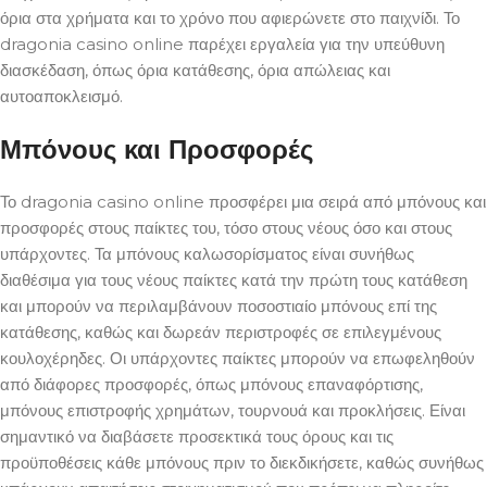
όρια στα χρήματα και το χρόνο που αφιερώνετε στο παιχνίδι. Το
dragonia casino online παρέχει εργαλεία για την υπεύθυνη
διασκέδαση, όπως όρια κατάθεσης, όρια απώλειας και
αυτοαποκλεισμό.
Μπόνους και Προσφορές
Το dragonia casino online προσφέρει μια σειρά από μπόνους και
προσφορές στους παίκτες του, τόσο στους νέους όσο και στους
υπάρχοντες. Τα μπόνους καλωσορίσματος είναι συνήθως
διαθέσιμα για τους νέους παίκτες κατά την πρώτη τους κατάθεση
και μπορούν να περιλαμβάνουν ποσοστιαίο μπόνους επί της
κατάθεσης, καθώς και δωρεάν περιστροφές σε επιλεγμένους
κουλοχέρηδες. Οι υπάρχοντες παίκτες μπορούν να επωφεληθούν
από διάφορες προσφορές, όπως μπόνους επαναφόρτισης,
μπόνους επιστροφής χρημάτων, τουρνουά και προκλήσεις. Είναι
σημαντικό να διαβάσετε προσεκτικά τους όρους και τις
προϋποθέσεις κάθε μπόνους πριν το διεκδικήσετε, καθώς συνήθως