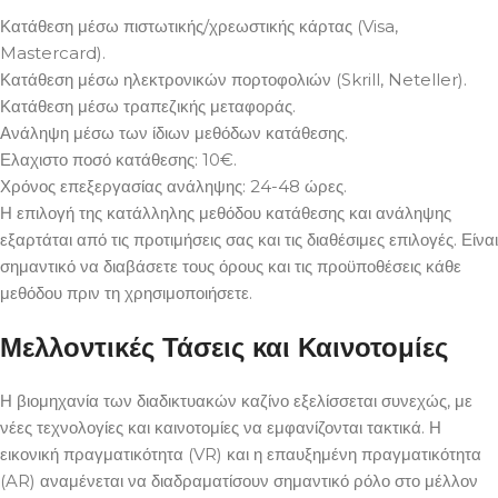
Κατάθεση μέσω πιστωτικής/χρεωστικής κάρτας (Visa,
Mastercard).
Κατάθεση μέσω ηλεκτρονικών πορτοφολιών (Skrill, Neteller).
Κατάθεση μέσω τραπεζικής μεταφοράς.
Ανάληψη μέσω των ίδιων μεθόδων κατάθεσης.
Ελαχιστο ποσό κατάθεσης: 10€.
Χρόνος επεξεργασίας ανάληψης: 24-48 ώρες.
Η επιλογή της κατάλληλης μεθόδου κατάθεσης και ανάληψης
εξαρτάται από τις προτιμήσεις σας και τις διαθέσιμες επιλογές. Είναι
σημαντικό να διαβάσετε τους όρους και τις προϋποθέσεις κάθε
μεθόδου πριν τη χρησιμοποιήσετε.
Μελλοντικές Τάσεις και Καινοτομίες
Η βιομηχανία των διαδικτυακών καζίνο εξελίσσεται συνεχώς, με
νέες τεχνολογίες και καινοτομίες να εμφανίζονται τακτικά. Η
εικονική πραγματικότητα (VR) και η επαυξημένη πραγματικότητα
(AR) αναμένεται να διαδραματίσουν σημαντικό ρόλο στο μέλλον