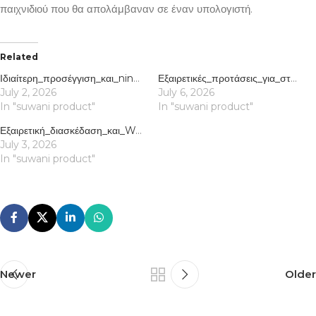
παιχνιδιού που θα απολάμβαναν σε έναν υπολογιστή.
Related
Ιδιαίτερη_προσέγγιση_και_ninecasino_review_για_τους
Εξαιρετικές_προτάσεις_για_στοίχημα_με_το_bet
July 2, 2026
July 6, 2026
In "suwani product"
In "suwani product"
Εξαιρετική_διασκέδαση_και_Wazamba_casino_οι_ασφαλ
July 3, 2026
In "suwani product"
Newer
Older