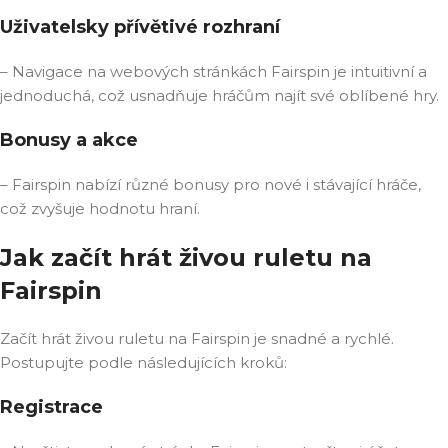
Uživatelsky přívětivé rozhraní
– Navigace na webových stránkách Fairspin je intuitivní a
jednoduchá, což usnadňuje hráčům najít své oblíbené hry.
Bonusy a akce
– Fairspin nabízí různé bonusy pro nové i stávající hráče,
což zvyšuje hodnotu hraní.
Jak začít hrát živou ruletu na
Fairspin
Začít hrát živou ruletu na Fairspin je snadné a rychlé.
Postupujte podle následujících kroků:
Registrace