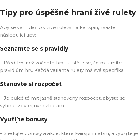
Tipy pro úspěšné hraní živé rulety
Aby se vám dařilo v živé ruletě na Fairspin, zvažte
následující tipy:
Seznamte se s pravidly
– Předtím, než začnete hrát, ujistěte se, že rozumíte
pravidlům hry. Každá varianta rulety má svá specifika.
Stanovte si rozpočet
– Je důležité mít jasně stanovený rozpočet, abyste se
vyhnuli zbytečným ztrátám.
Využijte bonusy
– Sledujte bonusy a akce, které Fairspin nabízí, a využijte je