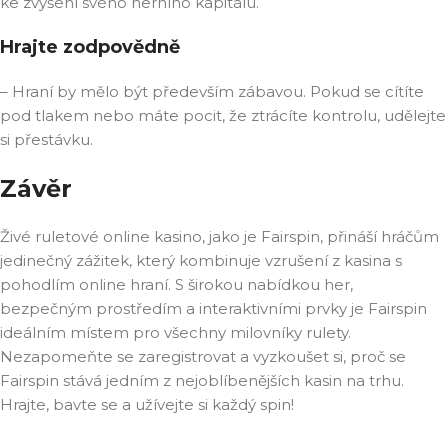
ke zvýšení svého herního kapitálu.
Hrajte zodpovědně
– Hraní by mělo být především zábavou. Pokud se cítíte
pod tlakem nebo máte pocit, že ztrácíte kontrolu, udělejte
si přestávku.
Závěr
Živé ruletové online kasino, jako je Fairspin, přináší hráčům
jedinečný zážitek, který kombinuje vzrušení z kasina s
pohodlím online hraní. S širokou nabídkou her,
bezpečným prostředím a interaktivními prvky je Fairspin
ideálním místem pro všechny milovníky rulety.
Nezapomeňte se zaregistrovat a vyzkoušet si, proč se
Fairspin stává jedním z nejoblíbenějších kasin na trhu.
Hrajte, bavte se a užívejte si každý spin!