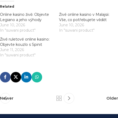
Related
Online kasino živě: Objevte
Živé online kasino v Malajsii:
Legiano a jeho výhody
Vše, co potřebujete vědět
June 10, 2026
June 10, 2026
In "suwani product"
In "suwani product"
Živé ruletové online kasino:
Objevte kouzlo s Spinit
June 11, 2026
In "suwani product"
Newer
Older