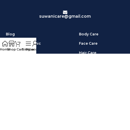
suwanicare@gmail.com
Blog
Body Care
Suwani Care Clinic
Face Care
Home
Shop
Cart
Sidebar
My account
About Us
Hair Care
Privacy Policy
Hand Care
Shipping & Return
Foot Care
Terms & Condition
Other Products
©2026 SUWANI HEALTH CARE & COSMETICS (PVT) LTD | ALL RIGHTS
RESERVED.
WEB DESIGNED AND DEVELOPED BY
WERZUO DIGITAL