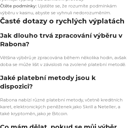
Čtěte podmínky:
Ujistěte se, že rozumíte podmínkám
výběru v kasinu, abyste se vyhnuli nedorozuměním.
Časté dotazy o rychlých výplatách
Jak dlouho trvá zpracování výběru v
Rabona?
Většina výběrů je zpracována během několika hodin, avšak
doba se může lišit v závislosti na zvolené platební metodě.
Jaké platební metody jsou k
dispozici?
Rabona nabízí různé platební metody, včetně kreditních
karet, elektronických peněženek jako Skrill a Neteller, a
také kryptoměn, jako je Bitcoin.
Co mám dělat, pokud se můj výběr