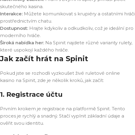
skutečného kasina.
Interakce:
Můžete komunikovat s krupiéry a ostatními hráči
prostřednictvím chatu.
Dostupnost:
Hrajte kdykoliv a odkudkoliv, což je ideální pro
moderního hráče.
Široká nabídka her:
Na Spinit najdete různé varianty rulety,
které uspokojí každého hráče.
Jak začít hrát na Spinit
Pokud jste se rozhodli vyzkoušet živé ruletové online
kasino na Spinit, zde je několik kroků, jak začít:
1. Registrace účtu
Prvním krokem je registrace na platformě Spinit. Tento
proces je rychlý a snadný. Stačí vyplnit základní údaje a
ověřit svou identitu.