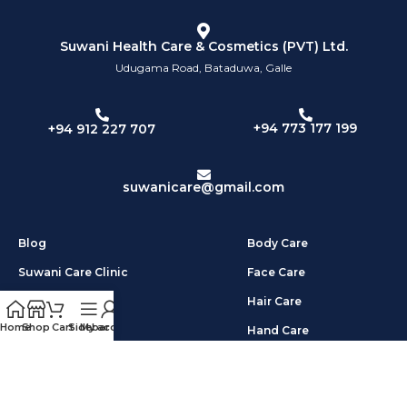
Suwani Health Care & Cosmetics (PVT) Ltd.
Udugama Road, Bataduwa, Galle
+94 773 177 199
+94 912 227 707
suwanicare@gmail.com
Blog
Body Care
Suwani Care Clinic
Face Care
About Us
Hair Care
Home
Shop
Cart
Sidebar
My account
Privacy Policy
Hand Care
Shipping & Return
Foot Care
Terms & Condition
Other Products