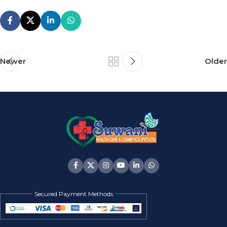
Newer
Older
Secured Payment Methods