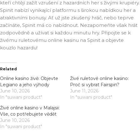
kteří chtějí zažít vzrušení z hazardních her s živými krupiéry.
Spinit nabízí vynikající platformu s širokou nabídkou her a
atraktivními bonusy. Ať už jste zkušený hráč, nebo teprve
začínáte, Spinit má co nabídnout. Nezapomeňte však hrát
zodpovědně a užívat si každou minutu hry. Připojte se k
živému ruletovému online kasinu na Spinit a objevte
kouzlo hazardu!
Related
Online kasino živě: Objevte
Živé ruletové online kasino:
Legiano a jeho výhody
Proč si vybrat Fairspin?
June 10, 2026
June 11, 2026
In "suwani product"
In "suwani product"
Živé online kasino v Malajsii:
Vše, co potřebujete vědět
June 10, 2026
In "suwani product"