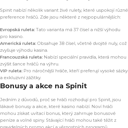
Spinit nabízí několik variant živé rulety, které uspokojí různé
preference hráčů. Zde jsou některé z nejpopulárnějších:
Evropská ruleta:
Tato varianta má 37 čísel a nižší výhodu
pro kasino.
Americká ruleta:
Obsahuje 38 čísel, včetně dvojité nuly, což
zvyšuje výhodu kasina.
Francouzská ruleta:
Nabízí speciální pravidla, která mohou
zvýšit šance hráčů na výhru.
VIP ruleta:
Pro náročnější hráče, kteří preferují vysoké sázky
a exkluzivní zážitky.
Bonusy a akce na Spinit
Jedním z důvodů, proč se hráči rozhodují pro Spinit, jsou
lákavé bonusy a akce, které kasino nabízí. Noví hráči
mohou získat uvítací bonus, který zahrnuje bonusové
peníze a volné spiny. Stávající hráči mohou také těžit z
pravidelných promo akcí a věrnostních programů.