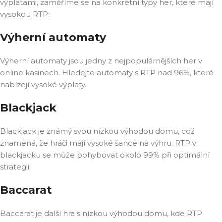
výplatami, zaměříme se na konkrétní typy her, které mají
vysokou RTP:
Výherní automaty
Výherní automaty jsou jedny z nejpopulárnějších her v
online kasinech. Hledejte automaty s RTP nad 96%, které
nabízejí vysoké výplaty.
Blackjack
Blackjack je známý svou nízkou výhodou domu, což
znamená, že hráči mají vysoké šance na výhru. RTP v
blackjacku se může pohybovat okolo 99% při optimální
strategii.
Baccarat
Baccarat je další hra s nízkou výhodou domu, kde RTP