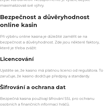
maximalizovali své výhry.
Bezpečnost a důvěryhodnost
online kasin
Při výběru online kasina je důležité zaměřit se na
bezpečnost a důvěryhodnost. Zde jsou některé faktory,
které je třeba zvážit:
Licencování
Ujistěte se, že kasino má platnou licenci od regulátora. To
zaručuje, že kasino dodržuje předpisy a standardy.
Šifrování a ochrana dat
Bezpečná kasina používají šifrování SSL pro ochranu
osobních a finančních informací hráčů.