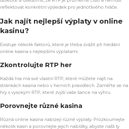
důležité si uvědomit, že RTP je průměrné číslo a nemusí
reflektovat konkrétní výsledek pro jednotlivého hráče.
Jak najít nejlepší výplaty v online
kasinu?
Existuje několik faktorů, které je třeba zvážit při hledání
online kasina s nejlepšími výplatami:
Zkontrolujte RTP her
Každá hra má své vlastní RTP, které můžete najít na
stránkách kasina nebo v herních pravidlech. Zaměřte se na
hry s vysokým RTP, které zvýší vaše šance na výhru.
Porovnejte různé kasina
Různá online kasina nabízejí různé výplaty. Prozkoumejte
několik kasin a porovnejte jejich nabídky, abyste našli ty