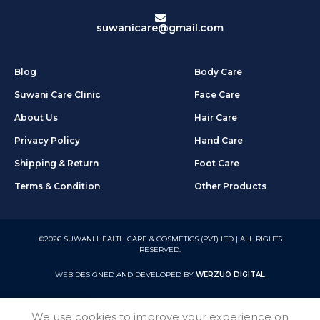
suwanicare@gmail.com
Blog
Body Care
Suwani Care Clinic
Face Care
About Us
Hair Care
Privacy Policy
Hand Care
Shipping & Return
Foot Care
Terms & Condition
Other Products
©2026 SUWANI HEALTH CARE & COSMETICS (PVT) LTD | ALL RIGHTS
RESERVED.
WEB DESIGNED AND DEVELOPED BY
WERZUO DIGITAL
We use cookies to improve your experience on