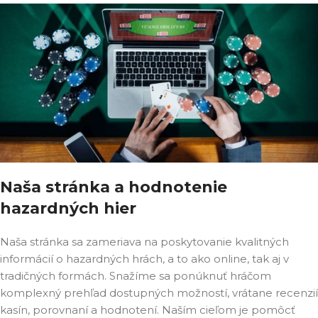
Naša stránka a hodnotenie
hazardných hier
Naša stránka sa zameriava na poskytovanie kvalitných
informácií o hazardných hrách, a to ako online, tak aj v
tradičných formách. Snažíme sa ponúknuť hráčom
komplexný prehľad dostupných možností, vrátane recenzií
kasín, porovnaní a hodnotení. Naším cieľom je pomôcť