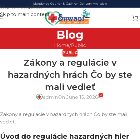
Islandwide Courier & Cash on Delivery Available
Skip to navigation
Skip to main content
Blog
Home
Public
PUBLIC
Zákony a regulácie v
hazardných hrách Čo by ste
mali vedieť
0
admin
On June 15, 2026
Zákony a regulácie v hazardných hrách Čo by ste mali
vedieť
Úvod do regulácie hazardných hier