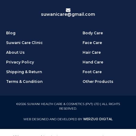
suwanicare@gmail.com
Blog
Body Care
Suwani Care Clinic
Face Care
About Us
Hair Care
Privacy Policy
Hand Care
Shipping & Return
Foot Care
Terms & Condition
Other Products
©2026 SUWANI HEALTH CARE & COSMETICS (PVT) LTD | ALL RIGHTS
RESERVED.
WEB DESIGNED AND DEVELOPED BY
WERZUO DIGITAL