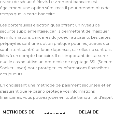
niveau de sécurité élevé. Le virement bancaire est
également une option sûre, mais il peut prendre plus de
temps que la carte bancaire.
Les portefeuilles électroniques offrent un niveau de
sécurité supplémentaire, car ils permettent de masquer
les informations bancaires du joueur au casino. Les cartes
prépayées sont une option pratique pour les joueurs qui
souhaitent contrôler leurs dépenses, car elles ne sont pas
liées à un compte bancaire. Il est important de s’assurer
que le casino utilise un protocole de cryptage SSL (Secure
Socket Layer) pour protéger les informations financières
des joueurs.
En choisissant une méthode de paiement sécurisée et en
s’assurant que le casino protège vos informations
financières, vous pouvez jouer en toute tranquillité d’esprit.
MÉTHODES DE
DÉLAI DE