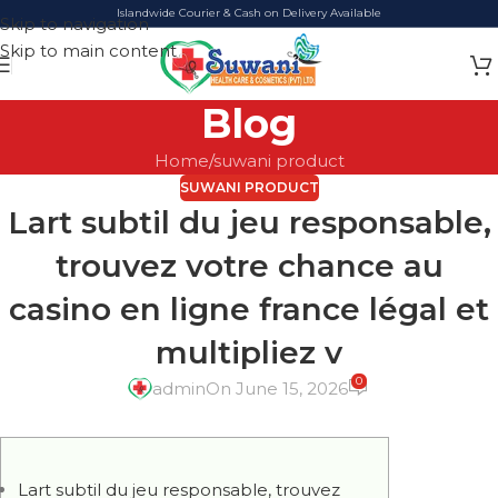
Islandwide Courier & Cash on Delivery Available
Skip to navigation
Skip to main content
Blog
Home
suwani product
SUWANI PRODUCT
Lart subtil du jeu responsable,
trouvez votre chance au
casino en ligne france légal et
multipliez v
0
admin
On June 15, 2026
Lart subtil du jeu responsable, trouvez