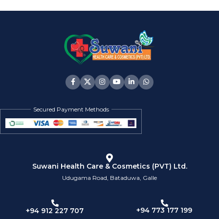
Secured Payment Methods
Suwani Health Care & Cosmetics (PVT) Ltd.
Udugama Road, Bataduwa, Galle
+94 773 177 199
+94 912 227 707