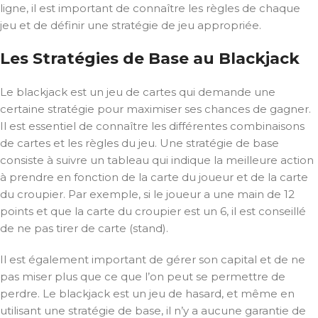
ligne, il est important de connaître les règles de chaque
jeu et de définir une stratégie de jeu appropriée.
Les Stratégies de Base au Blackjack
Le blackjack est un jeu de cartes qui demande une
certaine stratégie pour maximiser ses chances de gagner.
Il est essentiel de connaître les différentes combinaisons
de cartes et les règles du jeu. Une stratégie de base
consiste à suivre un tableau qui indique la meilleure action
à prendre en fonction de la carte du joueur et de la carte
du croupier. Par exemple, si le joueur a une main de 12
points et que la carte du croupier est un 6, il est conseillé
de ne pas tirer de carte (stand).
Il est également important de gérer son capital et de ne
pas miser plus que ce que l’on peut se permettre de
perdre. Le blackjack est un jeu de hasard, et même en
utilisant une stratégie de base, il n’y a aucune garantie de