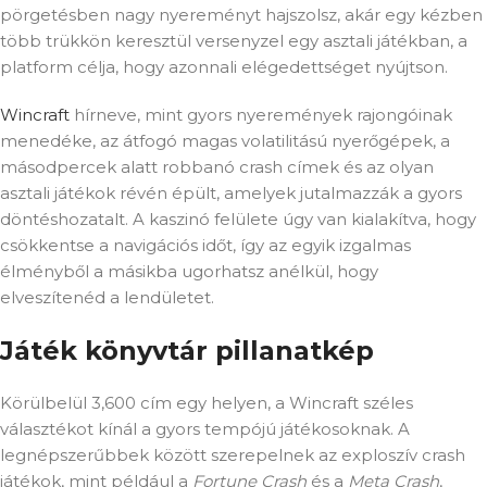
pörgetésben nagy nyereményt hajszolsz, akár egy kézben
több trükkön keresztül versenyzel egy asztali játékban, a
platform célja, hogy azonnali elégedettséget nyújtson.
Wincraft
hírneve, mint gyors nyeremények rajongóinak
menedéke, az átfogó magas volatilitású nyerőgépek, a
másodpercek alatt robbanó crash címek és az olyan
asztali játékok révén épült, amelyek jutalmazzák a gyors
döntéshozatalt. A kaszinó felülete úgy van kialakítva, hogy
csökkentse a navigációs időt, így az egyik izgalmas
élményből a másikba ugorhatsz anélkül, hogy
elveszítenéd a lendületet.
Játék könyvtár pillanatkép
Körülbelül 3,600 cím egy helyen, a Wincraft széles
választékot kínál a gyors tempójú játékosoknak. A
legnépszerűbbek között szerepelnek az exploszív crash
játékok, mint például a
Fortune Crash
és a
Meta Crash
,