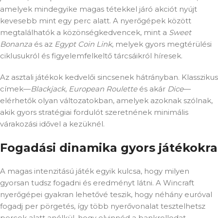
amelyek mindegyike magas tétekkel járó akciót nyújt
kevesebb mint egy perc alatt. A nyerőgépek között
megtalálhatók a közönségkedvencek, mint a
Sweet
Bonanza
és az
Egypt Coin Link
, melyek gyors megtérülési
ciklusukról és figyelemfelkeltő tárcsáikról híresek.
Az asztali játékok kedvelői sincsenek hátrányban. Klasszikus
címek—
Blackjack
,
European Roulette
és akár
Dice
—
elérhetők olyan változatokban, amelyek azoknak szólnak,
akik gyors stratégiai fordulót szeretnének minimális
várakozási idővel a kezüknél.
Fogadási dinamika gyors játékokra
A magas intenzitású játék egyik kulcsa, hogy milyen
gyorsan tudsz fogadni és eredményt látni. A Wincraft
nyerőgépei gyakran lehetővé teszik, hogy néhány euróval
fogadj per pörgetés, így több nyerővonalat tesztelhetsz
percek alatt anélkül, hogy elvinnéd a bankrollodat.