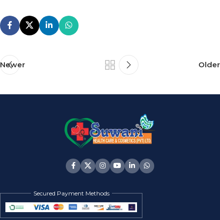
Newer
Older
Secured Payment Methods