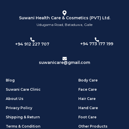
Suwani Health Care & Cosmetics (PVT) Ltd.
Udugama Road, Bataduwa, Galle
+94 773 177 199
+94 912 227 707
suwanicare@gmail.com
Blog
Body Care
Suwani Care Clinic
Face Care
About Us
Hair Care
Privacy Policy
Hand Care
Shipping & Return
Foot Care
Terms & Condition
Other Products