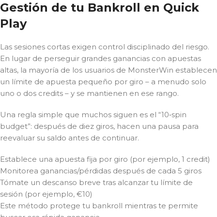
Gestión de tu Bankroll en Quick
Play
Las sesiones cortas exigen control disciplinado del riesgo.
En lugar de perseguir grandes ganancias con apuestas
altas, la mayoría de los usuarios de MonsterWin establecen
un límite de apuesta pequeño por giro – a menudo solo
uno o dos credits – y se mantienen en ese rango.
Una regla simple que muchos siguen es el “10‑spin
budget”: después de diez giros, hacen una pausa para
reevaluar su saldo antes de continuar.
Establece una apuesta fija por giro (por ejemplo, 1 credit)
Monitorea ganancias/pérdidas después de cada 5 giros
Tómate un descanso breve tras alcanzar tu límite de
sesión (por ejemplo, €10)
Este método protege tu bankroll mientras te permite