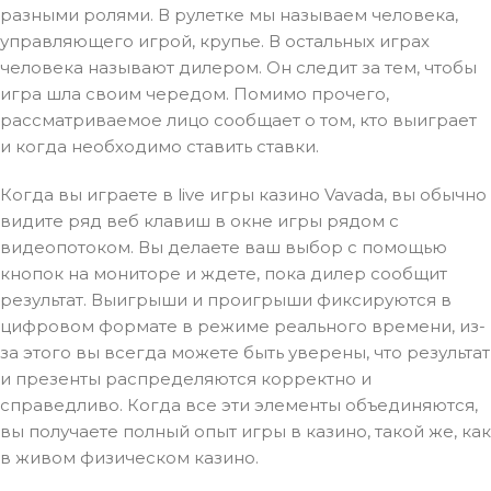
разными ролями. В рулетке мы называем человека,
управляющего игрой, крупье. В остальных играх
человека называют дилером. Он следит за тем, чтобы
игра шла своим чередом. Помимо прочего,
рассматриваемое лицо сообщает о том, кто выиграет
и когда необходимо ставить ставки.
Когда вы играете в live игры казино Vavada, вы обычно
видите ряд веб клавиш в окне игры рядом с
видеопотоком. Вы делаете ваш выбор с помощью
кнопок на мониторе и ждете, пока дилер сообщит
результат. Выигрыши и проигрыши фиксируются в
цифровом формате в режиме реального времени, из-
за этого вы всегда можете быть уверены, что результат
и презенты распределяются корректно и
справедливо. Когда все эти элементы объединяются,
вы получаете полный опыт игры в казино, такой же, как
в живом физическом казино.