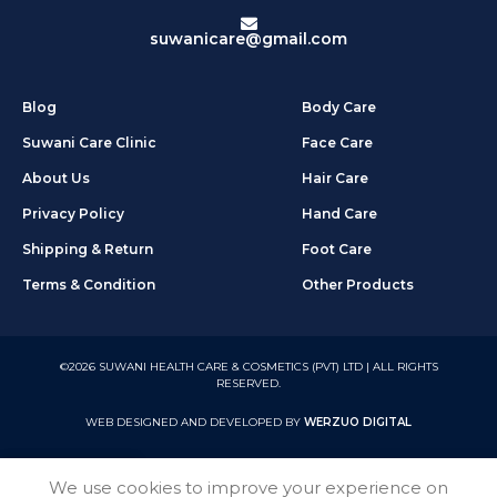
suwanicare@gmail.com
Blog
Body Care
Suwani Care Clinic
Face Care
About Us
Hair Care
Privacy Policy
Hand Care
Shipping & Return
Foot Care
Terms & Condition
Other Products
©2026 SUWANI HEALTH CARE & COSMETICS (PVT) LTD | ALL RIGHTS
RESERVED.
WEB DESIGNED AND DEVELOPED BY
WERZUO DIGITAL
We use cookies to improve your experience on