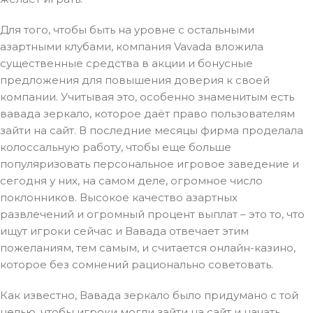
Для того, чтобы быть на уровне с остальными
азартными клубами, компания Vavada вложила
существенные средства в акции и бонусные
предложения для повышения доверия к своей
компании. Учитывая это, особенно знаменитым есть
вавада зеркало, которое даёт право пользователям
зайти на сайт. В последние месяцы фирма проделала
колоссальную работу, чтобы еще больше
популяризовать персональное игровое заведение и
сегодня у них, на самом деле, огромное число
поклонников. Высокое качество азартных
развлечений и огромный процент выплат – это то, что
ищут игроки сейчас и Вавада отвечает этим
пожеланиям, тем самым, и считается онлайн-казино,
которое без сомнений рационально советовать.
Как известно, Вавада зеркало было придумано с той
целью, чтобы игроки могли зайти на сайт и начать