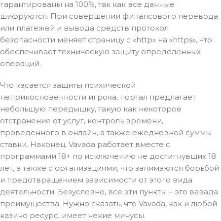
гарантированы на 100%, так как все данные
шифруются. При совершении финансового перевода
или платежей и вывода средств протокол
безопасности меняет страницу с «http» на «https», что
обеспечивает техническую защиту определённых
операций.
Что касается защиты психической
неприкосновенности игрока, портал предлагает
небольшую передышку, такую как некоторое
отстранение от услуг, контроль времени,
проведенного в онлайн, а также ежедневной суммы
ставки. Наконец, Vavada работает вместе с
программами 18+ по исключению не достигнувших 18
лет, а также с организациями, что занимаются борьбой
и предотвращением зависимости от этого вида
деятельности. Безусловно, все эти пункты – это вавада
преимущества. Нужно сказать, что Vavada, как и любой
казино ресурс, имеет некие минусы.