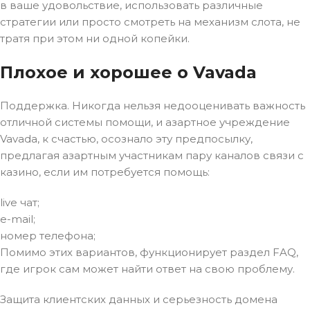
в ваше удовольствие, использовать различные
стратегии или просто смотреть на механизм слота, не
тратя при этом ни одной копейки.
Плохое и хорошее о Vavada
Поддержка. Никогда нельзя недооценивать важность
отличной системы помощи, и азартное учреждение
Vavada, к счастью, осознало эту предпосылку,
предлагая азартным участникам пару каналов связи с
казино, если им потребуется помощь:
live чат;
e-mail;
номер телефона;
Помимо этих вариантов, функционирует раздел FAQ,
где игрок сам может найти ответ на свою проблему.
Защита клиентских данных и серьезность домена