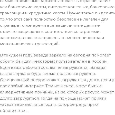
самые стабильные варианты оплаты в отрасли, такие
как банковские карты, интернет кошельки, банковские
транзакции и кредитные карты. Нужно также выделить
то, что этот сайт полностью безопасен и легален для
страны, в то же время все ваши личные данные
отлично защищены в соответствии со строгими
законами, а также защищены от мошенничества и
мошеннических транзакций.
В текущем году вавада зеркало на сегодня помогает
обойти бан для некоторых пользователей в России.
Если ваша рабочая ссылка не загружается, Вавада
casino зеркало будет моментально загружено.
Официальный ресурс может загружаться долго, если у
вас слабый интернет. Тем не менее, могут быть и
альтернативные причины, из-за которых ресурс может
долго загружаться. Тогда на помощь может прийти
vavada зеркало на сегодня, которое регулярно
обновляется.