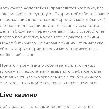
Хоть Vavada недостатки и проявляются частично, всё-
таки, минусы присутствуют. Скорость обработки заявки
на обналичивание денежных средств может быть 3-4
дня, хоть в описании интернет-казино указано, что
деньги будут вам перечислены от 1 до 3 суток. Это не
всегда происходит, но если это случается, причин
может быть много. Ключевая причина – технические
сбои, которые периодически могут происходить в
любом веб-казино.
При этом всём, важно осознавать баланс между
плюсами и недостатками азартного клуба. Сегодня
нельзя найти казино заведение в сети без минусов.
Учитывая это, в клубе Vavada их в целом немного!
Live казино
Лайв-раздел — это самое реальное казино, что