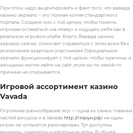
При этом, надо акцентировать и факт того, что вавада
казино зеркало – это полная копия стандартного
портала. Создано оно с той целью, чтобы помочь
игрокам оставаться «на плаву» и ощущать себя как в
реальном игровом клубе. Благо, Вавада казино
зеркало сейчас помогает справиться с этим всем без
исключения азартным участникам! Официальное
зеркало функционирует с той целью, чтобы мужчины и
женщины могли зайти на сайт, если он по какой-то
причине не открывается.
Игровой ассортимент казино
Vavada
Огромное разнообразие игр — одна из самых главных
частей ресурса и в Vavada
http://глазун.рф/
ни один
игрок не останется разочарован. Тут доступны
вендеры, джекпоты и карточные игры. В общей