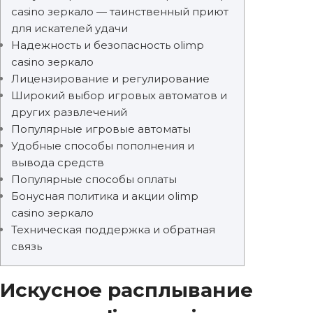
casino зеркало — таинственный приют
для искателей удачи
Надежность и безопасность olimp
casino зеркало
Лицензирование и регулирование
Широкий выбор игровых автоматов и
других развлечений
Популярные игровые автоматы
Удобные способы пополнения и
вывода средств
Популярные способы оплаты
Бонусная политика и акции olimp
casino зеркало
Техническая поддержка и обратная
связь
Искусное расплывание