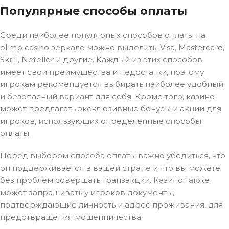
Популярные способы оплаты
Среди наиболее популярных способов оплаты на
olimp casino зеркало можно выделить: Visa, Mastercard,
Skrill, Neteller и другие. Каждый из этих способов
имеет свои преимущества и недостатки, поэтому
игрокам рекомендуется выбирать наиболее удобный
и безопасный вариант для себя. Кроме того, казино
может предлагать эксклюзивные бонусы и акции для
игроков, использующих определенные способы
оплаты.
Перед выбором способа оплаты важно убедиться, что
он поддерживается в вашей стране и что вы можете
без проблем совершать транзакции. Казино также
может запрашивать у игроков документы,
подтверждающие личность и адрес проживания, для
предотвращения мошенничества.