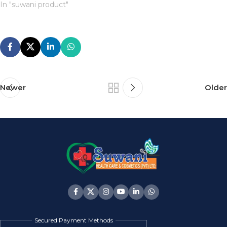
In "suwani product"
Newer
Older
Secured Payment Methods