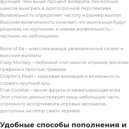
функций. Чем выше процент возврата, тем больше
шансов выиграть в долгосрочной перспективе.
Волатильность определяет частоту и размер выплат.
Высокая волатильность означает, что выигрыши будут
редкими, но крупными, а низкая волатильность –
частыми, но небольшими.
Book of Ra – классика жанра, увлекательный сюжет и
высокие выплаты
Crazy Monkey – любимый слот многих игроков, веселая
графика и простые правила
Dolphin’s Pearl – красивая анимация и возможность
сорвать крупный куш
Fruit Cocktail – яркие фрукты и захватывающая игра
Этот список демонстрирует лишь небольшую часть
огромного ассортимента игровых автоматов,
доступных на olimp casino зеркало.
Удобные способы пополнения и