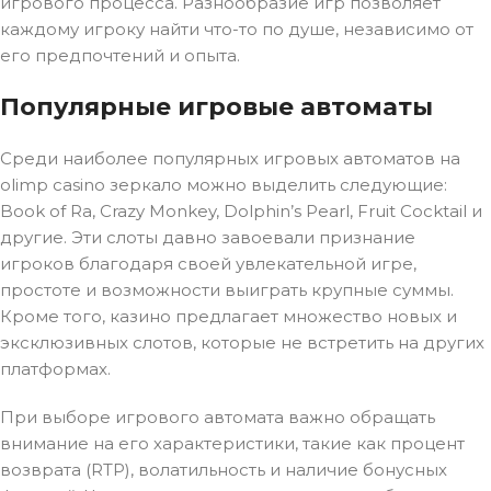
игрового процесса. Разнообразие игр позволяет
каждому игроку найти что-то по душе, независимо от
его предпочтений и опыта.
Популярные игровые автоматы
Среди наиболее популярных игровых автоматов на
olimp casino зеркало можно выделить следующие:
Book of Ra, Crazy Monkey, Dolphin’s Pearl, Fruit Cocktail и
другие. Эти слоты давно завоевали признание
игроков благодаря своей увлекательной игре,
простоте и возможности выиграть крупные суммы.
Кроме того, казино предлагает множество новых и
эксклюзивных слотов, которые не встретить на других
платформах.
При выборе игрового автомата важно обращать
внимание на его характеристики, такие как процент
возврата (RTP), волатильность и наличие бонусных