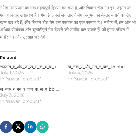
गेमिंग मनोरंजन का एक महत्वपूर्ण हिस्सा बन गया है, और चिकन रोड गेम इस रुझान का
एक शानदार उदाहरण है। गेम डेवलपर्स लगातार गेमिंग अनुभव को बेहतर बनाने के लिए
काम कर रहे हैं, और चिकन रोड गेम इस प्रयास का एक प्रमाण है। भविष्य में, हम और भी
अधिक रोमांचक और चुनौतीपूर्ण गेम देखने की उम्मीद कर सकते हैं, जो हमारे जीवन में
मनोरंजन और उत्साह भर देंगे।
Related
सफलत_ए_और_ज_ख_म_क_ब_च_aviator_hack_apk_क_स_थ_ऑ
ज_नक_र_और_मन_र_जन_Roobet_apk_क_स_थ_ज_ड_ज_ख
July 1, 2026
July 4, 2026
In "suwani product"
In "suwani product"
ज_नक_र_मन_र_जन_क_ल_ए_bc_game_और_ऑनल_इन_क-10553922
July 3, 2026
In "suwani product"