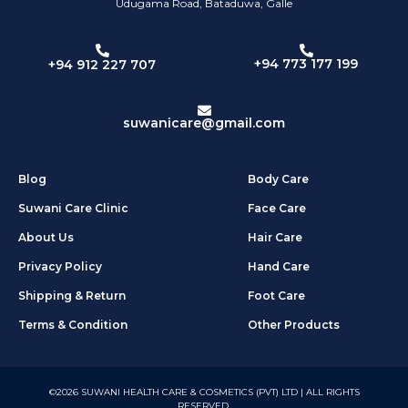
Udugama Road, Bataduwa, Galle
+94 773 177 199
+94 912 227 707
suwanicare@gmail.com
Blog
Body Care
Suwani Care Clinic
Face Care
About Us
Hair Care
Privacy Policy
Hand Care
Shipping & Return
Foot Care
Terms & Condition
Other Products
©2026 SUWANI HEALTH CARE & COSMETICS (PVT) LTD | ALL RIGHTS
RESERVED.