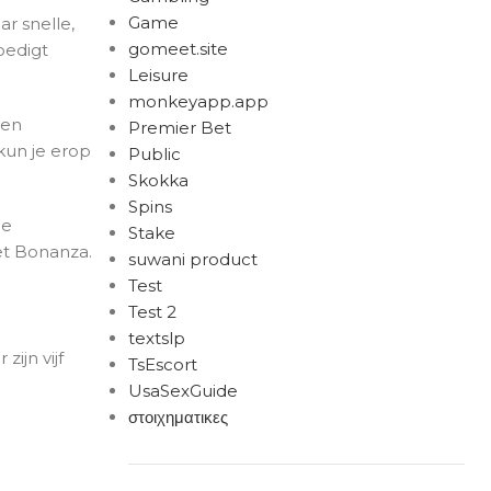
Game
r snelle,
gomeet.site
oedigt
Leisure
monkeyapp.app
een
Premier Bet
kun je erop
Public
Skokka
Spins
le
Stake
et Bonanza.
suwani product
Test
Test 2
textslp
ijn vijf
TsEscort
UsaSexGuide
στοιχηματικες