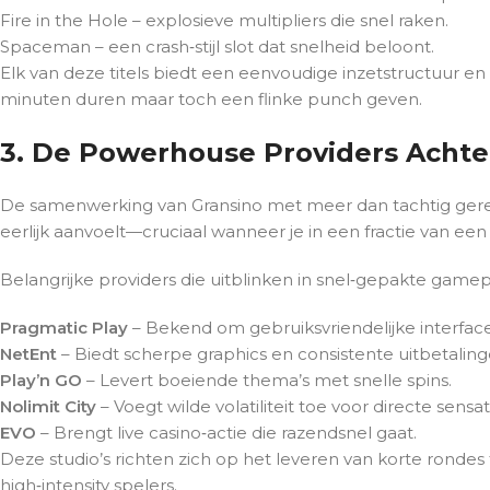
Fire in the Hole – explosieve multipliers die snel raken.
Spaceman – een crash‑stijl slot dat snelheid beloont.
Elk van deze titels biedt een eenvoudige inzetstructuur en k
minuten duren maar toch een flinke punch geven.
3. De Powerhouse Providers Achte
De samenwerking van Gransino met meer dan tachtig geren
eerlijk aanvoelt—cruciaal wanneer je in een fractie van ee
Belangrijke providers die uitblinken in snel‑gepakte gamep
Pragmatic Play
– Bekend om gebruiksvriendelijke interface
NetEnt
– Biedt scherpe graphics en consistente uitbetaling
Play’n GO
– Levert boeiende thema’s met snelle spins.
Nolimit City
– Voegt wilde volatiliteit toe voor directe sensat
EVO
– Brengt live casino‑actie die razendsnel gaat.
Deze studio’s richten zich op het leveren van korte ronde
high‑intensity spelers.