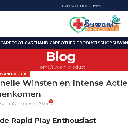
Islandwide Free Delivery
 CARE
FOOT CARE
HAND CARE
OTHER PRODUCTS
SHOP
SUWANI
Blog
Home
suwani product
WANI PRODUCT
nelle Winsten en Intense Actie
menkomen
0
admin
On June 8, 2026
 de Rapid‑Play Enthousiast