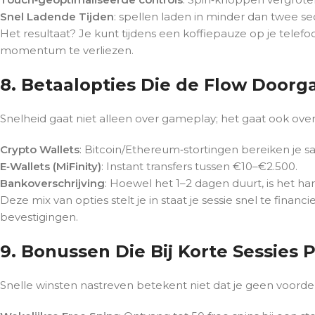
Snel Ladende Tijden
: spellen laden in minder dan twee se
Het resultaat? Je kunt tijdens een koffiepauze op je telef
momentum te verliezen.
8. Betaalopties Die de Flow Doorg
Snelheid gaat niet alleen over gameplay; het gaat ook ove
Crypto Wallets
: Bitcoin/Ethereum‑stortingen bereiken je sa
E‑Wallets (MiFinity)
: Instant transfers tussen €10–€2.500.
Bankoverschrijving
: Hoewel het 1–2 dagen duurt, is het ha
Deze mix van opties stelt je in staat je sessie snel te fin
bevestigingen.
9. Bonussen Die Bij Korte Sessies 
Snelle winsten nastreven betekent niet dat je geen voordele