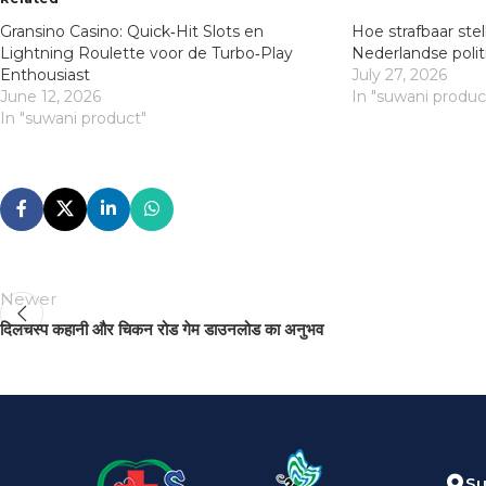
Gransino Casino: Quick‑Hit Slots en
Hoe strafbaar stell
Lightning Roulette voor de Turbo‑Play
Nederlandse politi
Enthousiast
July 27, 2026
June 12, 2026
In "suwani produc
In "suwani product"
Newer
दिलचस्प कहानी और चिकन रोड गेम डाउनलोड का अनुभव
Su