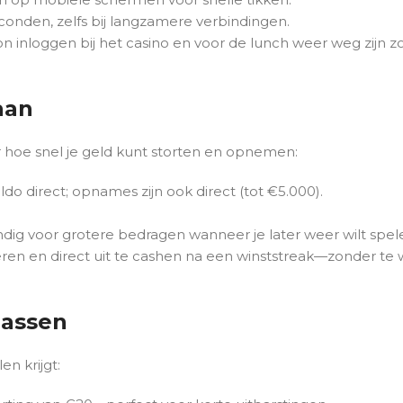
conden, zelfs bij langzamere verbindingen.
oon inloggen bij het casino en voor de lunch weer weg zijn 
aan
r hoe snel je geld kunt storten en opnemen:
ldo direct; opnames zijn ook direct (tot €5.000).
ndig voor grotere bedragen wanneer je later weer wilt spel
ancieren en direct uit te cashen na een winststreak—zonder t
Passen
n krijgt: