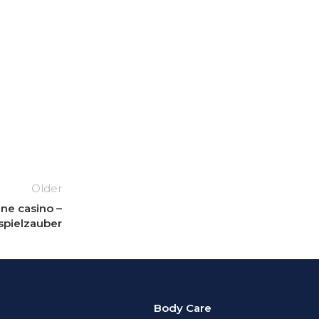
e
Older
ine casino –
spielzauber
Body Care