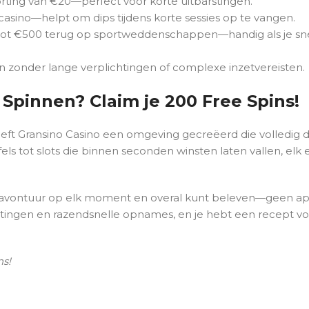
torting van €20—perfect voor korte uitbarstingen.
 casino—helpt om dips tijdens korte sessies op te vangen.
tot €500 terug op sportweddenschappen—handig als je sne
n zonder lange verplichtingen of complexe inzetvereisten.
 Spinnen? Claim je 200 Free Spins!
 heeft Gransino Casino een omgeving gecreëerd die volledig 
els tot slots die binnen seconden winsten laten vallen, elk 
ity avontuur op elk moment en overal kunt beleven—geen a
tingen en razendsnelle opnames, en je hebt een recept v
ns!