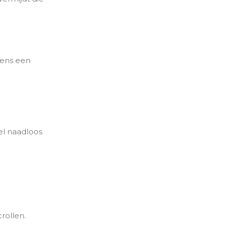
gens een
pel naadloos
rollen.