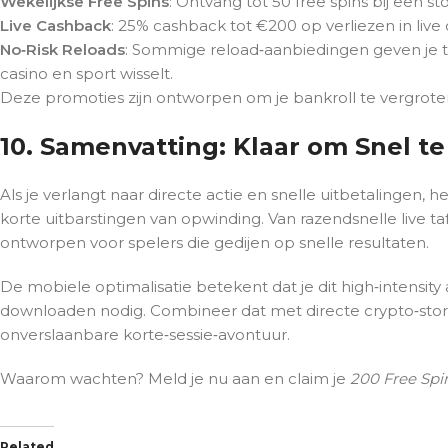
Wekelijkse Free Spins
: Ontvang tot 50 free spins bij een s
Live Cashback
: 25% cashback tot €200 op verliezen in live
No‑Risk Reloads
: Sommige reload‑aanbiedingen geven je 
casino en sport wisselt.
Deze promoties zijn ontworpen om je bankroll te vergrote
10. Samenvatting: Klaar om Snel te
Als je verlangt naar directe actie en snelle uitbetalingen,
korte uitbarstingen van opwinding. Van razendsnelle live taf
ontworpen voor spelers die gedijen op snelle resultaten.
De mobiele optimalisatie betekent dat je dit high‑intens
downloaden nodig. Combineer dat met directe crypto‑stor
onverslaanbare korte‑sessie‑avontuur.
Waarom wachten? Meld je nu aan en claim je
200 Free Spi
Related