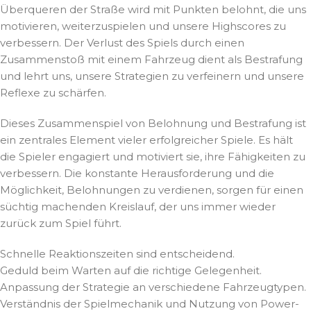
Überqueren der Straße wird mit Punkten belohnt, die uns
motivieren, weiterzuspielen und unsere Highscores zu
verbessern. Der Verlust des Spiels durch einen
Zusammenstoß mit einem Fahrzeug dient als Bestrafung
und lehrt uns, unsere Strategien zu verfeinern und unsere
Reflexe zu schärfen.
Dieses Zusammenspiel von Belohnung und Bestrafung ist
ein zentrales Element vieler erfolgreicher Spiele. Es hält
die Spieler engagiert und motiviert sie, ihre Fähigkeiten zu
verbessern. Die konstante Herausforderung und die
Möglichkeit, Belohnungen zu verdienen, sorgen für einen
süchtig machenden Kreislauf, der uns immer wieder
zurück zum Spiel führt.
Schnelle Reaktionszeiten sind entscheidend.
Geduld beim Warten auf die richtige Gelegenheit.
Anpassung der Strategie an verschiedene Fahrzeugtypen.
Verständnis der Spielmechanik und Nutzung von Power-