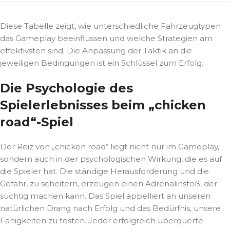
Diese Tabelle zeigt, wie unterschiedliche Fahrzeugtypen
das Gameplay beeinflussen und welche Strategien am
effektivsten sind. Die Anpassung der Taktik an die
jeweiligen Bedingungen ist ein Schlüssel zum Erfolg.
Die Psychologie des
Spielerlebnisses beim „chicken
road“-Spiel
Der Reiz von „chicken road“ liegt nicht nur im Gameplay,
sondern auch in der psychologischen Wirkung, die es auf
die Spieler hat. Die ständige Herausforderung und die
Gefahr, zu scheitern, erzeugen einen Adrenalinstoß, der
süchtig machen kann. Das Spiel appelliert an unseren
natürlichen Drang nach Erfolg und das Bedürfnis, unsere
Fähigkeiten zu testen. Jeder erfolgreich überquerte