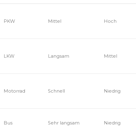
PKW
Mittel
Hoch
LKW
Langsam
Mittel
Motorrad
Schnell
Niedrig
Bus
Sehr langsam
Niedrig