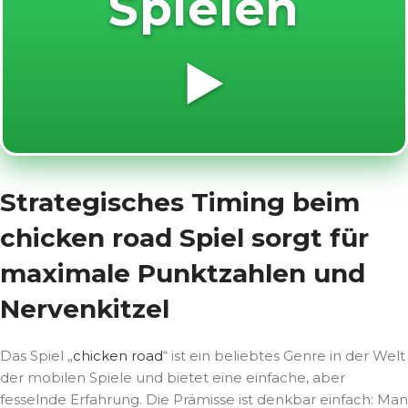
Spielen
▶️
Strategisches Timing beim
chicken road Spiel sorgt für
maximale Punktzahlen und
Nervenkitzel
Das Spiel „
chicken road
“ ist ein beliebtes Genre in der Welt
der mobilen Spiele und bietet eine einfache, aber
fesselnde Erfahrung. Die Prämisse ist denkbar einfach: Man