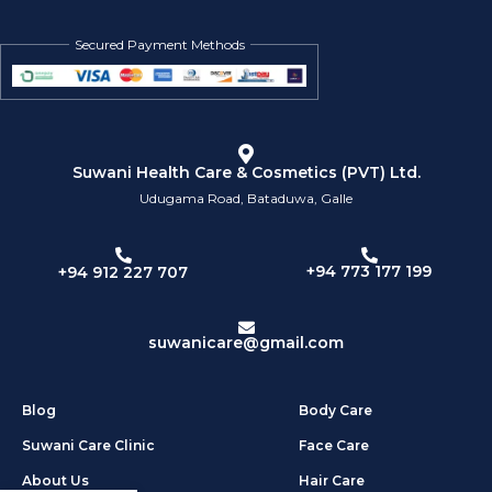
Secured Payment Methods
Suwani Health Care & Cosmetics (PVT) Ltd.
Udugama Road, Bataduwa, Galle
+94 773 177 199
+94 912 227 707
suwanicare@gmail.com
Blog
Body Care
Suwani Care Clinic
Face Care
About Us
Hair Care