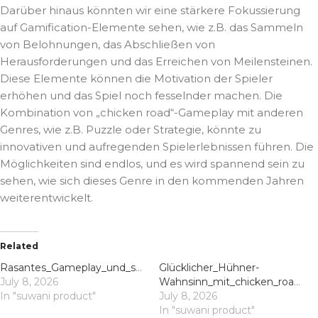
Darüber hinaus könnten wir eine stärkere Fokussierung
auf Gamification-Elemente sehen, wie z.B. das Sammeln
von Belohnungen, das Abschließen von
Herausforderungen und das Erreichen von Meilensteinen.
Diese Elemente können die Motivation der Spieler
erhöhen und das Spiel noch fesselnder machen. Die
Kombination von „chicken road“-Gameplay mit anderen
Genres, wie z.B. Puzzle oder Strategie, könnte zu
innovativen und aufregenden Spielerlebnissen führen. Die
Möglichkeiten sind endlos, und es wird spannend sein zu
sehen, wie sich dieses Genre in den kommenden Jahren
weiterentwickelt.
Related
Rasantes_Gameplay_und_süchtig_machender_Nervenkitzel_beim_chicken_road_game_fü
Glücklicher_Hühner-
July 8, 2026
Wahnsinn_mit_chicken_road_für_Nervenkitzel_und_endlose_Unt
In "suwani product"
July 8, 2026
In "suwani product"