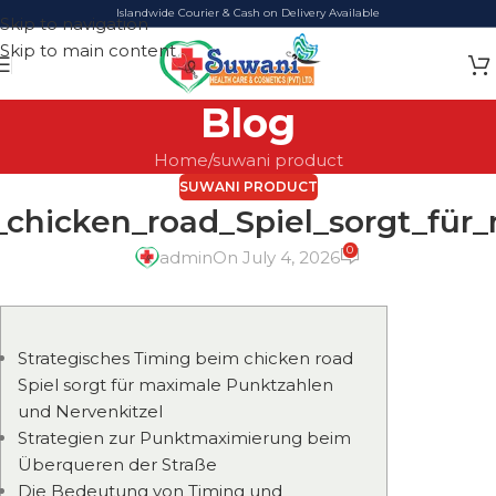
Islandwide Courier & Cash on Delivery Available
Skip to navigation
Skip to main content
Blog
Home
suwani product
SUWANI PRODUCT
_chicken_road_Spiel_sorgt_fü
0
admin
On July 4, 2026
Strategisches Timing beim chicken road
Spiel sorgt für maximale Punktzahlen
und Nervenkitzel
Strategien zur Punktmaximierung beim
Überqueren der Straße
Die Bedeutung von Timing und