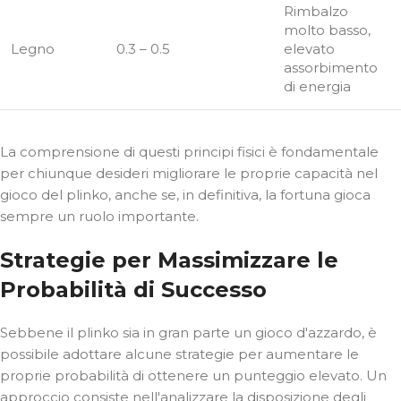
Rimbalzo
molto basso,
Legno
0.3 – 0.5
elevato
assorbimento
di energia
La comprensione di questi principi fisici è fondamentale
per chiunque desideri migliorare le proprie capacità nel
gioco del plinko, anche se, in definitiva, la fortuna gioca
sempre un ruolo importante.
Strategie per Massimizzare le
Probabilità di Successo
Sebbene il plinko sia in gran parte un gioco d'azzardo, è
possibile adottare alcune strategie per aumentare le
proprie probabilità di ottenere un punteggio elevato. Un
approccio consiste nell'analizzare la disposizione degli