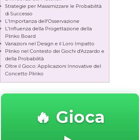
Strategie per Massimizzare le Probabilità
di Successo
L'Importanza dell'Osservazione
L'Influenza della Progettazione della
Plinko Board
Variazioni nel Design e il Loro Impatto
Plinko nel Contesto dei Giochi d'Azzardo e
della Probabilità
Oltre il Gioco: Applicazioni Innovative del
Concetto Plinko
🔥 Gioca