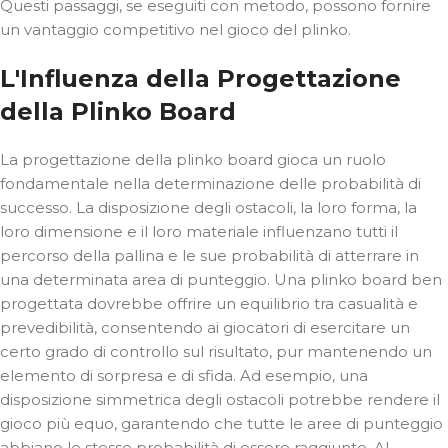
Questi passaggi, se eseguiti con metodo, possono fornire
un vantaggio competitivo nel gioco del plinko.
L'Influenza della Progettazione
della Plinko Board
La progettazione della plinko board gioca un ruolo
fondamentale nella determinazione delle probabilità di
successo. La disposizione degli ostacoli, la loro forma, la
loro dimensione e il loro materiale influenzano tutti il
percorso della pallina e le sue probabilità di atterrare in
una determinata area di punteggio. Una plinko board ben
progettata dovrebbe offrire un equilibrio tra casualità e
prevedibilità, consentendo ai giocatori di esercitare un
certo grado di controllo sul risultato, pur mantenendo un
elemento di sorpresa e di sfida. Ad esempio, una
disposizione simmetrica degli ostacoli potrebbe rendere il
gioco più equo, garantendo che tutte le aree di punteggio
abbiano le stesse probabilità di essere raggiunte. Al