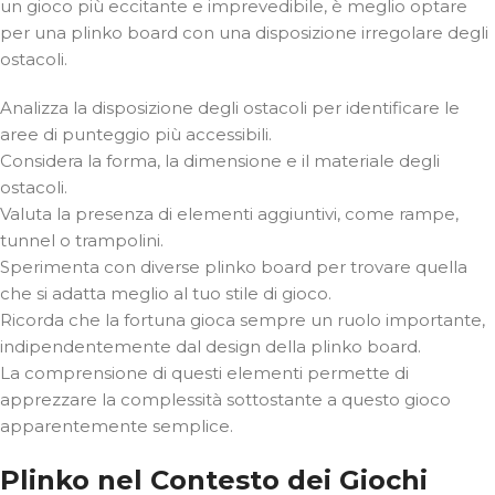
un gioco più eccitante e imprevedibile, è meglio optare
per una plinko board con una disposizione irregolare degli
ostacoli.
Analizza la disposizione degli ostacoli per identificare le
aree di punteggio più accessibili.
Considera la forma, la dimensione e il materiale degli
ostacoli.
Valuta la presenza di elementi aggiuntivi, come rampe,
tunnel o trampolini.
Sperimenta con diverse plinko board per trovare quella
che si adatta meglio al tuo stile di gioco.
Ricorda che la fortuna gioca sempre un ruolo importante,
indipendentemente dal design della plinko board.
La comprensione di questi elementi permette di
apprezzare la complessità sottostante a questo gioco
apparentemente semplice.
Plinko nel Contesto dei Giochi