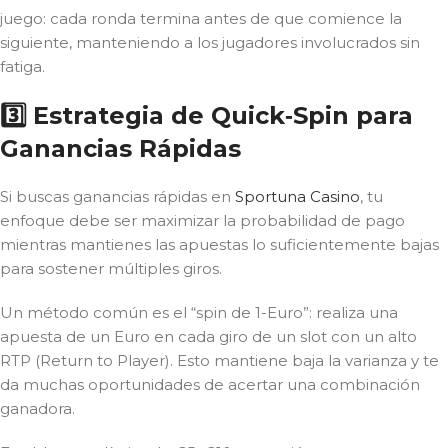
juego: cada ronda termina antes de que comience la
siguiente, manteniendo a los jugadores involucrados sin
fatiga.
3️⃣ Estrategia de Quick‑Spin para
Ganancias Rápidas
Si buscas ganancias rápidas en
Sportuna Casino
, tu
enfoque debe ser maximizar la probabilidad de pago
mientras mantienes las apuestas lo suficientemente bajas
para sostener múltiples giros.
Un método común es el “spin de 1-Euro”: realiza una
apuesta de un Euro en cada giro de un slot con un alto
RTP (Return to Player). Esto mantiene baja la varianza y te
da muchas oportunidades de acertar una combinación
ganadora.