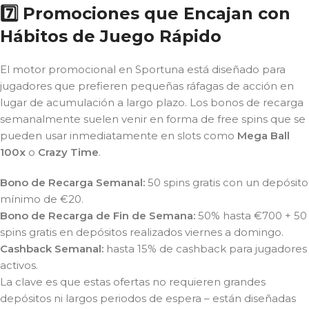
7️⃣ Promociones que Encajan con
Hábitos de Juego Rápido
El motor promocional en Sportuna está diseñado para
jugadores que prefieren pequeñas ráfagas de acción en
lugar de acumulación a largo plazo. Los bonos de recarga
semanalmente suelen venir en forma de free spins que se
pueden usar inmediatamente en slots como
Mega Ball
100x
o
Crazy Time
.
Bono de Recarga Semanal:
50 spins gratis con un depósito
mínimo de €20.
Bono de Recarga de Fin de Semana:
50% hasta €700 + 50
spins gratis en depósitos realizados viernes a domingo.
Cashback Semanal:
hasta 15% de cashback para jugadores
activos.
La clave es que estas ofertas no requieren grandes
depósitos ni largos periodos de espera – están diseñadas