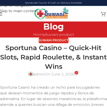
Islandwide Courier & Cash on Delivery Available
Skip to navigation
Skip to main content
Blog
Home
suwani product
SUWANI PRODUCT
Sportuna Casino – Quick‑Hit
Slots, Rapid Roulette, & Instant
Wins
0
admin
On June 2, 2026
Sportuna Casino ha creado un nicho para los jugadores
que desean momentos de juego rápidos y llenos de
adrenalina. En lugar de sesiones maratónicas, la plataforma
atiende a quienes buscan una ráfaga de emoción, breves