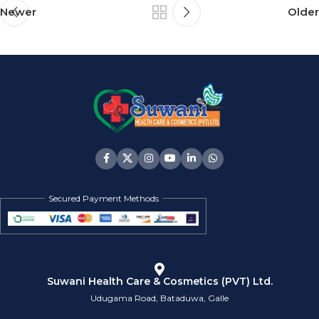
Newer
Older
Secured Payment Methods
Suwani Health Care & Cosmetics (PVT) Ltd.
Udugama Road, Bataduwa, Galle