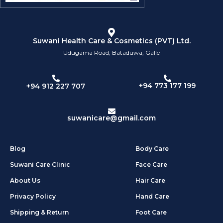
Suwani Health Care & Cosmetics (PVT) Ltd.
Udugama Road, Bataduwa, Galle
+94 773 177 199
+94 912 227 707
suwanicare@gmail.com
Blog
Body Care
Suwani Care Clinic
Face Care
About Us
Hair Care
Privacy Policy
Hand Care
Shipping & Return
Foot Care