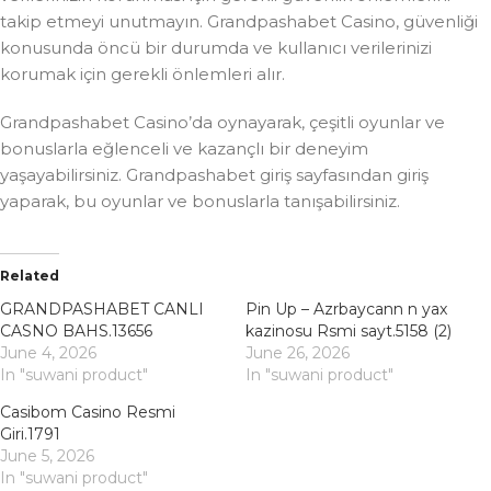
takip etmeyi unutmayın. Grandpashabet Casino, güvenliği
konusunda öncü bir durumda ve kullanıcı verilerinizi
korumak için gerekli önlemleri alır.
Grandpashabet Casino’da oynayarak, çeşitli oyunlar ve
bonuslarla eğlenceli ve kazançlı bir deneyim
yaşayabilirsiniz. Grandpashabet giriş sayfasından giriş
yaparak, bu oyunlar ve bonuslarla tanışabilirsiniz.
Related
GRANDPASHABET CANLI
Pin Up – Azrbaycann n yax
CASNO BAHS.13656
kazinosu Rsmi sayt.5158 (2)
June 4, 2026
June 26, 2026
In "suwani product"
In "suwani product"
Casibom Casino Resmi
Giri.1791
June 5, 2026
In "suwani product"