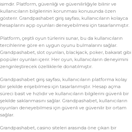
isimdir. Platform, güvenliği ve güvenilirliğiyle bilinir ve
kullanıcıların bilgilerinin korunması konusunda özen
gösterir. Grandpashabet giriş sayfası, kullanıcıların kolayca
hesaplarını açıp oyunları deneyebilmesi için tasarlanmıştır.
Platform, çeşitli oyun türlerini sunar, bu da kullanıcıların
tercihlerine göre en uygun oyunu bulmalarını sağlar.
Grandpashabet, slot oyunları, blackjack, poker, bakarat gibi
popüler oyunları içerir. Her oyun, kullanıcıların deneyimini
zenginleştirecek özelliklerle donatılmıştır.
Grandpashabet giriş sayfası, kullanıcıların platforma kolay
bir şekilde erişebilmesi için tasarlanmıştır. Hesap açma
süreci basit ve hızlıdır ve kullanıcıların bilgilerini güvenli bir
şekilde saklanmasını sağlar. Grandpashabet, kullanıcıların
oyunları deneyebilmesi için güvenli ve güvenilir bir ortam
sağlar.
Grandpashabet, casino siteleri arasında öne çıkan bir