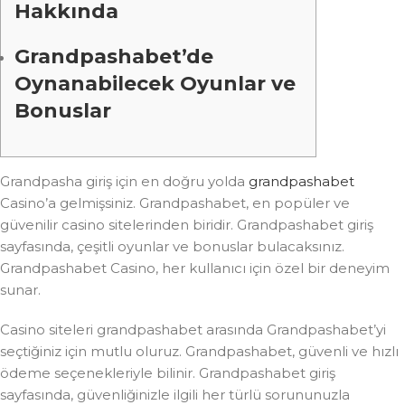
Hakkında
Grandpashabet’de
Oynanabilecek Oyunlar ve
Bonuslar
Grandpasha giriş için en doğru yolda
grandpashabet
Casino’a gelmişsiniz. Grandpashabet, en popüler ve
güvenilir casino sitelerinden biridir. Grandpashabet giriş
sayfasında, çeşitli oyunlar ve bonuslar bulacaksınız.
Grandpashabet Casino, her kullanıcı için özel bir deneyim
sunar.
Casino siteleri grandpashabet arasında Grandpashabet’yi
seçtiğiniz için mutlu oluruz. Grandpashabet, güvenli ve hızlı
ödeme seçenekleriyle bilinir. Grandpashabet giriş
sayfasında, güvenliğinizle ilgili her türlü sorununuzla