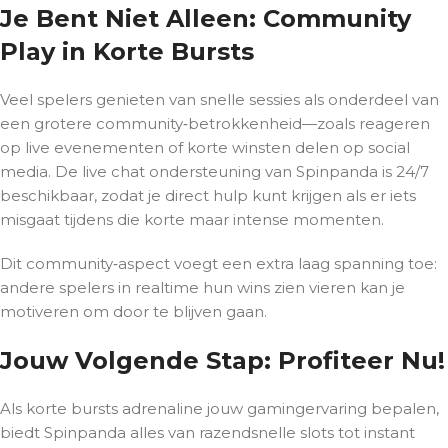
Je Bent Niet Alleen: Community
Play in Korte Bursts
Veel spelers genieten van snelle sessies als onderdeel van
een grotere community‑betrokkenheid—zoals reageren
op live evenementen of korte winsten delen op social
media. De live chat ondersteuning van Spinpanda is 24/7
beschikbaar, zodat je direct hulp kunt krijgen als er iets
misgaat tijdens die korte maar intense momenten.
Dit community‑aspect voegt een extra laag spanning toe:
andere spelers in realtime hun wins zien vieren kan je
motiveren om door te blijven gaan.
Jouw Volgende Stap: Profiteer Nu!
Als korte bursts adrenaline jouw gamingervaring bepalen,
biedt Spinpanda alles van razendsnelle slots tot instant