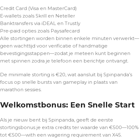
Credit Card (Visa en MasterCard)
E‑wallets zoals Skrill en Neteller
Banktransfers via iDEAL en Trustly
Pre‑paid opties zoals Paysafecard
Alle stortingen worden binnen enkele minuten verwerkt—
geen wachttijd voor verificatie of handmatige
bevestigingsstappen—zodat je meteen kunt beginnen
met spinnen zodra je telefoon een berichtje ontvangt.
De minimale storting is €20, wat aansluit bij Spinpanda’s
focus op snelle bursts van gameplay in plaats van
marathon sessies.
Welkomstbonus: Een Snelle Start
Als je nieuw bent bij Spinpanda, geeft de eerste
stortingsbonus je extra credits ter waarde van €500—100%
tot €500—with een wagering requirement van X45.