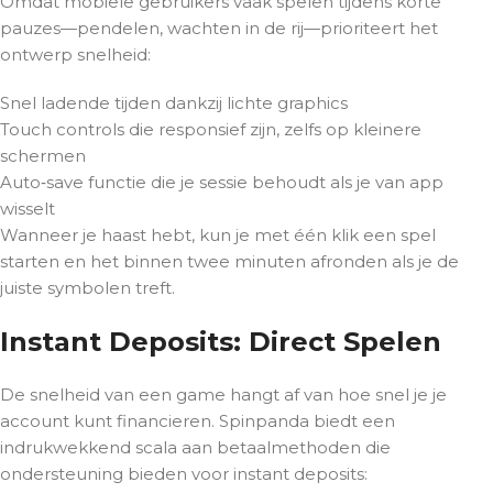
Omdat mobiele gebruikers vaak spelen tijdens korte
pauzes—pendelen, wachten in de rij—prioriteert het
ontwerp snelheid:
Snel ladende tijden dankzij lichte graphics
Touch controls die responsief zijn, zelfs op kleinere
schermen
Auto‑save functie die je sessie behoudt als je van app
wisselt
Wanneer je haast hebt, kun je met één klik een spel
starten en het binnen twee minuten afronden als je de
juiste symbolen treft.
Instant Deposits: Direct Spelen
De snelheid van een game hangt af van hoe snel je je
account kunt financieren. Spinpanda biedt een
indrukwekkend scala aan betaalmethoden die
ondersteuning bieden voor instant deposits: