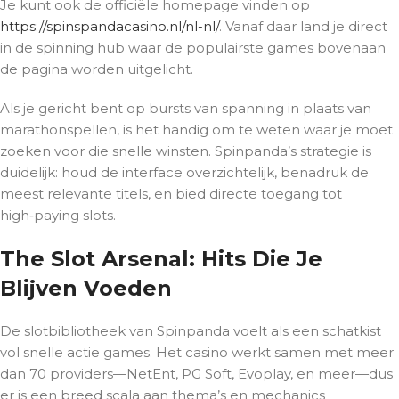
Je kunt ook de officiële homepage vinden op
https://spinspandacasino.nl/nl-nl/
. Vanaf daar land je direct
in de spinning hub waar de populairste games bovenaan
de pagina worden uitgelicht.
Als je gericht bent op bursts van spanning in plaats van
marathonspellen, is het handig om te weten waar je moet
zoeken voor die snelle winsten. Spinpanda’s strategie is
duidelijk: houd de interface overzichtelijk, benadruk de
meest relevante titels, en bied directe toegang tot
high‑paying slots.
The Slot Arsenal: Hits Die Je
Blijven Voeden
De slotbibliotheek van Spinpanda voelt als een schatkist
vol snelle actie games. Het casino werkt samen met meer
dan 70 providers—NetEnt, PG Soft, Evoplay, en meer—dus
er is een breed scala aan thema’s en mechanics