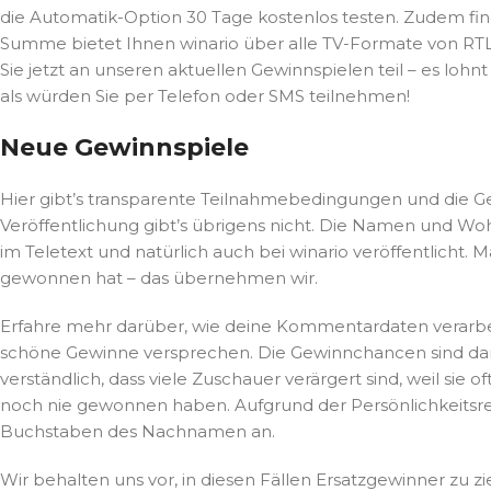
die Automatik-Option 30 Tage kostenlos testen. Zudem finde
Summe bietet Ihnen winario über alle TV-Formate von R
Sie jetzt an unseren aktuellen Gewinnspielen teil – es loh
als würden Sie per Telefon oder SMS teilnehmen!
Neue Gewinnspiele
Hier gibt’s transparente Teilnahmebedingungen und die G
Veröffentlichung gibt’s übrigens nicht. Die Namen und Woh
im Teletext und natürlich auch bei winario veröffentlicht. 
gewonnen hat – das übernehmen wir.
Erfahre mehr darüber, wie deine Kommentardaten verarbeit
schöne Gewinne versprechen. Die Gewinnchancen sind dann 
verständlich, dass viele Zuschauer verärgert sind, weil s
noch nie gewonnen haben. Aufgrund der Persönlichkeitsr
Buchstaben des Nachnamen an.
Wir behalten uns vor, in diesen Fällen Ersatzgewinner zu zie