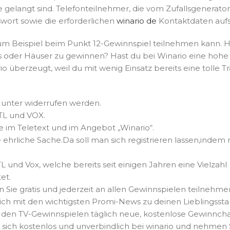
e gelangt sind. Telefonteilnehmer, die vom Zufallsgenerator
ort sowie die erforderlichen
winario de
Kontaktdaten auf
zum Beispiel beim Punkt 12-Gewinnspiel teilnehmen kann. H
os oder Häuser zu gewinnen? Hast du bei Winario eine hoh
o überzeugt, weil du mit wenig Einsatz bereits eine tolle T
t unter widerrufen werden.
RTL und VOX.
ie im Teletext und im Angebot „Winario“.
 ehrliche Sache.Da soll man sich registrieren lassen,indem
TL und Vox, welche bereits seit einigen Jahren eine Vielzahl
et.
Sie gratis und jederzeit an allen Gewinnspielen teilnehme
ch mit den wichtigsten Promi-News zu deinen Lieblingsstar
en den TV-Gewinnspielen täglich neue, kostenlose Gewinnc
e sich kostenlos und unverbindlich bei winario und nehmen S