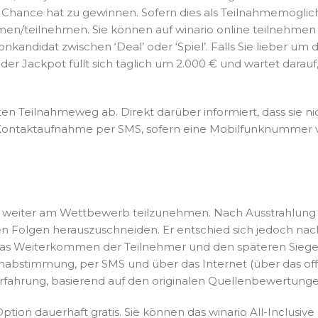
he Chance hat zu gewinnen. Sofern dies als Teilnahmemöglic
men/teilnehmen. Sie können auf winario online teilnehmen
efonkandidat zwischen ‘Deal’ oder ‘Spiel’. Falls Sie lieber u
er Jackpot füllt sich täglich um 2.000 € und wartet darauf
en Teilnahmeweg ab. Direkt darüber informiert, dass sie ni
Kontaktaufnahme per SMS, sofern eine Mobilfunknummer vo
t weiter am Wettbewerb teilzunehmen. Nach Ausstrahlung 
en Folgen herauszuschneiden. Er entschied sich jedoch na
r das Weiterkommen der Teilnehmer und den späteren Siege
abstimmung, per SMS und über das Internet (über das offi
Erfahrung, basierend auf den originalen Quellenbewertunge
ption dauerhaft gratis. Sie können das winario All-Inclusiv