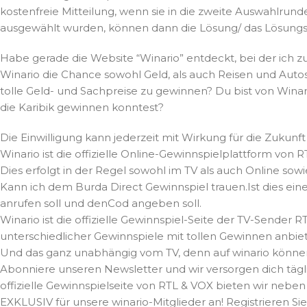
kostenfreie Mitteilung, wenn sie in die zweite Auswahlrund
ausgewählt wurden, können dann die Lösung/ das Lösungsw
Habe gerade die Website “Winario” entdeckt, bei der ich 
Winario die Chance sowohl Geld, als auch Reisen und Aut
tolle Geld- und Sachpreise zu gewinnen? Du bist von Winari
die Karibik gewinnen konntest?
Die Einwilligung kann jederzeit mit Wirkung für die Zukunf
Winario ist die offizielle Online-Gewinnspielplattform von 
Dies erfolgt in der Regel sowohl im TV als auch Online sow
Kann ich dem Burda Direct Gewinnspiel trauen.Ist dies eine
anrufen soll und denCod angeben soll.
Winario ist die offizielle Gewinnspiel-Seite der TV-Sender R
unterschiedlicher Gewinnspiele mit tollen Gewinnen anbiet
Und das ganz unabhängig vom TV, denn auf winario können 
Abonniere unseren Newsletter und wir versorgen dich tägli
offizielle Gewinnspielseite von RTL & VOX bieten wir neb
EXKLUSIV für unsere winario-Mitglieder an! Registrieren Si