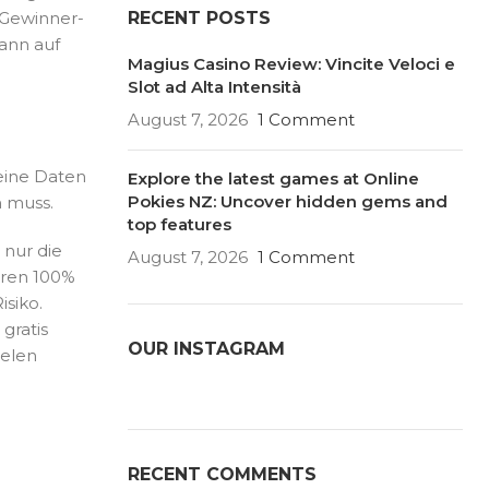
RECENT POSTS
n Gewinner-
ann auf
Magius Casino Review: Vincite Veloci e
Slot ad Alta Intensità
August 7, 2026
1 Comment
eine Daten
Explore the latest games at Online
Pokies NZ: Uncover hidden gems and
 muss.
top features
 nur die
August 7, 2026
1 Comment
eren 100%
isiko.
gratis
OUR INSTAGRAM
ielen
RECENT COMMENTS