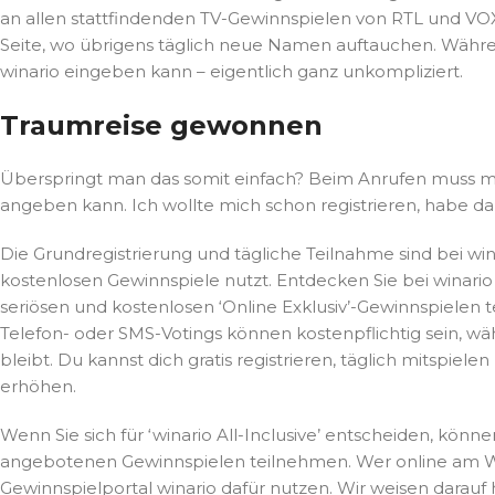
an allen stattfindenden TV-Gewinnspielen von RTL und VOX on
Seite, wo übrigens täglich neue Namen auftauchen. Währe
winario eingeben kann – eigentlich ganz unkompliziert.
Traumreise gewonnen
Überspringt man das somit einfach? Beim Anrufen muss ma
angeben kann. Ich wollte mich schon registrieren, habe
Die Grundregistrierung und tägliche Teilnahme sind bei win
kostenlosen Gewinnspiele nutzt. ​Entdecken Sie bei winari
seriösen und kostenlosen ‘Online Exklusiv’-Gewinnspielen teil!
Telefon- oder SMS-Votings können kostenpflichtig sein, wä
bleibt. Du kannst dich gratis registrieren, täglich mitspi
erhöhen.
Wenn Sie sich für ‘winario All-Inclusive’ entscheiden, könne
angebotenen Gewinnspielen teilnehmen. Wer online am 
Gewinnspielportal winario dafür nutzen. Wir weisen darauf