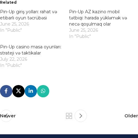
Related
Pin-Up giriş yolları: rahat və
Pin-Up AZ kazino mobil
etibarlı oyun təcrübəsi
tətbiqi: harada yükləmək və
June 25, 2026
necə qoşulmaq olar
In "Public"
June 25, 2026
In "Public"
Pin-Up casino masa oyunları:
strateji və taktikalar
July 22, 2026
In "Public"
Newer
Older