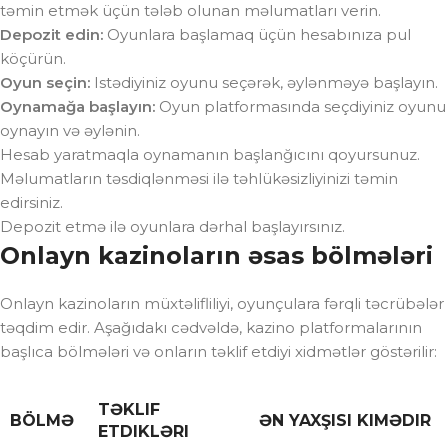
təmin etmək üçün tələb olunan məlumatları verin.
Depozit edin:
Oyunlara başlamaq üçün hesabınıza pul
köçürün.
Oyun seçin:
Istədiyiniz oyunu seçərək, əylənməyə başlayın.
Oynamağa başlayın:
Oyun platformasında seçdiyiniz oyunu
oynayın və əylənin.
Hesab yaratmaqla oynamanın başlanğıcını qoyursunuz.
Məlumatların təsdiqlənməsi ilə təhlükəsizliyinizi təmin
edirsiniz.
Depozit etmə ilə oyunlara dərhal başlayırsınız.
Onlayn kazinoların əsas bölmələri
Onlayn kazinoların müxtəlifliliyi, oyunçulara fərqli təcrübələr
təqdim edir. Aşağıdakı cədvəldə, kazino platformalarının
başlıca bölmələri və onların təklif etdiyi xidmətlər göstərilir:
TƏKLIF
BÖLMƏ
ƏN YAXŞISI KIMƏDIR
ETDIKLƏRI