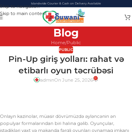
Islandwide Courier & Cash on Delivery Available
Skip to navigation
Skip to main content
Blog
Home
Public
PUBLIC
Pin-Up giriş yolları: rahat və
etibarlı oyun təcrübəsi
0
admin
On June 25, 2026
Onlayn kazinolar, müasir dövrümüzdə əyləncənin ən
populyar formalarından biri halına gəlib. Oyunçular,
istədikləri vaxt və məkanda fərqli oyunları oynamaq imkanı