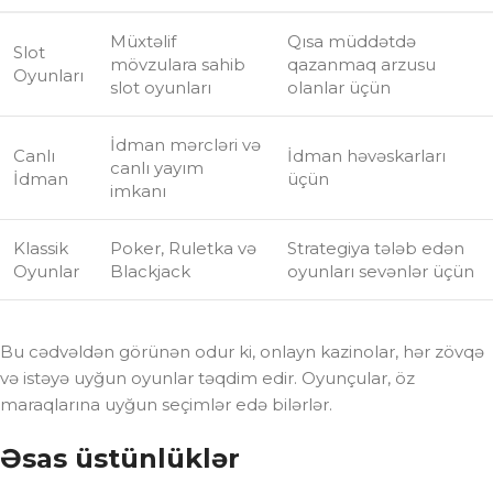
Müxtəlif
Qısa müddətdə
Slot
mövzulara sahib
qazanmaq arzusu
Oyunları
slot oyunları
olanlar üçün
İdman mərcləri və
Canlı
İdman həvəskarları
canlı yayım
İdman
üçün
imkanı
Klassik
Poker, Ruletka və
Strategiya tələb edən
Oyunlar
Blackjack
oyunları sevənlər üçün
Bu cədvəldən görünən odur ki, onlayn kazinolar, hər zövqə
və istəyə uyğun oyunlar təqdim edir. Oyunçular, öz
maraqlarına uyğun seçimlər edə bilərlər.
Əsas üstünlüklər