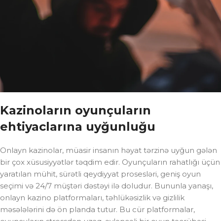
Kazinoların oyunçuların
ehtiyaclarına uyğunluğu
Onlayn kazinolar, müasir insanın həyat tərzinə uyğun gələn
bir çox xüsusiyyətlər təqdim edir. Oyunçuların rahatlığı üçün
yaratılan mühit, sürətli qeydiyyat prosesləri, geniş oyun
seçimi və 24/7 müştəri dəstəyi ilə doludur. Bununla yanaşı,
onlayn kazino platformaları, təhlükəsizlik və gizlilik
məsələlərini də ön planda tutur. Bu cür platformalar,