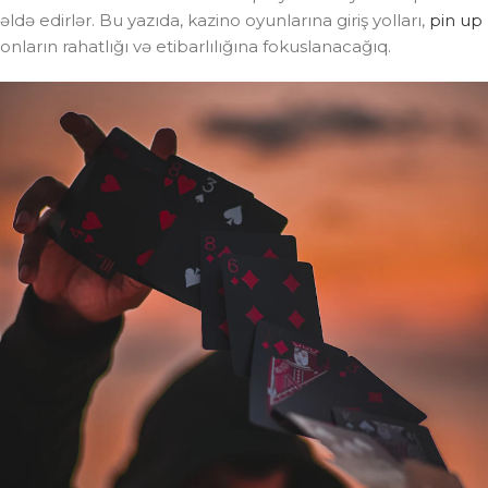
əldə edirlər. Bu yazıda, kazino oyunlarına giriş yolları,
pin up
onların rahatlığı və etibarlılığına fokuslanacağıq.