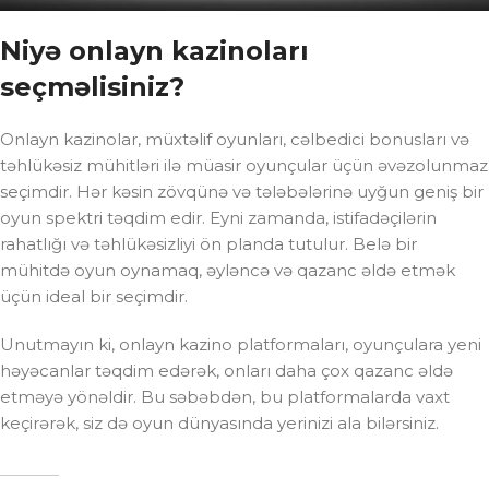
Niyə onlayn kazinoları
seçməlisiniz?
Onlayn kazinolar, müxtəlif oyunları, cəlbedici bonusları və
təhlükəsiz mühitləri ilə müasir oyunçular üçün əvəzolunmaz
seçimdir. Hər kəsin zövqünə və tələbələrinə uyğun geniş bir
oyun spektri təqdim edir. Eyni zamanda, istifadəçilərin
rahatlığı və təhlükəsizliyi ön planda tutulur. Belə bir
mühitdə oyun oynamaq, əyləncə və qazanc əldə etmək
üçün ideal bir seçimdir.
Unutmayın ki, onlayn kazino platformaları, oyunçulara yeni
həyəcanlar təqdim edərək, onları daha çox qazanc əldə
etməyə yönəldir. Bu səbəbdən, bu platformalarda vaxt
keçirərək, siz də oyun dünyasında yerinizi ala bilərsiniz.