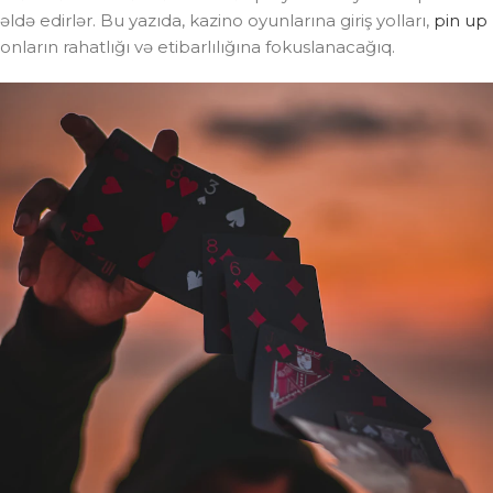
əldə edirlər. Bu yazıda, kazino oyunlarına giriş yolları,
pin up
onların rahatlığı və etibarlılığına fokuslanacağıq.