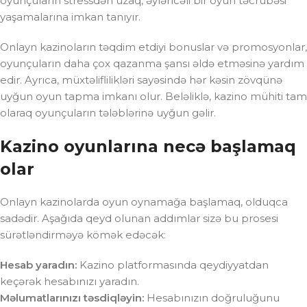
oyunçuların stressdən uzaq, əyləncəli bir oyun təcrübəsi
yaşamalarına imkan tanıyır.
Onlayn kazinoların təqdim etdiyi bonuslar və promosyonlar,
oyunçuların daha çox qazanma şansı əldə etməsinə yardım
edir. Ayrıca, müxtəliflilikləri sayəsində hər kəsin zövqünə
uyğun oyun tapma imkanı olur. Beləliklə, kazino mühiti tam
olaraq oyunçuların tələblərinə uyğun gəlir.
Kazino oyunlarına necə başlamaq
olar
Onlayn kazinolarda oyun oynamağa başlamaq, olduqca
sadədir. Aşağıda qeyd olunan addımlar sizə bu prosesi
sürətləndirməyə kömək edəcək:
Hesab yaradın:
Kazino platformasında qeydiyyatdan
keçərək hesabınızı yaradın.
Məlumatlarınızı təsdiqləyin:
Hesabınızın doğruluğunu