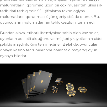
məlumatlarını qorumaq üçün bir çox müasir təhlükəsizlik
tədbirləri tətbiq edir. SSL şifrələmə texnologiyası,
məlumatların qorunması üçün geniş istifadə olunur. Bu,
oyunçuların məlumatlarının təhlükəsizliyini təmin edir.
Bundan əlavə, etibarlı lisenziyalara sahib olan kazinolar,
oyunların ədalətli olduğunu və müştəri şikayətlərinin ciddi
şəkildə araşdırıldığını təmin edirlər. Beləliklə, oyunçular,
onlayn kazino təcrübələrində narahat olmayaraq oyun
oynaya bilərlər.