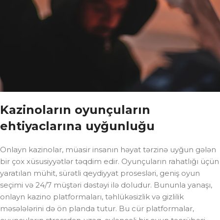
Kazinoların oyunçuların
ehtiyaclarına uyğunluğu
Onlayn kazinolar, müasir insanın həyat tərzinə uyğun gələn
bir çox xüsusiyyətlər təqdim edir. Oyunçuların rahatlığı üçün
yaratılan mühit, sürətli qeydiyyat prosesləri, geniş oyun
seçimi və 24/7 müştəri dəstəyi ilə doludur. Bununla yanaşı,
onlayn kazino platformaları, təhlükəsizlik və gizlilik
məsələlərini də ön planda tutur. Bu cür platformalar,