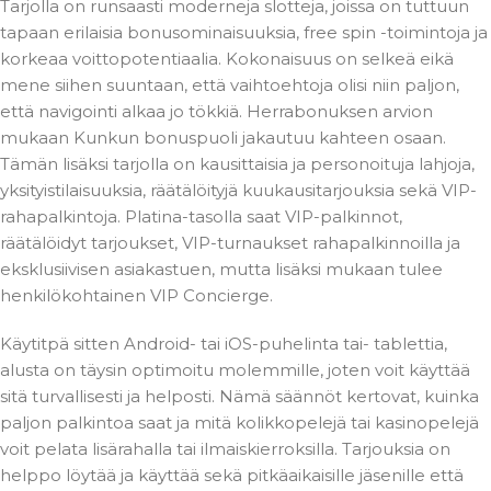
Tarjolla on runsaasti moderneja slotteja, joissa on tuttuun
tapaan erilaisia bonusominaisuuksia, free spin -toimintoja ja
korkeaa voittopotentiaalia. Kokonaisuus on selkeä eikä
mene siihen suuntaan, että vaihtoehtoja olisi niin paljon,
että navigointi alkaa jo tökkiä. Herrabonuksen arvion
mukaan Kunkun bonuspuoli jakautuu kahteen osaan.
Tämän lisäksi tarjolla on kausittaisia ja personoituja lahjoja,
yksityistilaisuuksia, räätälöityjä kuukausitarjouksia sekä VIP-
rahapalkintoja. Platina-tasolla saat VIP-palkinnot,
räätälöidyt tarjoukset, VIP-turnaukset rahapalkinnoilla ja
eksklusiivisen asiakastuen, mutta lisäksi mukaan tulee
henkilökohtainen VIP Concierge.
Käytitpä sitten Android- tai iOS-puhelinta tai- tablettia,
alusta on täysin optimoitu molemmille, joten voit käyttää
sitä turvallisesti ja helposti. Nämä säännöt kertovat, kuinka
paljon palkintoa saat ja mitä kolikkopelejä tai kasinopelejä
voit pelata lisärahalla tai ilmaiskierroksilla. Tarjouksia on
helppo löytää ja käyttää sekä pitkäaikaisille jäsenille että