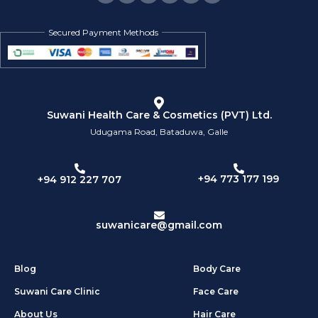
Secured Payment Methods
Suwani Health Care & Cosmetics (PVT) Ltd.
Udugama Road, Bataduwa, Galle
+94 773 177 199
+94 912 227 707
suwanicare@gmail.com
Blog
Body Care
Suwani Care Clinic
Face Care
About Us
Hair Care