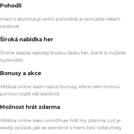
Pohodlí
Hraní z domova je velmi pohodlné a nemusíte nikam
cestovat.
Široká nabídka her
Online kasina nabízejí širokou škálu her, které si můžete
vyzkoušet.
Bonusy a akce
Většina online kasin nabízí bonusy, které vám mohou
pomoci zvýšit váš bankroll.
Možnost hrát zdarma
Většina online kasin umožňuje hrát hry zdarma, což je
skvělý způsob, jak se seznámit s hrami bez rizika ztráty