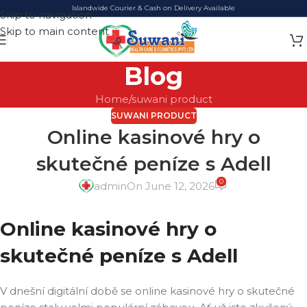
Islandwide Courier & Cash on Delivery Available
Skip to navigation
Skip to main content
Blog
Home
suwani product
SUWANI PRODUCT
Online kasinové hry o
skutečné peníze s Adell
0
admin
On June 12, 2026
Online kasinové hry o
skutečné peníze s Adell
V dnešní digitální době se online kasinové hry o skutečné