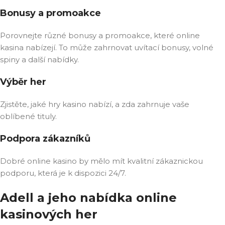
Bonusy a promoakce
Porovnejte různé bonusy a promoakce, které online
kasina nabízejí. To může zahrnovat uvítací bonusy, volné
spiny a další nabídky.
Výběr her
Zjistěte, jaké hry kasino nabízí, a zda zahrnuje vaše
oblíbené tituly.
Podpora zákazníků
Dobré online kasino by mělo mít kvalitní zákaznickou
podporu, která je k dispozici 24/7.
Adell a jeho nabídka online
kasinových her