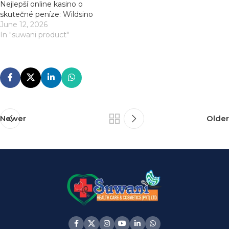
Nejlepší online kasino o
skutečné peníze: Wildsino
June 12, 2026
In "suwani product"
Newer
Older