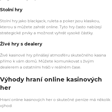
Stolní hry
Stolní hry jako blackjack, ruleta a poker jsou klasikou,
kterou si můžete zahrát online. Tyto hry často nabízejí
strategické prvky a možnost vyhrát vysoké částky.
Živé hry s dealery
Živé kasinové hry přinášejí atmosféru skutečného kasina
přímo k vám domů. Můžete komunikovat s živým
dealerem a ostatními hráči v reálném čase.
Výhody hraní online kasinových
her
Hraní online kasinových her o skutečné peníze má několik
výhod: