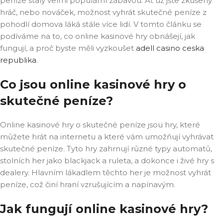
peníze staly velmi populární zábavou. Ať už jste zkušený
hráč, nebo nováček, možnost vyhrát skutečné peníze z
pohodlí domova láká stále více lidí. V tomto článku se
podíváme na to, co online kasinové hry obnášejí, jak
fungují, a proč byste měli vyzkoušet
adell casino ceska
republika
.
Co jsou online kasinové hry o
skutečné peníze?
Online kasinové hry o skutečné peníze jsou hry, které
můžete hrát na internetu a které vám umožňují vyhrávat
skutečné peníze. Tyto hry zahrnují různé typy automatů,
stolních her jako blackjack a ruleta, a dokonce i živé hry s
dealery. Hlavním lákadlem těchto her je možnost vyhrát
peníze, což činí hraní vzrušujícím a napínavým.
Jak fungují online kasinové hry?