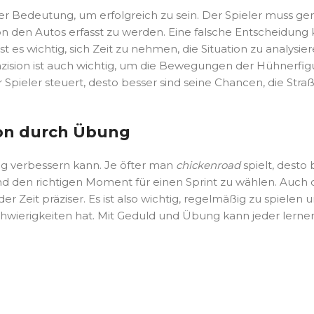
er Bedeutung, um erfolgreich zu sein. Der Spieler muss ge
n den Autos erfasst zu werden. Eine falsche Entscheidung
es wichtig, sich Zeit zu nehmen, die Situation zu analysie
äzision ist auch wichtig, um die Bewegungen der Hühnerfig
Spieler steuert, desto besser sind seine Chancen, die Straß
ion durch Übung
ng verbessern kann. Je öfter man
chickenroad
spielt, desto 
nd den richtigen Moment für einen Sprint zu wählen. Auch 
Zeit präziser. Es ist also wichtig, regelmäßig zu spielen u
wierigkeiten hat. Mit Geduld und Übung kann jeder lernen