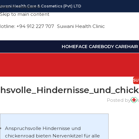
uwani Health Care & Cosmetics (pvt) LTD
Skip to navigation
Skip to main content
otline: +94 912 227 707
Suwani Health Clinic
HOME
FACE CARE
BODY CARE
HAIR
SU
hsvolle_Hindernisse_und_chick
Posted by
Anspruchsvolle Hindernisse und
chickenroad bieten Nervenkitzel für alle