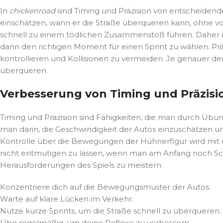
In
chickenroad
sind Timing und Präzision von entscheidend
einschätzen, wann er die Straße überqueren kann, ohne vo
schnell zu einem tödlichen Zusammenstoß führen. Daher ist 
dann den richtigen Moment für einen Sprint zu wählen. Pr
kontrollieren und Kollisionen zu vermeiden. Je genauer der 
überqueren.
Verbesserung von Timing und Präzis
Timing und Präzision sind Fähigkeiten, die man durch Übu
man darin, die Geschwindigkeit der Autos einzuschätzen u
Kontrolle über die Bewegungen der Hühnerfigur wird mit der 
nicht entmutigen zu lassen, wenn man am Anfang noch Sch
Herausforderungen des Spiels zu meistern.
Konzentriere dich auf die Bewegungsmuster der Autos.
Warte auf klare Lücken im Verkehr.
Nutze kurze Sprints, um die Straße schnell zu überqueren.
Übe regelmäßig, um deine Reflexe zu verbessern.