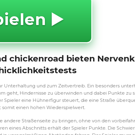
pielen ▶️
d chickenroad bieten Nervenki
hicklichkeitstests
zur Unterhaltung und zum Zeitvertreib. Ein besonders unte
darum geht, Hindernisse zu überwinden und dabei Punkte zu
er Spieler eine Hühnerfigur steuert, die eine Straße überq
et somit einen hohen Wiederspielwert.
 die andere Straßenseite zu bringen, ohne von den vorbeifa
en eines Abschnitts erhält der Spieler Punkte. Die Schwier