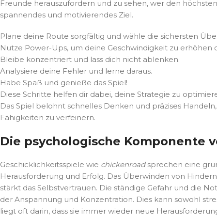
Freunde herauszufordern und zu sehen, wer den höchsten 
spannendes und motivierendes Ziel.
Plane deine Route sorgfältig und wähle die sichersten Ü
Nutze Power-Ups, um deine Geschwindigkeit zu erhöhen od
Bleibe konzentriert und lass dich nicht ablenken.
Analysiere deine Fehler und lerne daraus.
Habe Spaß und genieße das Spiel!
Diese Schritte helfen dir dabei, deine Strategie zu optimi
Das Spiel belohnt schnelles Denken und präzises Handeln,
Fähigkeiten zu verfeinern.
Die psychologische Komponente vo
Geschicklichkeitsspiele wie
chickenroad
sprechen eine gru
Herausforderung und Erfolg. Das Überwinden von Hindernis
stärkt das Selbstvertrauen. Die ständige Gefahr und die No
der Anspannung und Konzentration. Dies kann sowohl stress
liegt oft darin, dass sie immer wieder neue Herausforderu