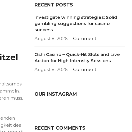
RECENT POSTS
Investigate winning strategies: Solid
gambling suggestions for casino
success
August 8, 2026
1 Comment
Oshi Casino – Quick‑Hit Slots and Live
tzel
Action for High‑Intensity Sessions
August 8, 2026
1 Comment
rhaltsames
 sammeln.
OUR INSTAGRAM
ueren muss.
hrenden
igkeit des
RECENT COMMENTS