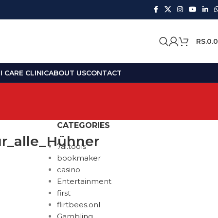
RS.
0.
 CARE CLINIC
ABOUT US
CONTACT
CATEGORIES
ür_alle_Hühner
7ai.tools
bookmaker
casino
Entertainment
first
flirtbees.onl
Gambling