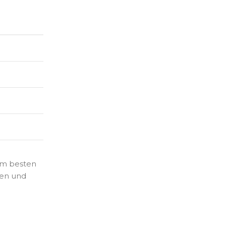
 am besten
fen und