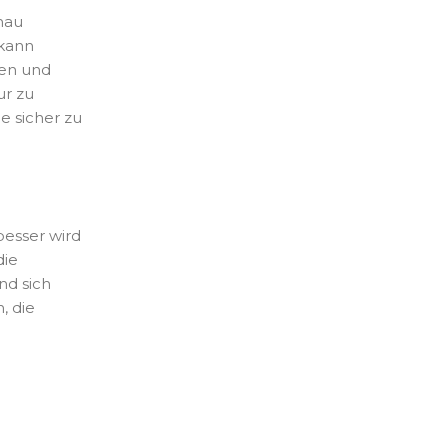
nau
 kann
ren und
ur zu
e sicher zu
besser wird
die
nd sich
, die