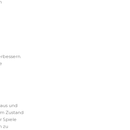
n
erbessern.
e
 aus und
nem Zustand
r Spiele
n zu