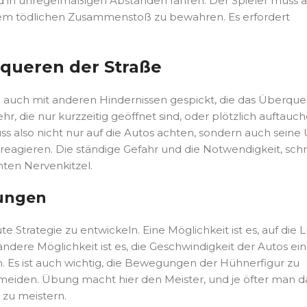
und in unregelmäßigen Abständen fahren. Der Spieler muss a
inem tödlichen Zusammenstoß zu bewahren. Es erfordert
queren der Straße
ern auch mit anderen Hindernissen gespickt, die das Überqu
, die nur kurzzeitig geöffnet sind, oder plötzlich auftauc
s also nicht nur auf die Autos achten, sondern auch sei
reagieren. Die ständige Gefahr und die Notwendigkeit, schn
ten Nervenkitzel.
rungen
gute Strategie zu entwickeln. Eine Möglichkeit ist es, auf die
andere Möglichkeit ist es, die Geschwindigkeit der Autos e
. Es ist auch wichtig, die Bewegungen der Hühnerfigur zu
rmeiden. Übung macht hier den Meister, und je öfter man da
 zu meistern.