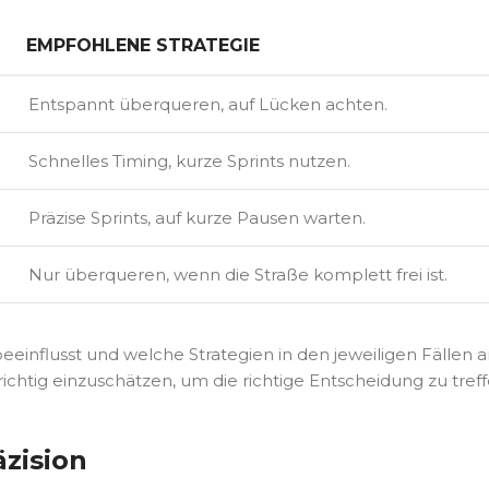
EMPFOHLENE STRATEGIE
Entspannt überqueren, auf Lücken achten.
Schnelles Timing, kurze Sprints nutzen.
Präzise Sprints, auf kurze Pausen warten.
Nur überqueren, wenn die Straße komplett frei ist.
 beeinflusst und welche Strategien in den jeweiligen Fällen
 richtig einzuschätzen, um die richtige Entscheidung zu tref
zision