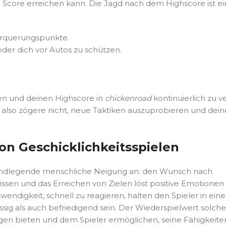
Score erreichen kann. Die Jagd nach dem Highscore ist ei
berquerungspunkte.
er dich vor Autos zu schützen.
eren und deinen Highscore in
chickenroad
kontinuierlich zu v
 also zögere nicht, neue Taktiken auszuprobieren und dein
n Geschicklichkeitsspielen
ndlegende menschliche Neigung an: den Wunsch nach
sen und das Erreichen von Zielen löst positive Emotionen
twendigkeit, schnell zu reagieren, halten den Spieler in ei
ig als auch befriedigend sein. Der Wiederspielwert solche
ngen bieten und dem Spieler ermöglichen, seine Fähigkeite