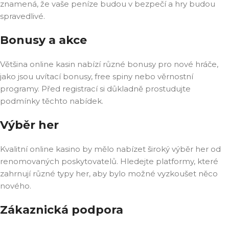
znamená, že vaše peníze budou v bezpečí a hry budou
spravedlivé.
Bonusy a akce
Většina online kasin nabízí různé bonusy pro nové hráče,
jako jsou uvítací bonusy, free spiny nebo věrnostní
programy. Před registrací si důkladně prostudujte
podmínky těchto nabídek.
Výběr her
Kvalitní online kasino by mělo nabízet široký výběr her od
renomovaných poskytovatelů. Hledejte platformy, které
zahrnují různé typy her, aby bylo možné vyzkoušet něco
nového.
Zákaznická podpora