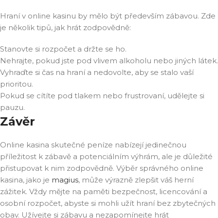
Hraní v online kasinu by mělo být především zábavou. Zde
je několik tipů, jak hrát zodpovědně:
Stanovte si rozpočet a držte se ho.
Nehrajte, pokud jste pod vlivem alkoholu nebo jiných látek.
Vyhraďte si čas na hraní a nedovolte, aby se stalo vaší
prioritou.
Pokud se cítíte pod tlakem nebo frustrovaní, udělejte si
pauzu.
Závěr
Online kasina skutečné peníze nabízejí jedinečnou
příležitost k zábavě a potenciálním výhrám, ale je důležité
přistupovat k nim zodpovědně. Výběr správného online
kasina, jako je
magius
, může výrazně zlepšit váš herní
zážitek. Vždy mějte na paměti bezpečnost, licencování a
osobní rozpočet, abyste si mohli užít hraní bez zbytečných
obav. Užívejte si zábavu a nezapomínejte hrát