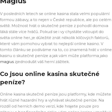
Magius
V posledních letech se online kasina stala velmi populární
formou zábavy, a to nejen v České republice, ale po celém
světě. Možnost hrát o skutečné peníze z pohodlí domova
láká stále více hráčů. Pokud se i vy chystáte vstoupit do
světa online her, je důležité znát několik klíčových faktorů,
které vám pomohou vybrat to nejlepší online kasino. V
tomto článku se podíváme na to, co znamená hrát v online
kasinu o skutečné peníze a jak vám může platforma jako
magius
zjednodušit váš herní zážitek.
Co jsou online kasina skutečné
peníze?
Online kasina skutečné peníze jsou platformy, kde můžete
hrát různé hazardní hry a vyhrávat skutečné peníze. Na
rozdíl od herních demo verzí, kde hrajete pouze pro