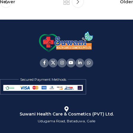
Newer
Older
Secured Payment Methods
Suwani Health Care & Cosmetics (PVT) Ltd.
Udugama Road, Bataduwa, Galle