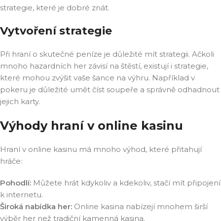
strategie, které je dobré znát.
Vytvoření strategie
Při hraní o skutečné peníze je důležité mít strategii. Ačkoli
mnoho hazardních her závisí na štěstí, existují i strategie,
které mohou zvýšit vaše šance na výhru. Například v
pokeru je důležité umět číst soupeře a správně odhadnout
jejich karty.
Výhody hraní v online kasinu
Hraní v online kasinu má mnoho výhod, které přitahují
hráče:
Pohodlí:
Můžete hrát kdykoliv a kdekoliv, stačí mít připojení
k internetu.
Široká nabídka her:
Online kasina nabízejí mnohem širší
výběr her než tradiční kamenná kasina.