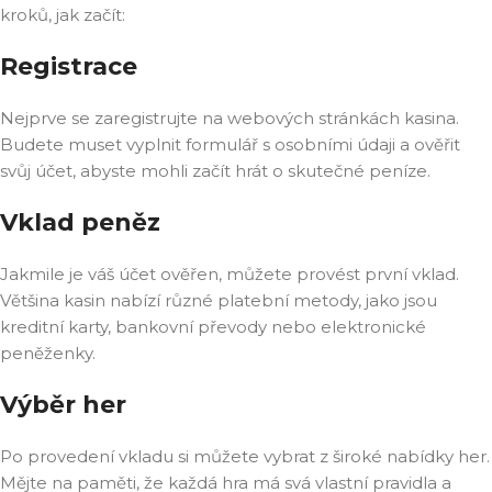
kroků, jak začít:
Registrace
Nejprve se zaregistrujte na webových stránkách kasina.
Budete muset vyplnit formulář s osobními údaji a ověřit
svůj účet, abyste mohli začít hrát o skutečné peníze.
Vklad peněz
Jakmile je váš účet ověřen, můžete provést první vklad.
Většina kasin nabízí různé platební metody, jako jsou
kreditní karty, bankovní převody nebo elektronické
peněženky.
Výběr her
Po provedení vkladu si můžete vybrat z široké nabídky her.
Mějte na paměti, že každá hra má svá vlastní pravidla a