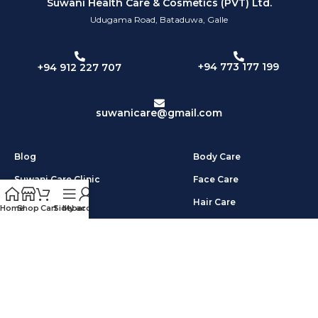
Suwani Health Care & Cosmetics (PVT) Ltd.
Udugama Road, Bataduwa, Galle
+94 773 177 199
+94 912 227 707
suwanicare@gmail.com
Blog
Body Care
Suwani Care Clinic
Face Care
About Us
Hair Care
Home
Shop
Cart
Sidebar
My account
Privacy Policy
Hand Care
Shipping & Return
Foot Care
Terms & Condition
Other Products