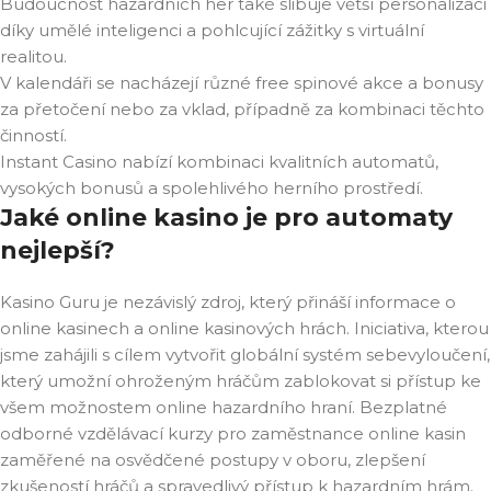
Budoucnost hazardních her také slibuje větší personalizaci
díky umělé inteligenci a pohlcující zážitky s virtuální
realitou.
V kalendáři se nacházejí různé free spinové akce a bonusy
za přetočení nebo za vklad, případně za kombinaci těchto
činností.
Instant Casino nabízí kombinaci kvalitních automatů,
vysokých bonusů a spolehlivého herního prostředí.
Jaké online kasino je pro automaty
nejlepší?
Kasino Guru je nezávislý zdroj, který přináší informace o
online kasinech a online kasinových hrách. Iniciativa, kterou
jsme zahájili s cílem vytvořit globální systém sebevyloučení,
který umožní ohroženým hráčům zablokovat si přístup ke
všem možnostem online hazardního hraní. Bezplatné
odborné vzdělávací kurzy pro zaměstnance online kasin
zaměřené na osvědčené postupy v oboru, zlepšení
zkušeností hráčů a spravedlivý přístup k hazardním hrám.