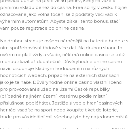
převládá bonus na první vklad peněz, který se váže k
prvnímu vkladu peněz do casina. Free spiny, v česku hojně
označované jako volná točení se z podstaty věci váží k
výherním automatům. Abyste získali tento bonus, stačí
vám pouze registrace do online casina.
Na druhou stranu je ovšem náročnější na baterii a budete s
ním spotřebovávat řádově více dat. Na druhou stranu to
ovšem neplatí vždy a všude, některá online casina se totiž
mohou zkazit až dodatečně. Důvěryhodné online casino
navíc disponuje kladným hodnocením na různých
hodnotících webech, případně na externích stránkách
jako je ta naše. Důvěryhodné online casino vlastní licenci
pro provozování služeb na území České republiky
(případně na jiném území, kterému podle místní
příslušnosti podléháte). Jestliže si vedle hraní casinových
her rádi vsadíte na sport nebo koupíte tiket do loterie,
bude pro vás ideální mít všechny tyto hry na jednom místě.