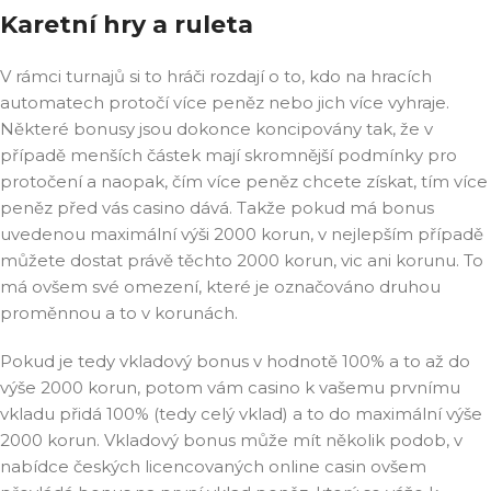
Karetní hry a ruleta
V rámci turnajů si to hráči rozdají o to, kdo na hracích
automatech protočí více peněz nebo jich více vyhraje.
Některé bonusy jsou dokonce koncipovány tak, že v
případě menších částek mají skromnější podmínky pro
protočení a naopak, čím více peněz chcete získat, tím více
peněz před vás casino dává. Takže pokud má bonus
uvedenou maximální výši 2000 korun, v nejlepším případě
můžete dostat právě těchto 2000 korun, vic ani korunu. To
má ovšem své omezení, které je označováno druhou
proměnnou a to v korunách.
Pokud je tedy vkladový bonus v hodnotě 100% a to až do
výše 2000 korun, potom vám casino k vašemu prvnímu
vkladu přidá 100% (tedy celý vklad) a to do maximální výše
2000 korun. Vkladový bonus může mít několik podob, v
nabídce českých licencovaných online casin ovšem