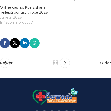
Online casino: Kde získám
nejlepší bonusy v roce 2026
June 2, 2026
In "suwani product"
Newer
Older