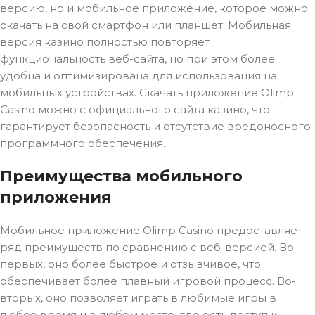
версию, но и мобильное приложение, которое можно
скачать на свой смартфон или планшет. Мобильная
версия казино полностью повторяет
функциональность веб-сайта, но при этом более
удобна и оптимизирована для использования на
мобильных устройствах. Скачать приложение Olimp
Casino можно с официального сайта казино, что
гарантирует безопасность и отсутствие вредоносного
программного обеспечения.
Преимущества мобильного
приложения
Мобильное приложение Olimp Casino предоставляет
ряд преимуществ по сравнению с веб-версией. Во-
первых, оно более быстрое и отзывчивое, что
обеспечивает более плавный игровой процесс. Во-
вторых, оно позволяет играть в любимые игры в
любое время и в любом месте, где есть доступ к