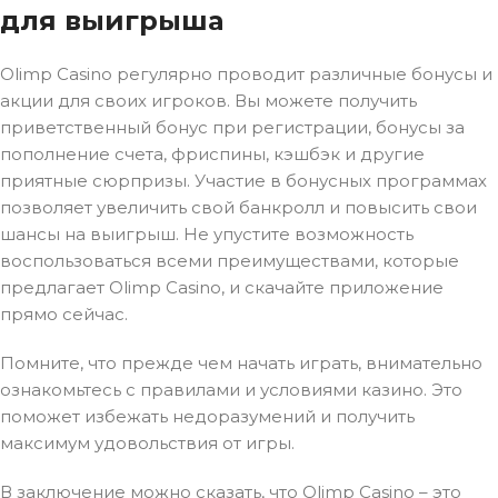
для выигрыша
Olimp Casino регулярно проводит различные бонусы и
акции для своих игроков. Вы можете получить
приветственный бонус при регистрации, бонусы за
пополнение счета, фриспины, кэшбэк и другие
приятные сюрпризы. Участие в бонусных программах
позволяет увеличить свой банкролл и повысить свои
шансы на выигрыш. Не упустите возможность
воспользоваться всеми преимуществами, которые
предлагает Olimp Casino, и скачайте приложение
прямо сейчас.
Помните, что прежде чем начать играть, внимательно
ознакомьтесь с правилами и условиями казино. Это
поможет избежать недоразумений и получить
максимум удовольствия от игры.
В заключение можно сказать, что Olimp Casino – это