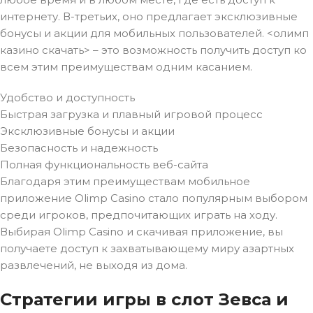
интернету. В-третьих, оно предлагает эксклюзивные
бонусы и акции для мобильных пользователей. <олимп
казино скачать> – это возможность получить доступ ко
всем этим преимуществам одним касанием.
Удобство и доступность
Быстрая загрузка и плавный игровой процесс
Эксклюзивные бонусы и акции
Безопасность и надежность
Полная функциональность веб-сайта
Благодаря этим преимуществам мобильное
приложение Olimp Casino стало популярным выбором
среди игроков, предпочитающих играть на ходу.
Выбирая Olimp Casino и скачивая приложение, вы
получаете доступ к захватывающему миру азартных
развлечений, не выходя из дома.
Стратегии игры в слот Зевса и