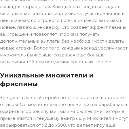
каскадных вращений. Каждый раз, когда выпадает
выигрышная комбинация, символы, участвовавшие в
ней, исчезают с игрового поля, а их место занимают
новые, падающие сверху. Это создает эффект лавины
выигрышей и позволяет игрокам получать
дополнительные выплаты без необходимости делать
новые ставки. Более того, каждый каскад увеличивает
множитель выигрыша, создавая еще больше
возможностей для получения солидных призов.
Уникальные множители и
фриспины
Зевс, как главный герой слота, не остается в стороне
от игры. Он может внезапно появиться на барабанах и
одарить игроков случайными множителями, которые
применяются к текущему выигрышу. Множители могут
варьироваться от x2 до x500, что делает игру еще