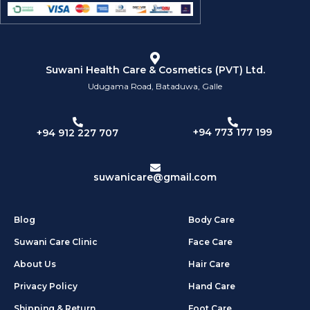
Suwani Health Care & Cosmetics (PVT) Ltd.
Udugama Road, Bataduwa, Galle
+94 773 177 199
+94 912 227 707
suwanicare@gmail.com
Blog
Body Care
Suwani Care Clinic
Face Care
About Us
Hair Care
Privacy Policy
Hand Care
Shipping & Return
Foot Care