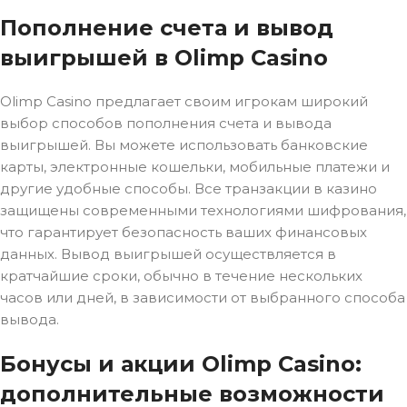
Пополнение счета и вывод
выигрышей в Olimp Casino
Olimp Casino предлагает своим игрокам широкий
выбор способов пополнения счета и вывода
выигрышей. Вы можете использовать банковские
карты, электронные кошельки, мобильные платежи и
другие удобные способы. Все транзакции в казино
защищены современными технологиями шифрования,
что гарантирует безопасность ваших финансовых
данных. Вывод выигрышей осуществляется в
кратчайшие сроки, обычно в течение нескольких
часов или дней, в зависимости от выбранного способа
вывода.
Бонусы и акции Olimp Casino:
дополнительные возможности