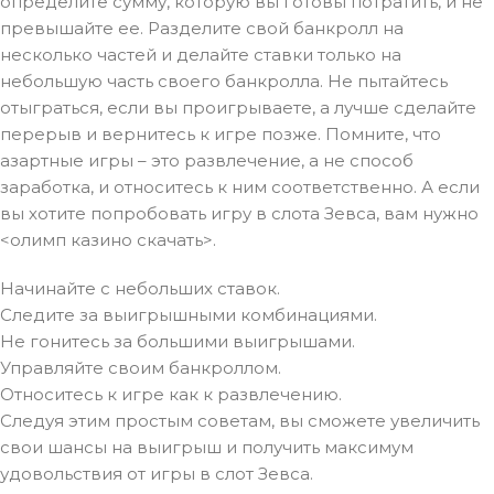
определите сумму, которую вы готовы потратить, и не
превышайте ее. Разделите свой банкролл на
несколько частей и делайте ставки только на
небольшую часть своего банкролла. Не пытайтесь
отыграться, если вы проигрываете, а лучше сделайте
перерыв и вернитесь к игре позже. Помните, что
азартные игры – это развлечение, а не способ
заработка, и относитесь к ним соответственно. А если
вы хотите попробовать игру в слота Зевса, вам нужно
<олимп казино скачать>.
Начинайте с небольших ставок.
Следите за выигрышными комбинациями.
Не гонитесь за большими выигрышами.
Управляйте своим банкроллом.
Относитесь к игре как к развлечению.
Следуя этим простым советам, вы сможете увеличить
свои шансы на выигрыш и получить максимум
удовольствия от игры в слот Зевса.