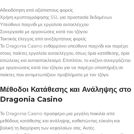
Αδειοδότηση από αξιόπιστους φορείς
Χρήση κρυπτογράφησης SSL για προστασία δεδομένων
Υπεύθυνο παιχνίδι με εργαλεία αυτοελέγχου
Συνεργασία με οργανώσεις κατά του τζόγου
Τακτικός έλεγχος από ανεξάρτητους φορείς
Το Dragonia Casino ενθαρρύνει υπεύθυνο παιχνίδι και παρέχει
στους παίκτες εργαλεία αυτοελέγχου, όπως όρια κατάθεσης, όρια
απώλειας και αυτοαποκλεισμό. Επιπλέον, το καζίνο συνεργάζεται
με οργανώσεις κατά του τζόγου για να παρέχει υποστήριξη σε
παίκτες που αντιμετωπίζουν προβλήματα με τον τζόγο.
Μέθοδοι Κατάθεσης και Ανάληψης στο
Dragonia Casino
Το Dragonia Casino προσφέρει μια μεγάλη ποικιλία από
μεθόδους κατάθεσης και ανάληψης, καθιστώντας εύκολη και
βολική τη διαχείριση των κεφαλαίων σας. Αυτές