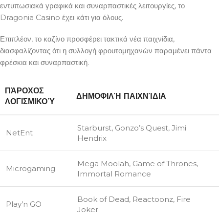
εντυπωσιακά γραφικά και συναρπαστικές λειτουργίες, το
Dragonia Casino έχει κάτι για όλους.
Επιπλέον, το καζίνο προσφέρει τακτικά νέα παιχνίδια,
διασφαλίζοντας ότι η συλλογή φρουτομηχανών παραμένει πάντα
φρέσκια και συναρπαστική.
ΠΆΡΟΧΟΣ
ΔΗΜΟΦΙΛΉ ΠΑΙΧΝΊΔΙΑ
ΛΟΓΙΣΜΙΚΟΎ
Starburst, Gonzo’s Quest, Jimi
NetEnt
Hendrix
Mega Moolah, Game of Thrones,
Microgaming
Immortal Romance
Book of Dead, Reactoonz, Fire
Play’n GO
Joker