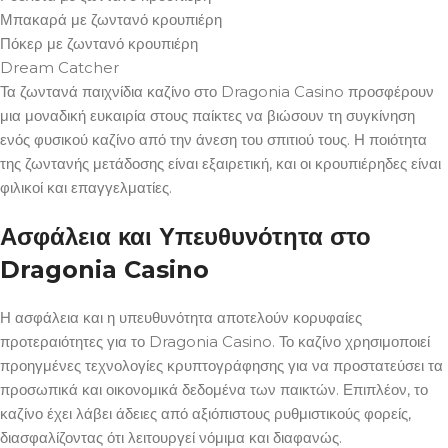
Μπακαρά με ζωντανό κρουπιέρη
Πόκερ με ζωντανό κρουπιέρη
Dream Catcher
Τα ζωντανά παιχνίδια καζίνο στο Dragonia Casino προσφέρουν
μια μοναδική ευκαιρία στους παίκτες να βιώσουν τη συγκίνηση
ενός φυσικού καζίνο από την άνεση του σπιτιού τους. Η ποιότητα
της ζωντανής μετάδοσης είναι εξαιρετική, και οι κρουπιέρηδες είναι
φιλικοί και επαγγελματίες.
Ασφάλεια και Υπευθυνότητα στο
Dragonia Casino
Η ασφάλεια και η υπευθυνότητα αποτελούν κορυφαίες
προτεραιότητες για το Dragonia Casino. Το καζίνο χρησιμοποιεί
προηγμένες τεχνολογίες κρυπτογράφησης για να προστατεύσει τα
προσωπικά και οικονομικά δεδομένα των παικτών. Επιπλέον, το
καζίνο έχει λάβει άδειες από αξιόπιστους ρυθμιστικούς φορείς,
διασφαλίζοντας ότι λειτουργεί νόμιμα και διαφανώς.