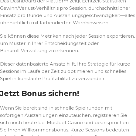
Das Dashboard der Plattform zeigt Echtzeit‑Statistiken—
Gewinn/Verlust‑Verhältnis pro Session, durchschnittlicher
Einsatz pro Runde und Auszahlungsgeschwindigkeit—alles
übersichtlich mit farbcodierten Warnhinweisen.
Sie können diese Metriken nach jeder Session exportieren,
um Muster in Ihrer Entscheidungszeit oder
Bankroll‑Verwaltung zu erkennen.
Dieser datenbasierte Ansatz hilft, Ihre Strategie für kurze
Sessions im Laufe der Zeit zu optimieren und schnelles
Spiel in konstante Profitabilität zu verwandeln.
Jetzt Bonus sichern!
Wenn Sie bereit sind, in schnelle Spielrunden mit
sofortigen Auszahlungen einzutauchen, registrieren Sie
sich noch heute bei Mostbet Casino und beanspruchen
Sie Ihren Willkommensbonus. Kurze Sessions bedeuten