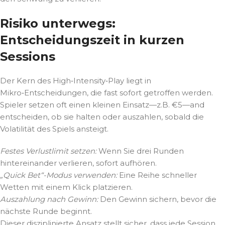
Risiko unterwegs:
Entscheidungszeit in kurzen
Sessions
Der Kern des High‑Intensity‑Play liegt in
Mikro‑Entscheidungen, die fast sofort getroffen werden.
Spieler setzen oft einen kleinen Einsatz—z.B. €5—and
entscheiden, ob sie halten oder auszahlen, sobald die
Volatilität des Spiels ansteigt.
Festes Verlustlimit setzen:
Wenn Sie drei Runden
hintereinander verlieren, sofort aufhören.
„Quick Bet“-Modus verwenden:
Eine Reihe schneller
Wetten mit einem Klick platzieren.
Auszahlung nach Gewinn:
Den Gewinn sichern, bevor die
nächste Runde beginnt.
Dieser disziplinierte Ansatz stellt sicher, dass jede Session