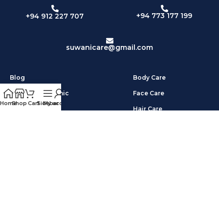
+94 773 177 199
+94 912 227 707
suwanicare@gmail.com
Blog
Body Care
Suwani Care Clinic
Face Care
Home
Shop
Cart
Sidebar
My account
About Us
Hair Care
Privacy Policy
Hand Care
Shipping & Return
Foot Care
Terms & Condition
Other Products
©2026 SUWANI HEALTH CARE & COSMETICS (PVT) LTD | ALL RIGHTS
RESERVED.
WEB DESIGNED AND DEVELOPED BY
WERZUO DIGITAL