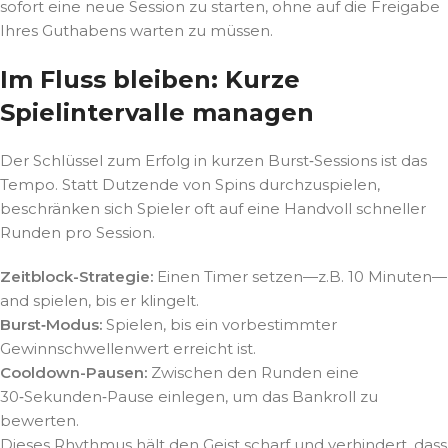
sofort eine neue Session zu starten, ohne auf die Freigabe
Ihres Guthabens warten zu müssen.
Im Fluss bleiben: Kurze
Spielintervalle managen
Der Schlüssel zum Erfolg in kurzen Burst‑Sessions ist das
Tempo. Statt Dutzende von Spins durchzuspielen,
beschränken sich Spieler oft auf eine Handvoll schneller
Runden pro Session.
Zeitblock-Strategie:
Einen Timer setzen—z.B. 10 Minuten—
and spielen, bis er klingelt.
Burst‑Modus:
Spielen, bis ein vorbestimmter
Gewinnschwellenwert erreicht ist.
Cooldown-Pausen:
Zwischen den Runden eine
30‑Sekunden‑Pause einlegen, um das Bankroll zu
bewerten.
Dieses Rhythmus hält den Geist scharf und verhindert, dass