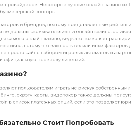
ых провайдеров. Некоторые лучшие онлайн казино из 
 букмекерской конторы.
ераторов и брендов, поэтому представленные рейтинг
 не должны сковывать клиента онлайн казино, оставая
ля самого онлайн казино, ведь это позволяет расшири
ъективно, потому что важность тех или иных факторов 
не просто сайт с набором игровых автоматов и азартны
ли официальную проверку лицензий.
азино?
зволяют пользователям играть не рискуя собственными
, бинго, скрэтч-карты, видепокер также должны присут
coin в список платежных опций, если это позволяет юр
Обязательно Стоит Попробовать