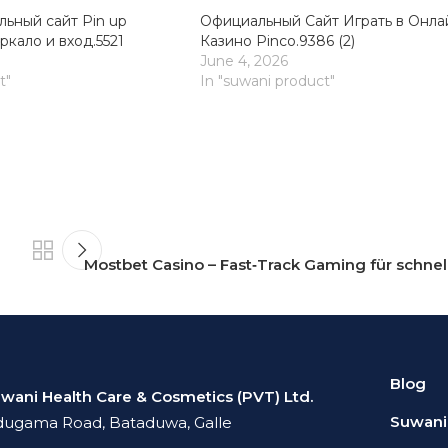
льный сайт Pin up
Официальный Сайт Играть в Онла
ркало и вход.5521
Казино Pinco.9386 (2)
June 4, 2026
t"
In "suwani product"
Mostbet Casino – Fast‑Track Gaming für schne
Blog
wani Health Care & Cosmetics (PVT) Ltd.
Suwani 
ugama Road, Bataduwa, Galle