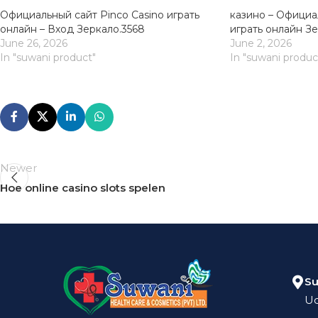
Официальный сайт Pinco Casino играть
казино – Официа
онлайн – Вход Зеркало.3568
играть онлайн Зе
June 26, 2026
June 2, 2026
In "suwani product"
In "suwani produc
Newer
Hoe online casino slots spelen
Su
Ud