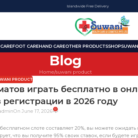
Islandwide Free Delivery
 CARE
FOOT CARE
HAND CARE
OTHER PRODUCTS
SHOP
SUWANI
Blog
Home
suwani product
WANI PRODUCT
матов играть бесплатно в он
з регистрации в 2026 году
0
admin
On June 17, 2026
бесплатном слоте составляет 20%, вы можете ожидат
ет, что вы получите 95% своих ставок, если будете игр