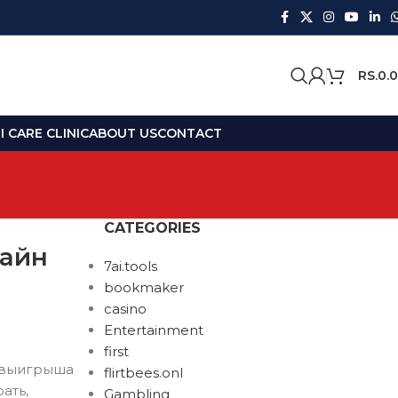
RS.
0.
 CARE CLINIC
ABOUT US
CONTACT
CATEGORIES
лайн
7ai.tools
bookmaker
casino
Entertainment
first
ь выигрыша
flirtbees.onl
ать,
Gambling